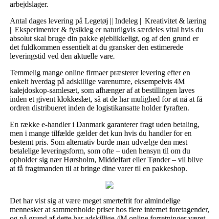
arbejdslager.
Antal dages levering på Legetøj || Indeleg || Kreativitet & læring
|| Eksperimenter & fysikleg er naturligvis særdeles vital hvis du
absolut skal bruge din pakke øjeblikkeligt, og af den grund er
det fuldkommen essentielt at du gransker den estimerede
leveringstid ved den aktuelle vare.
Temmelig mange online firmaer præsterer levering efter en
enkelt hverdag på adskillige varenumre, eksempelvis 4M
kalejdoskop-samlesæt, som afhænger af at bestillingen laves
inden et givent klokkeslæt, så at de har mulighed for at nå at få
ordren distribueret inden de logistikansatte holder fyraften.
En række e-handler i Danmark garanterer fragt uden betaling,
men i mange tilfælde gælder det kun hvis du handler for en
bestemt pris. Som alternativ burde man udvælge den mest
betalelige leveringsform, som ofte – uden hensyn til om du
opholder sig nær Hørsholm, Middelfart eller Tønder – vil blive
at få fragtmanden til at bringe dine varer til en pakkeshop.
Det har vist sig at være meget smertefrit for almindelige
mennesker at sammenholde priser hos flere internet foretagender,
og på grund af dette har adskillige 4M online forretninger været