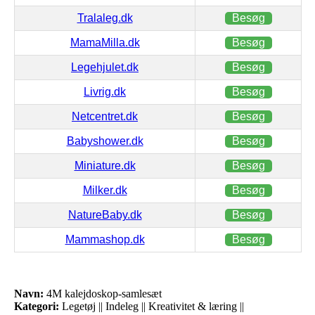
Tralaleg.dk
Besøg
MamaMilla.dk
Besøg
Legehjulet.dk
Besøg
Livrig.dk
Besøg
Netcentret.dk
Besøg
Babyshower.dk
Besøg
Miniature.dk
Besøg
Milker.dk
Besøg
NatureBaby.dk
Besøg
Mammashop.dk
Besøg
Navn:
4M kalejdoskop-samlesæt
Kategori:
Legetøj || Indeleg || Kreativitet & læring ||