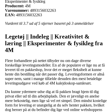
Eksperimenter & fysikleg
Producent:
4M
Varenummer:
4893156032263
EAN:
4893156032263
Vurderet til
3.7
ud af 5 stjerner baseret på
3
anmeldelser
Legetøj || Indeleg || Kreativitet &
læring || Eksperimenter & fysikleg fra
4M
Flere forhandlere på nettet tilbyder nu om dage diverse
forskellige leveringsmodeller. En af de populære er lige nu at få
leveret til en pakkeshop, hvor det er meget fleksibelt at kunne
hente din bestilling når det passer dig. Leveringsformen er altså
super nem, samt i mange tilfælde desuden den mest betalelige
leveringsudgave ved køb af 4M kalejdoskop-samlesæt.
Du kunne ydermere udse dig at få pakken bragt hjem til dig
privat eller ud til din arbejdsplads. Den er jævnligt en anelse
mere bekostelig, men lige så vel ret simpel. Den mindst kostelige
form for levering er unægtelig at du selv henter pakken, hvilket
dog beroer på at du befinder dig lige ved online webshoppens