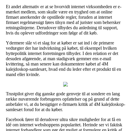
Et andet alternativ er at se hvorvidt internet virksomheden er e-
mærket medlem, som skulle være en tryghed om at online
firmaet anerkender de opstillede regler, foruden at internet
firmaet regelmæssigt føres tilsyn med af jurister som behersker
retningslinjerne. Derudover tilbydes du anledning til support,
hvis du oplever udfordringer som følge af dit køb.
Ydermere slår vi et slag for at køber er sat ind i de primære
vedtægter der har indvirkning på købet, til eksempel hvilken
byttepolitik internet forretningen tilbyder. I den relation er det
desuden afgørende, at man stadigvæk gemmer ens e-mail
kvittering, så man senere kan dokumentere købet af 4M
kalejdoskop-samlesæt, hvad end du leder efter et produkt til en
mand eller kvinde.
Trustpilot giver dig ganske gode genveje til at sondere en lang
række nuværende forbrugeres opfattelser og på grund af dette
anbefaler vi, at du besigtiger e-firmaets kritik af 4M kalejdoskop-
samlesæt forud for at du køber.
Facebook fører til derudover ultra sikre muligheder for at få en
idé om internet webshoppens popularitet. Herinde ser vi faktisk
internet forhandlere som gør det muligt at formulere en kritik af