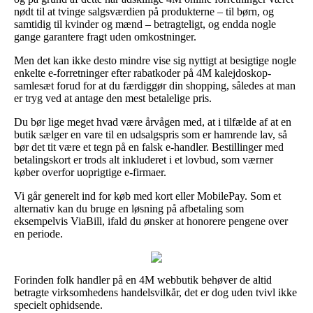
nødt til at tvinge salgsværdien på produkterne – til børn, og
samtidig til kvinder og mænd – betragteligt, og endda nogle
gange garantere fragt uden omkostninger.
Men det kan ikke desto mindre vise sig nyttigt at besigtige nogle
enkelte e-forretninger efter rabatkoder på 4M kalejdoskop-
samlesæt forud for at du færdiggør din shopping, således at man
er tryg ved at antage den mest betalelige pris.
Du bør lige meget hvad være årvågen med, at i tilfælde af at en
butik sælger en vare til en udsalgspris som er hamrende lav, så
bør det tit være et tegn på en falsk e-handler. Bestillinger med
betalingskort er trods alt inkluderet i et lovbud, som værner
køber overfor uoprigtige e-firmaer.
Vi går generelt ind for køb med kort eller MobilePay. Som et
alternativ kan du bruge en løsning på afbetaling som
eksempelvis ViaBill, ifald du ønsker at honorere pengene over
en periode.
Forinden folk handler på en 4M webbutik behøver de altid
betragte virksomhedens handelsvilkår, det er dog uden tvivl ikke
specielt ophidsende.