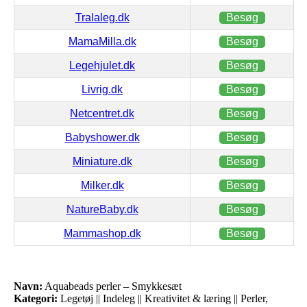
Tralaleg.dk
Besøg
MamaMilla.dk
Besøg
Legehjulet.dk
Besøg
Livrig.dk
Besøg
Netcentret.dk
Besøg
Babyshower.dk
Besøg
Miniature.dk
Besøg
Milker.dk
Besøg
NatureBaby.dk
Besøg
Mammashop.dk
Besøg
Navn:
Aquabeads perler – Smykkesæt
Kategori:
Legetøj || Indeleg || Kreativitet & læring || Perler,