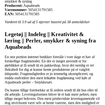
smykker & syning
Producent:
Aquabeads
Varenummer:
5054131791585
EAN:
5054131791585
Vurderet til
3.9
ud af 5 stjerner baseret på
38
anmeldelser
Legetøj || Indeleg || Kreativitet &
læring || Perler, smykker & syning fra
Aquabeads
En stor portion internet butikker foreslår i vore dage et hav af
forskellige fragtmetoder. En der er meget anvendt er for
øjeblikket at få sendt til en pakkeshop, hvor det nemlig er ret
fleksibelt for dig at kunne hente produkterne på et valgfrit
tidspunkt. Fragtmuligheden er jo temmelig ukompliceret, og
endda endvidere den mest letkøbte fragtløsning ved køb af
Aquabeads perler – Smykkesæt.
Du kunne tillige foretrække at få ordren sendt til dit hus eller til
dit arbejde. Leveringsformen bliver tit et hak mere pebret, men
tillige meget bekvem. Den mest prisbevidste leveringsmetode vil
dog utvivlsomt være selv at hente varerne, men den mulighed er