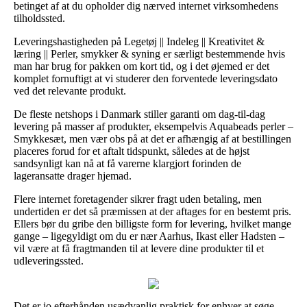
betinget af at du opholder dig nærved internet virksomhedens
tilholdssted.
Leveringshastigheden på Legetøj || Indeleg || Kreativitet &
læring || Perler, smykker & syning er særligt bestemmende hvis
man har brug for pakken om kort tid, og i det øjemed er det
komplet fornuftigt at vi studerer den forventede leveringsdato
ved det relevante produkt.
De fleste netshops i Danmark stiller garanti om dag-til-dag
levering på masser af produkter, eksempelvis Aquabeads perler –
Smykkesæt, men vær obs på at det er afhængig af at bestillingen
placeres forud for et aftalt tidspunkt, således at de højst
sandsynligt kan nå at få varerne klargjort forinden de
lageransatte drager hjemad.
Flere internet foretagender sikrer fragt uden betaling, men
undertiden er det så præmissen at der aftages for en bestemt pris.
Ellers bør du gribe den billigste form for levering, hvilket mange
gange – ligegyldigt om du er nær Aarhus, Ikast eller Hadsten –
vil være at få fragtmanden til at levere dine produkter til et
udleveringssted.
Det er jo efterhånden usædvanlig praktisk for enhver at søge