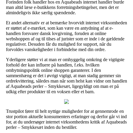
Forinden folk handler hos en Aquabeads internet handler burde
man altid læse e-butikkens forretningsbetingelser, men det er
almindeligvis ikke særlig spændende.
Et andet alternativ er at bemærke hvorvidt internet virksomheden
er støttet af e-mærket, som kan være en antydning af at e-
handlen forsvarer dansk lovgivning, foruden at online
webshoppen af og til tilses af jurister som er inde i de gældende
regulativer. Desuden får du mulighed for support, når du
forvoldes vanskeligheder i forbindelse med din ordre.
Yderligere støtter vi at man er omhyggelig omkring de vigtigste
forhold der kan influere på handlen, f.eks. hvilken
ombytningspolitik online shoppen garanterer. I den
sammenhæng er det i øvrigt vigtigt, at man stadig gemmer sin
ordrekvittering, således man når som helst kan vidne om handlen
af Aquabeads perler – Smykkesæt, ligegyldigt om man er på
udkig efter produkter til en voksen eller et barn.
Trustpilot fører til helt nyttige muligheder for at gennemrode en
stor portion aktuelle konsumenters erfaringer og derfor går vi ind
for, at du undersøger internet virksomhedens kritik af Aquabeads
perler – Smykkesæt inden du bestiller.