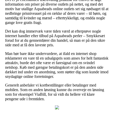
information om priser på diverse outlets på nettet, og med det
motiv har utallige Aquabeads online outlets set sig nødsaget til at
nedbringe prisniveauet på en række af deres varer – til børn, og
samtidig til kvinder og mænd – eftertrykkeligt, og endda nogle
gange love gratis fragt.
Det kan dog immervæk være tiden værd at efterprøve nogle
internet handler efter tilbud på Aquabeads perler – Smykkesæt
forud for at du gennemfører din handel, så man er på den sikre
side med at få den laveste pris.
Man bør bare ikke undervurdere, at ifald en internet shop
reklamerer en vare til en udsalgspris som anses for helt fantastisk
attraktiv, burde det ofte være et faresignal om en svindel
netshop. Køb med gængse betalingskort er på den anden side
dækket ind under en anordning, som støtter dig som kunde imod
snydagtige online forretninger.
Generelt anbefaler vi kortbestillinger eller betalinger med
mobilen. Som en anden løsning kunne du overveje en løsning
som for eksempel ViaBill, for så vidt du hellere vil klare
pengene ude i fremtiden.