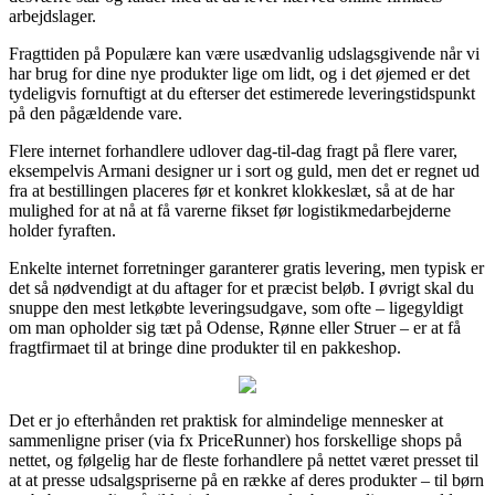
arbejdslager.
Fragttiden på Populære kan være usædvanlig udslagsgivende når vi
har brug for dine nye produkter lige om lidt, og i det øjemed er det
tydeligvis fornuftigt at du efterser det estimerede leveringstidspunkt
på den pågældende vare.
Flere internet forhandlere udlover dag-til-dag fragt på flere varer,
eksempelvis Armani designer ur i sort og guld, men det er regnet ud
fra at bestillingen placeres før et konkret klokkeslæt, så at de har
mulighed for at nå at få varerne fikset før logistikmedarbejderne
holder fyraften.
Enkelte internet forretninger garanterer gratis levering, men typisk er
det så nødvendigt at du aftager for et præcist beløb. I øvrigt skal du
snuppe den mest letkøbte leveringsudgave, som ofte – ligegyldigt
om man opholder sig tæt på Odense, Rønne eller Struer – er at få
fragtfirmaet til at bringe dine produkter til en pakkeshop.
Det er jo efterhånden ret praktisk for almindelige mennesker at
sammenligne priser (via fx PriceRunner) hos forskellige shops på
nettet, og følgelig har de fleste forhandlere på nettet været presset til
at at presse udsalgspriserne på en række af deres produkter – til børn