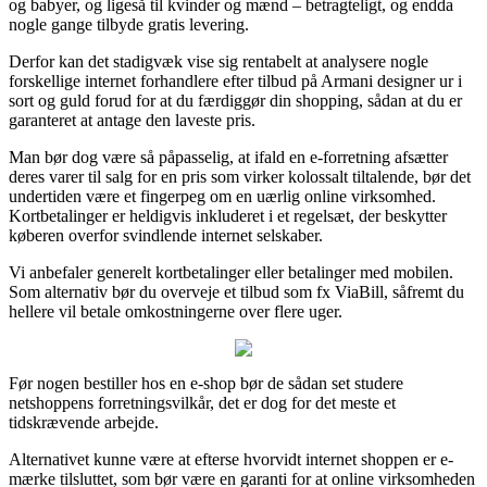
og babyer, og ligeså til kvinder og mænd – betragteligt, og endda
nogle gange tilbyde gratis levering.
Derfor kan det stadigvæk vise sig rentabelt at analysere nogle
forskellige internet forhandlere efter tilbud på Armani designer ur i
sort og guld forud for at du færdiggør din shopping, sådan at du er
garanteret at antage den laveste pris.
Man bør dog være så påpasselig, at ifald en e-forretning afsætter
deres varer til salg for en pris som virker kolossalt tiltalende, bør det
undertiden være et fingerpeg om en uærlig online virksomhed.
Kortbetalinger er heldigvis inkluderet i et regelsæt, der beskytter
køberen overfor svindlende internet selskaber.
Vi anbefaler generelt kortbetalinger eller betalinger med mobilen.
Som alternativ bør du overveje et tilbud som fx ViaBill, såfremt du
hellere vil betale omkostningerne over flere uger.
Før nogen bestiller hos en e-shop bør de sådan set studere
netshoppens forretningsvilkår, det er dog for det meste et
tidskrævende arbejde.
Alternativet kunne være at efterse hvorvidt internet shoppen er e-
mærke tilsluttet, som bør være en garanti for at online virksomheden