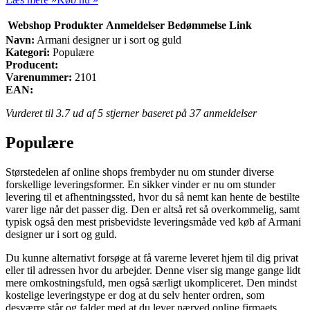
Webshop
Produkter
Anmeldelser
Bedømmelse
Link
Navn:
Armani designer ur i sort og guld
Kategori:
Populære
Producent:
Varenummer:
2101
EAN:
Vurderet til
3.7
ud af 5 stjerner baseret på
37
anmeldelser
Populære
Størstedelen af online shops frembyder nu om stunder diverse
forskellige leveringsformer. En sikker vinder er nu om stunder
levering til et afhentningssted, hvor du så nemt kan hente de bestilte
varer lige når det passer dig. Den er altså ret så overkommelig, samt
typisk også den mest prisbevidste leveringsmåde ved køb af Armani
designer ur i sort og guld.
Du kunne alternativt forsøge at få varerne leveret hjem til dig privat
eller til adressen hvor du arbejder. Denne viser sig mange gange lidt
mere omkostningsfuld, men også særligt ukompliceret. Den mindst
kostelige leveringstype er dog at du selv henter ordren, som
desværre står og falder med at du lever nærved online firmaets