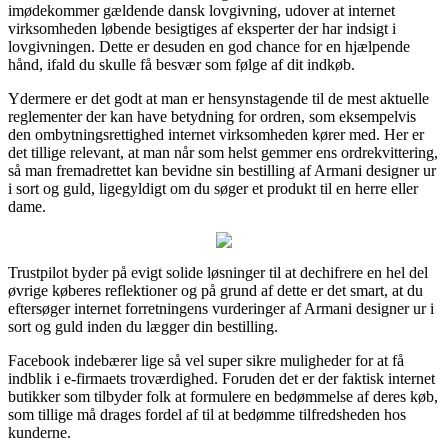
imødekommer gældende dansk lovgivning, udover at internet
virksomheden løbende besigtiges af eksperter der har indsigt i
lovgivningen. Dette er desuden en god chance for en hjælpende
hånd, ifald du skulle få besvær som følge af dit indkøb.
Ydermere er det godt at man er hensynstagende til de mest aktuelle
reglementer der kan have betydning for ordren, som eksempelvis
den ombytningsrettighed internet virksomheden kører med. Her er
det tillige relevant, at man når som helst gemmer ens ordrekvittering,
så man fremadrettet kan bevidne sin bestilling af Armani designer ur
i sort og guld, ligegyldigt om du søger et produkt til en herre eller
dame.
Trustpilot byder på evigt solide løsninger til at dechifrere en hel del
øvrige køberes reflektioner og på grund af dette er det smart, at du
eftersøger internet forretningens vurderinger af Armani designer ur i
sort og guld inden du lægger din bestilling.
Facebook indebærer lige så vel super sikre muligheder for at få
indblik i e-firmaets troværdighed. Foruden det er der faktisk internet
butikker som tilbyder folk at formulere en bedømmelse af deres køb,
som tillige må drages fordel af til at bedømme tilfredsheden hos
kunderne.