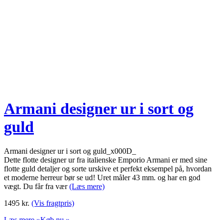
Armani designer ur i sort og
guld
Armani designer ur i sort og guld_x000D_
Dette flotte designer ur fra italienske Emporio Armani er med sine
flotte guld detaljer og sorte urskive et perfekt eksempel på, hvordan
et moderne herreur bør se ud! Uret måler 43 mm. og har en god
vægt. Du får fra vær
(Læs mere)
1495
kr.
(Vis fragtpris)
Læs mere »
Køb nu »