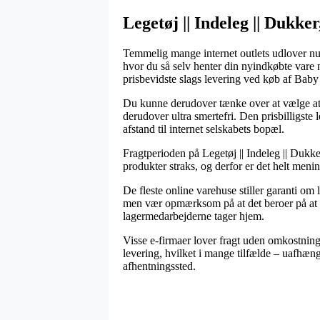
Legetøj || Indeleg || Duk
Temmelig mange internet outlets udlover nu
hvor du så selv henter din nyindkøbte vare 
prisbevidste slags levering ved køb af Baby
Du kunne derudover tænke over at vælge at få
derudover ultra smertefri. Den prisbilligst
afstand til internet selskabets bopæl.
Fragtperioden på Legetøj || Indeleg || Dukk
produkter straks, og derfor er det helt men
De fleste online varehuse stiller garanti o
men vær opmærksom på at det beroer på at be
lagermedarbejderne tager hjem.
Visse e-firmaer lover fragt uden omkostninger
levering, hvilket i mange tilfælde – uafhængi
afhentningssted.