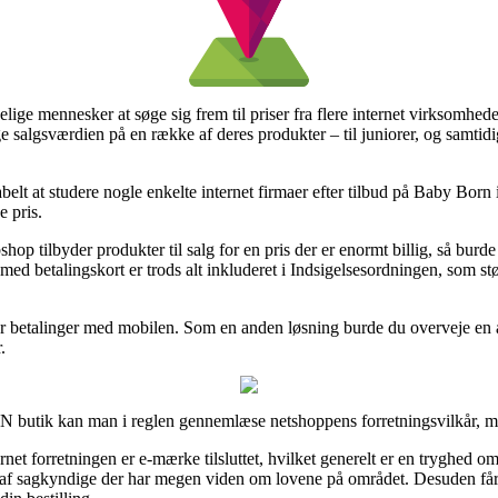
ndelige mennesker at søge sig frem til priser fra flere internet virksom
 salgsværdien på en række af deres produkter – til juniorer, og samtidig
abelt at studere nogle enkelte internet firmaer efter tilbud på Baby Born
e pris.
op tilbyder produkter til salg for en pris der er enormt billig, så burde
r med betalingskort er trods alt inkluderet i Indsigelsesordningen, som 
ller betalinger med mobilen. Som en anden løsning burde du overveje en
.
utik kan man i reglen gennemlæse netshoppens forretningsvilkår, me
rnet forretningen er e-mærke tilsluttet, hvilket generelt er en tryghed om
ses af sagkyndige der har megen viden om lovene på området. Desuden få