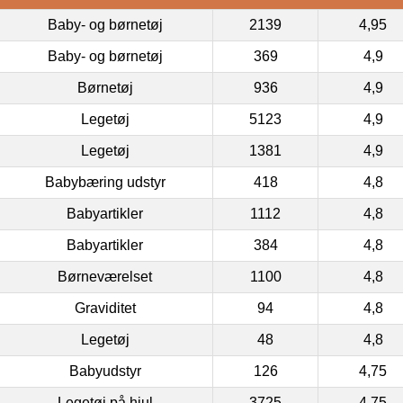
Baby- og børnetøj
2139
4,95
Baby- og børnetøj
369
4,9
Børnetøj
936
4,9
Legetøj
5123
4,9
Legetøj
1381
4,9
Babybæring udstyr
418
4,8
Babyartikler
1112
4,8
Babyartikler
384
4,8
Børneværelset
1100
4,8
Graviditet
94
4,8
Legetøj
48
4,8
Babyudstyr
126
4,75
Legetøj på hjul
3725
4,75