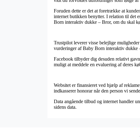
vidt du forvoldes udfordringer som følge af d
Foruden dette er det at foretrække at kunde
internet butikken benytter. I relation til de
Born interaktiv dukke – Bror, om du skal kø
Trustpilot leverer visse belejlige muligheder
vurderinger af Baby Born interaktiv dukke –
Facebook tilbyder dig desuden relativt gavn
muligt at meddele en evaluering af deres kø
Websitet er finansieret ved hjælp af reklame
indkasserer honorar når den person vi send
Data angående tilbud og internet handler unde
sidens data.