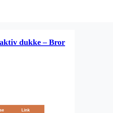
aktiv dukke – Bror
se
Link