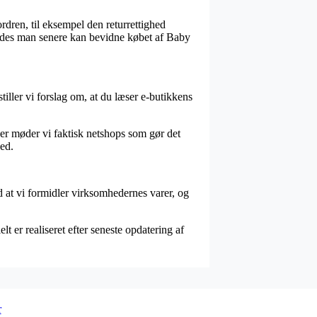
dren, til eksempel den returrettighed
 således man senere kan bevidne købet af Baby
tiller vi forslag om, at du læser e-butikkens
Her møder vi faktisk netshops som gør det
hed.
d at vi formidler virksomhedernes varer, og
lt er realiseret efter seneste opdatering af
r