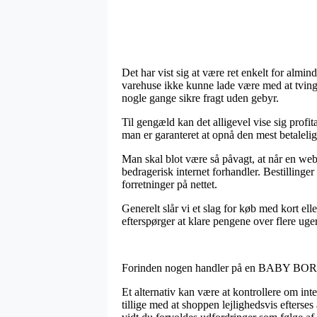
Det har vist sig at være ret enkelt for almi
varehuse ikke kunne lade være med at tvinge
nogle gange sikre fragt uden gebyr.
Til gengæld kan det alligevel vise sig profit
man er garanteret at opnå den mest betalelig
Man skal blot være så påvagt, at når en websh
bedragerisk internet forhandler. Bestillinge
forretninger på nettet.
Generelt slår vi et slag for køb med kort e
efterspørger at klare pengene over flere uger
Forinden nogen handler på en BABY BORN b
Et alternativ kan være at kontrollere om inte
tillige med at shoppen lejlighedsvis efter