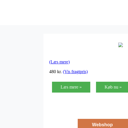
(Læs mere)
480
kr.
(Vis fragtpris)
Læs mere »
Køb nu »
Webshop