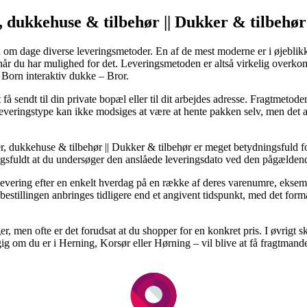
ker, dukkehuse & tilbehør || Dukker & tilb
 om dage diverse leveringsmetoder. En af de mest moderne er i øjeblikk
når du har mulighed for det. Leveringsmetoden er altså virkelig overko
 Born interaktiv dukke – Bror.
 sendt til din private bopæl eller til dit arbejdes adresse. Fragtmetoden
e leveringstype kan ikke modsiges at være at hente pakken selv, men det 
er, dukkehuse & tilbehør || Dukker & tilbehør er meget betydningsfuld f
ingsfuldt at du undersøger den anslåede leveringsdato ved den pågælden
m levering efter en enkelt hverdag på en række af deres varenumre, ekse
stillingen anbringes tidligere end et angivent tidspunkt, med det formå
, men ofte er det forudsat at du shopper for en konkret pris. I øvrigt sk
g om du er i Herning, Korsør eller Hørning – vil blive at få fragtmanden t