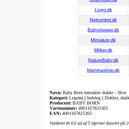
Livrig.dk
Netcentret.dk
Babyshower.dk
Miniature.dk
Milker.dk
NatureBaby.dk
Mammashop.dk
Navn:
Baby Born interaktiv dukke – Bror
Kategori:
Legetøj || Indeleg || Dukker, duk
Producent:
BABY BORN
Varenummer:
4001167825365
EAN:
4001167825365
Vurderet til
4.6
ud af 5 stjerner baseret på
2