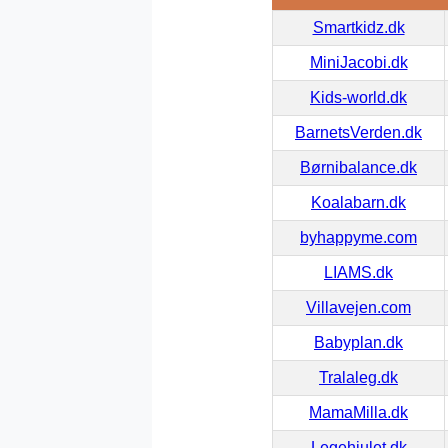
Smartkidz.dk
MiniJacobi.dk
Kids-world.dk
BarnetsVerden.dk
Børnibalance.dk
Koalabarn.dk
byhappyme.com
LIAMS.dk
Villavejen.com
Babyplan.dk
Tralaleg.dk
MamaMilla.dk
Legehjulet.dk