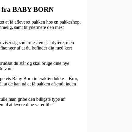
ehør fra BABY BORN
et at få afleveret pakken hos en pakkeshop,
mmelig, samt tit ydermere den mest
 viser sig som oftest en sjat dyrere, men
afhænger af at du befinder dig med kort
orudsat du står og skal bruge dine nye
de vare.
mpelvis Baby Born interaktiv dukke – Bror,
l at de kan nå at få pakken afsendt inden
ulle man gribe den billigste type af
il at levere dine varer til et