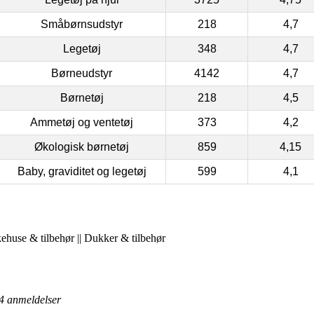
Småbørnsudstyr
218
4,7
Legetøj
348
4,7
Børneudstyr
4142
4,7
Børnetøj
218
4,5
Ammetøj og ventetøj
373
4,2
Økologisk børnetøj
859
4,15
Baby, graviditet og legetøj
599
4,1
kehuse & tilbehør || Dukker & tilbehør
4
anmeldelser