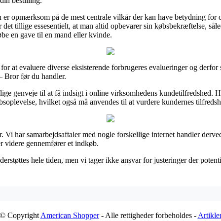
in bestilling.
n er opmærksom på de mest centrale vilkår der kan have betydning for or
t er det tillige essesentielt, at man altid opbevarer sin købsbekræftelse,
be en gave til en mand eller kvinde.
 for at evaluere diverse eksisterende forbrugeres evalueringer og derfor s
 Bror før du handler.
lige genveje til at få indsigt i online virksomhedens kundetilfredshed. 
bsoplevelse, hvilket også må anvendes til at vurdere kundernes tilfreds
r. Vi har samarbejdsaftaler med nogle forskellige internet handler derve
er videre gennemfører et indkøb.
rstøttes hele tiden, men vi tager ikke ansvar for justeringer der potentie
© Copyright
American Shopper
- Alle rettigheder forbeholdes -
Artikle