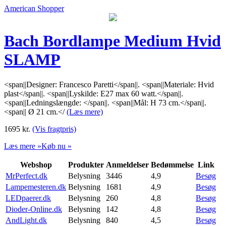
American Shopper
Bach Bordlampe Medium Hvid
SLAMP
<span||Designer: Francesco Paretti</span||. <span||Materiale: Hvid
plast</span||. <span||Lyskilde: E27 max 60 watt.</span||.
<span||Ledningslængde: </span||. <span||Mål: H 73 cm.</span||.
<span|| Ø 21 cm.</
(Læs mere)
1695
kr.
(Vis fragtpris)
Læs mere »
Køb nu »
Webshop
Produkter
Anmeldelser
Bedømmelse
Link
MrPerfect.dk
Belysning
3446
4,9
Besøg
Lampemesteren.dk
Belysning
1681
4,9
Besøg
LEDpaerer.dk
Belysning
260
4,8
Besøg
Dioder-Online.dk
Belysning
142
4,8
Besøg
AndLight.dk
Belysning
840
4,5
Besøg