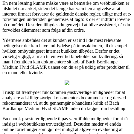
En nem løsning kunne måske være at bemærke om webbutikken er
tilsluttet e-mærket, siden det længe har været en angivelse af at
internet firmaet forsvarer de gældende danske regler, tillige med at e-
forretningen undertiden gennemses af fagfolk der er indført i lovene
på området. Desuden tilbydes du genvej til at blive assisteret, når du
forvoldes dilemmaer som følge af din ordre.
Ydermere anbefales det at kunden er sat ind i de mest relevante
betingelser der kan have indflydelse på transaktionen, til eksempel
hvilken ombytningsret internet butikken tilbyder. Derfor er det
virkelig vigtigt, at man til enhver tid bibeholder sin kvittering, så
man i fremtiden kan dokumentere sit køb af Bach Bordlampe
Medium Hvid SLAMP, uanset om du er på udkig efter produkter til
en mand eller kvinde.
Trustpilot frembyder fuldkommen ønskværdige muligheder for at
analysere adskillige øvrige konsumenters bedømmelser og derved
rekommanderer vi, at du gennemgår e-handlens kritik af Bach
Bordlampe Medium Hvid SLAMP inden du lægger din bestilling.
Facebook præsterer lignende tilpas værdifulde muligheder for at få
indsigt i webbutikkens troværdighed. Desuden møder vi endda
online forretninger som gør det muligt at afgive en evaluering af