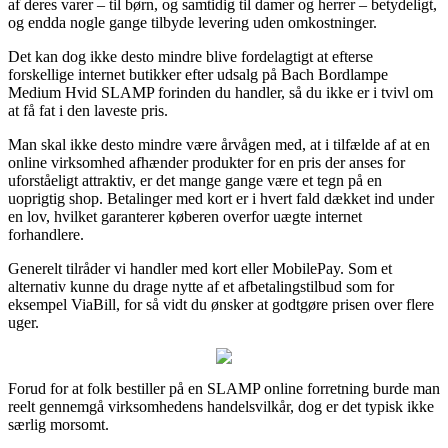
af deres varer – til børn, og samtidig til damer og herrer – betydeligt,
og endda nogle gange tilbyde levering uden omkostninger.
Det kan dog ikke desto mindre blive fordelagtigt at efterse
forskellige internet butikker efter udsalg på Bach Bordlampe
Medium Hvid SLAMP forinden du handler, så du ikke er i tvivl om
at få fat i den laveste pris.
Man skal ikke desto mindre være årvågen med, at i tilfælde af at en
online virksomhed afhænder produkter for en pris der anses for
uforståeligt attraktiv, er det mange gange være et tegn på en
uoprigtig shop. Betalinger med kort er i hvert fald dækket ind under
en lov, hvilket garanterer køberen overfor uægte internet
forhandlere.
Generelt tilråder vi handler med kort eller MobilePay. Som et
alternativ kunne du drage nytte af et afbetalingstilbud som for
eksempel ViaBill, for så vidt du ønsker at godtgøre prisen over flere
uger.
Forud for at folk bestiller på en SLAMP online forretning burde man
reelt gennemgå virksomhedens handelsvilkår, dog er det typisk ikke
særlig morsomt.