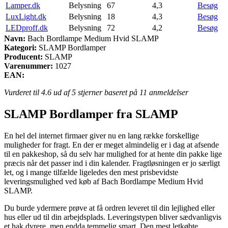
Lamper.dk
Belysning
67
4,3
Besøg
LuxLight.dk
Belysning
18
4,3
Besøg
LEDproff.dk
Belysning
72
4,2
Besøg
Navn:
Bach Bordlampe Medium Hvid SLAMP
Kategori:
SLAMP Bordlamper
Producent:
SLAMP
Varenummer:
1027
EAN:
Vurderet til
4.6
ud af 5 stjerner baseret på
11
anmeldelser
SLAMP Bordlamper fra SLAMP
En hel del internet firmaer giver nu en lang række forskellige
muligheder for fragt. En der er meget almindelig er i dag at afsende
til en pakkeshop, så du selv har mulighed for at hente din pakke lige
præcis når det passer ind i din kalender. Fragtløsningen er jo særligt
let, og i mange tilfælde ligeledes den mest prisbevidste
leveringsmulighed ved køb af Bach Bordlampe Medium Hvid
SLAMP.
Du burde ydermere prøve at få ordren leveret til din lejlighed eller
hus eller ud til din arbejdsplads. Leveringstypen bliver sædvanligvis
et hak dyrere, men endda temmelig smart. Den mest letkøbte