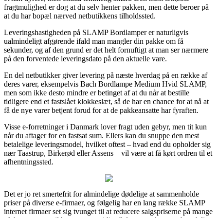
fragtmulighed er dog at du selv henter pakken, men dette beroer på
at du har bopæl nærved netbutikkens tilholdssted.
Leveringshastigheden på SLAMP Bordlamper er naturligvis
ualmindeligt afgørende ifald man mangler din pakke om få
sekunder, og af den grund er det helt fornuftigt at man ser nærmere
på den forventede leveringsdato på den aktuelle vare.
En del netbutikker giver levering på næste hverdag på en række af
deres varer, eksempelvis Bach Bordlampe Medium Hvid SLAMP,
men som ikke desto mindre er betinget af at du når at bestille
tidligere end et fastslået klokkeslæt, så de har en chance for at nå at
få de nye varer betjent forud for at de pakkeansatte har fyraften.
Visse e-forretninger i Danmark lover fragt uden gebyr, men tit kun
når du aftager for en fastsat sum. Ellers kan du snuppe den mest
betalelige leveringsmodel, hvilket oftest – hvad end du opholder sig
nær Taastrup, Birkerød eller Assens – vil være at få kørt ordren til et
afhentningssted.
Det er jo ret smertefrit for almindelige dødelige at sammenholde
priser på diverse e-firmaer, og følgelig har en lang række SLAMP
internet firmaer set sig tvunget til at reducere salgspriserne på mange