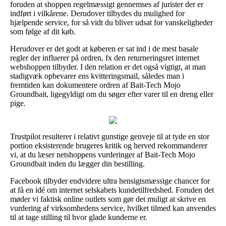
foruden at shoppen regelmæssigt gennemses af jurister der er
indført i vilkårene. Derudover tilbydes du mulighed for
hjælpende service, for så vidt du bliver udsat for vanskeligheder
som følge af dit køb.
Herudover er det godt at køberen er sat ind i de mest basale
regler der influerer på ordren, fx den returneringsret internet
webshoppen tilbyder. I den relation er det også vigtigt, at man
stadigvæk opbevarer ens kvitteringsmail, således man i
fremtiden kan dokumentere ordren af Bait-Tech Mojo
Groundbait, ligegyldigt om du søger efter varer til en dreng eller
pige.
Trustpilot resulterer i relativt gunstige genveje til at tyde en stor
portion eksisterende brugeres kritik og herved rekommanderer
vi, at du læser netshoppens vurderinger af Bait-Tech Mojo
Groundbait inden du lægger din bestilling.
Facebook tilbyder endvidere ultra hensigtsmæssige chancer for
at få en idé om internet selskabets kundetilfredshed. Foruden det
møder vi faktisk online outlets som gør det muligt at skrive en
vurdering af virksomhedens service, hvilket tilmed kan anvendes
til at tage stilling til hvor glade kunderne er.