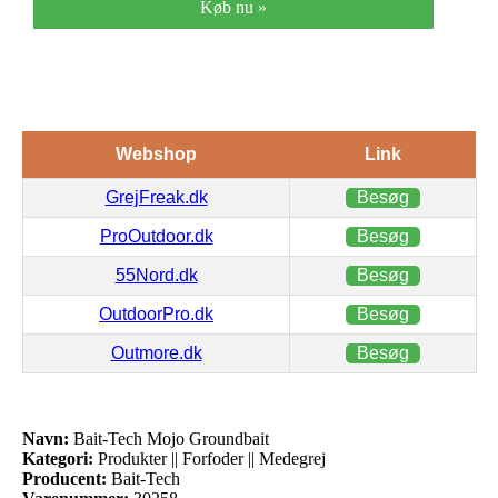
Køb nu »
Webshop
Link
GrejFreak.dk
Besøg
ProOutdoor.dk
Besøg
55Nord.dk
Besøg
OutdoorPro.dk
Besøg
Outmore.dk
Besøg
Navn:
Bait-Tech Mojo Groundbait
Kategori:
Produkter || Forfoder || Medegrej
Producent:
Bait-Tech