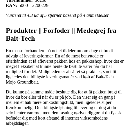
Varenummer:
30258
EAN:
5060112200229
Vurderet til
4.3
ud af 5 stjerner baseret på
4
anmeldelser
Produkter || Forfoder || Medegrej fra
Bait-Tech
En masse forhandlere på nettet tildeler nu om dage et bredt
udvalg af leveringsformer. En af de mest benyttede er
efterhånden at få afleveret pakken hos en pakkeshop, hvor det er
meget fleksibelt at kunne hente de bestilte varer når du har
mulighed for det. Muligheden er altså ret så praktisk, samt tit
ligeledes den billigste leveringsmanér ved køb af Bait-Tech
Mojo Groundbait.
Du kunne på samme måde beslutte dig for at få pakken bragt til
hvor du bor eller til når du er på job. Den viser sig en gang i
mellem et hak mere omkostningsfuld, men ligeledes super
fremkommelig. Den billigste løsning til levering er dog at du
selv henter varerne, men den løsning nødvendiggør at du fysisk
befinder dig med kort afstand til internet virksomhedens
arbejdslager.