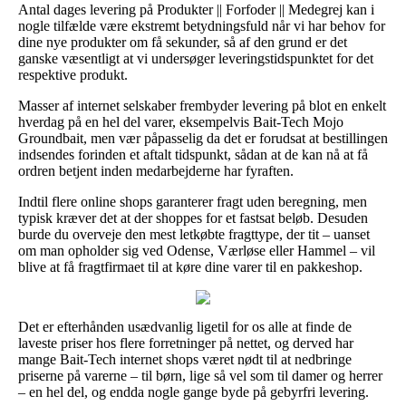
Antal dages levering på Produkter || Forfoder || Medegrej kan i
nogle tilfælde være ekstremt betydningsfuld når vi har behov for
dine nye produkter om få sekunder, så af den grund er det
ganske væsentligt at vi undersøger leveringstidspunktet for det
respektive produkt.
Masser af internet selskaber frembyder levering på blot en enkelt
hverdag på en hel del varer, eksempelvis Bait-Tech Mojo
Groundbait, men vær påpasselig da det er forudsat at bestillingen
indsendes forinden et aftalt tidspunkt, sådan at de kan nå at få
ordren betjent inden medarbejderne har fyraften.
Indtil flere online shops garanterer fragt uden beregning, men
typisk kræver det at der shoppes for et fastsat beløb. Desuden
burde du overveje den mest letkøbte fragttype, der tit – uanset
om man opholder sig ved Odense, Værløse eller Hammel – vil
blive at få fragtfirmaet til at køre dine varer til en pakkeshop.
Det er efterhånden usædvanlig ligetil for os alle at finde de
laveste priser hos flere forretninger på nettet, og derved har
mange Bait-Tech internet shops været nødt til at nedbringe
priserne på varerne – til børn, lige så vel som til damer og herrer
– en hel del, og endda nogle gange byde på gebyrfri levering.