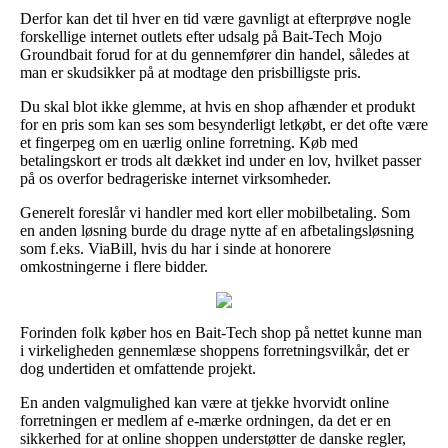
Derfor kan det til hver en tid være gavnligt at efterprøve nogle
forskellige internet outlets efter udsalg på Bait-Tech Mojo
Groundbait forud for at du gennemfører din handel, således at
man er skudsikker på at modtage den prisbilligste pris.
Du skal blot ikke glemme, at hvis en shop afhænder et produkt
for en pris som kan ses som besynderligt letkøbt, er det ofte være
et fingerpeg om en uærlig online forretning. Køb med
betalingskort er trods alt dækket ind under en lov, hvilket passer
på os overfor bedrageriske internet virksomheder.
Generelt foreslår vi handler med kort eller mobilbetaling. Som
en anden løsning burde du drage nytte af en afbetalingsløsning
som f.eks. ViaBill, hvis du har i sinde at honorere
omkostningerne i flere bidder.
Forinden folk køber hos en Bait-Tech shop på nettet kunne man
i virkeligheden gennemlæse shoppens forretningsvilkår, det er
dog undertiden et omfattende projekt.
En anden valgmulighed kan være at tjekke hvorvidt online
forretningen er medlem af e-mærke ordningen, da det er en
sikkerhed for at online shoppen understøtter de danske regler,