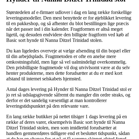
Størstedelen af e-firmaer udlover i dag en lang række forskellige
leveringsmodeller. Den mest benyttede er for øjeblikket levering
til en pakkeshop, og så afhenter du blot bestillingen lige præcis
når det passer ind i din kalender. Fragtformen er altså meget
ligetil, og desuden endvidere den billigste fragtform ved køb af
Basic sort hynde til Nanna Ditzel Trinidad stolen.
Du kan ligeledes overveje at vælge afsending til din bopæl eller
til din arbejdsplads. Fragtmetoden er ofte en anelse mere
omkostningsfuld, men lige så vel ualmindeligt overkommelig.
Den prisbilligste fragtmetode vil dog utvivlsomt være at du selv
henter produkterne, men dette forudsætter at du er med kort
afstand til internet selskabets hjemsted.
Antal dages levering på Hynder til Nanna Ditzel Trinidad stol er
jo ret så udslagsgivende såfremt du mangler din ordre straks, og
derfor er det sandelig væsentligt at man kontrollerer
leveringstidspunktet på den relevante vare.
En lang række butikker på nettet tilsiger 1 dags levering på en
række af deres varer, eksempelvis Basic sort hynde til Nanna
Ditzel Trinidad stolen, men som imidlertid forudsætter at
handlen gemmenføres tidligere end et besluttet tidspunkt, sådan
at de har en chance for at nå at få varerne skippet afsted forud