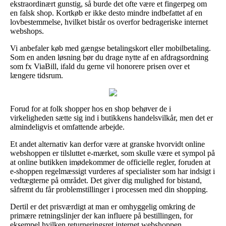
ekstraordinært gunstig, så burde det ofte være et fingerpeg om
en falsk shop. Kortkøb er ikke desto mindre indbefattet af en
lovbestemmelse, hvilket bistår os overfor bedrageriske internet
webshops.
Vi anbefaler køb med gængse betalingskort eller mobilbetaling.
Som en anden løsning bør du drage nytte af en afdragsordning
som fx ViaBill, ifald du gerne vil honorere prisen over et
længere tidsrum.
Forud for at folk shopper hos en shop behøver de i
virkeligheden sætte sig ind i butikkens handelsvilkår, men det er
almindeligvis et omfattende arbejde.
Et andet alternativ kan derfor være at granske hvorvidt online
webshoppen er tilsluttet e-mærket, som skulle være et sympol på
at online butikken imødekommer de officielle regler, foruden at
e-shoppen regelmæssigt vurderes af specialister som har indsigt i
vedtægterne på området. Det giver dig mulighed for bistand,
såfremt du får problemstillinger i processen med din shopping.
Dertil er det prisværdigt at man er omhyggelig omkring de
primære retningslinjer der kan influere på bestillingen, for
eksempel hvilken returneringsret internet webshoppen