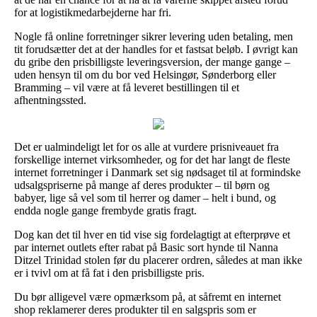
for at logistikmedarbejderne har fri.
Nogle få online forretninger sikrer levering uden betaling, men
tit forudsætter det at der handles for et fastsat beløb. I øvrigt kan
du gribe den prisbilligste leveringsversion, der mange gange –
uden hensyn til om du bor ved Helsingør, Sønderborg eller
Bramming – vil være at få leveret bestillingen til et
afhentningssted.
Det er ualmindeligt let for os alle at vurdere prisniveauet fra
forskellige internet virksomheder, og for det har langt de fleste
internet forretninger i Danmark set sig nødsaget til at formindske
udsalgspriserne på mange af deres produkter – til børn og
babyer, lige så vel som til herrer og damer – helt i bund, og
endda nogle gange frembyde gratis fragt.
Dog kan det til hver en tid vise sig fordelagtigt at efterprøve et
par internet outlets efter rabat på Basic sort hynde til Nanna
Ditzel Trinidad stolen før du placerer ordren, således at man ikke
er i tvivl om at få fat i den prisbilligste pris.
Du bør alligevel være opmærksom på, at såfremt en internet
shop reklamerer deres produkter til en salgspris som er