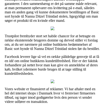
garanterer. I den sammenhæng er det på samme måde relevant,
at man permanent opbevarer ens kvittering på e-mail, således
man en anden gang vil kunne dokumentere bestillingen af Basic
sort hynde til Nanna Ditzel Trinidad stolen, ligegyldigt om man
søger et produkt til en kvinde eller mand.
Trustpilot frembyder stort set habile chancer for at betragte en
række eksisterende brugeres domme og derved stiller vi forslag
om, at du ser nærmere på online butikkens bedømmelser af
Basic sort hynde til Nanna Ditzel Trinidad stolen før du bestiller.
Facebook leverer lige så vel en række pålidelige genveje til at få
en idé om online butikkens kundetilfredshed. Her er der faktisk
forhandlere på nettet hvor man kan give en anmeldelse af deres
køb, hvilket ydermere burde bruges til at tage stilling til
kundetilfredsheden.
Vores website er finansieret af reklamer. Vi har aftaler med en
hel del internet shops i Danmark hvor vi fremviser firmaernes
tilbud, og tager imod godtgørelse hvis den person vi sender
videre udfører en transaktion.