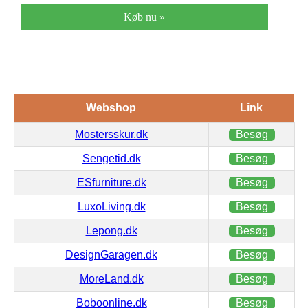
Køb nu »
Webshop
Link
Mostersskur.dk
Besøg
Sengetid.dk
Besøg
ESfurniture.dk
Besøg
LuxoLiving.dk
Besøg
Lepong.dk
Besøg
DesignGaragen.dk
Besøg
MoreLand.dk
Besøg
Boboonline.dk
Besøg