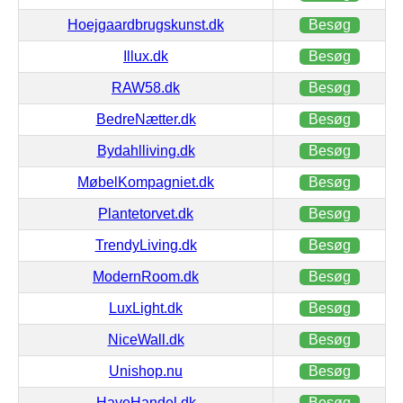
Hoejgaardbrugskunst.dk
Besøg
Illux.dk
Besøg
RAW58.dk
Besøg
BedreNætter.dk
Besøg
Bydahlliving.dk
Besøg
MøbelKompagniet.dk
Besøg
Plantetorvet.dk
Besøg
TrendyLiving.dk
Besøg
ModernRoom.dk
Besøg
LuxLight.dk
Besøg
NiceWall.dk
Besøg
Unishop.nu
Besøg
HaveHandel.dk
Besøg