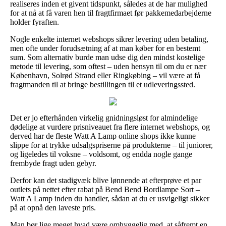
realiseres inden et givent tidspunkt, således at de har mulighed
for at nå at få varen hen til fragtfirmaet før pakkemedarbejderne
holder fyraften.
Nogle enkelte internet webshops sikrer levering uden betaling,
men ofte under forudsætning af at man køber for en bestemt
sum. Som alternativ burde man udse dig den mindst kostelige
metode til levering, som oftest – uden hensyn til om du er nær
København, Solrød Strand eller Ringkøbing – vil være at få
fragtmanden til at bringe bestillingen til et udleveringssted.
Det er jo efterhånden virkelig gnidningsløst for almindelige
dødelige at vurdere prisniveauet fra flere internet webshops, og
derved har de fleste Watt A Lamp online shops ikke kunne
slippe for at trykke udsalgspriserne på produkterne – til juniorer,
og ligeledes til voksne – voldsomt, og endda nogle gange
frembyde fragt uden gebyr.
Derfor kan det stadigvæk blive lønnende at efterprøve et par
outlets på nettet efter rabat på Bend Bend Bordlampe Sort –
Watt A Lamp inden du handler, sådan at du er usvigeligt sikker
på at opnå den laveste pris.
Man bør lige meget hvad være omhyggelig med, at såfremt en