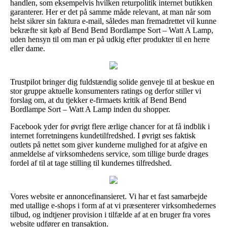
handlen, som eksempelvis hvilken returpolitik internet butikken
garanterer. Her er det på samme måde relevant, at man når som
helst sikrer sin faktura e-mail, således man fremadrettet vil kunne
bekræfte sit køb af Bend Bend Bordlampe Sort – Watt A Lamp,
uden hensyn til om man er på udkig efter produkter til en herre
eller dame.
Trustpilot bringer dig fuldstændig solide genveje til at beskue en
stor gruppe aktuelle konsumenters ratings og derfor stiller vi
forslag om, at du tjekker e-firmaets kritik af Bend Bend
Bordlampe Sort – Watt A Lamp inden du shopper.
Facebook yder for øvrigt flere ærlige chancer for at få indblik i
internet forretningens kundetilfredshed. I øvrigt ses faktisk
outlets på nettet som giver kunderne mulighed for at afgive en
anmeldelse af virksomhedens service, som tillige burde drages
fordel af til at tage stilling til kundernes tilfredshed.
Vores website er annoncefinansieret. Vi har et fast samarbejde
med utallige e-shops i form af at vi præsenterer virksomhedernes
tilbud, og indtjener provision i tilfælde af at en bruger fra vores
website udfører en transaktion.