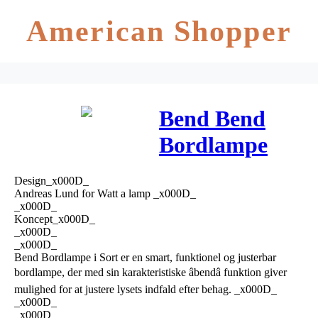
American Shopper
Bend Bend
Bordlampe
Sort – Watt A
Design_x000D_
Lamp
Andreas Lund for Watt a lamp _x000D_
_x000D_
Koncept_x000D_
_x000D_
_x000D_
Bend Bordlampe i Sort er en smart, funktionel og justerbar
bordlampe, der med sin karakteristiske âbendâ funktion giver
mulighed for at justere lysets indfald efter behag. _x000D_
_x000D_
_x000D_