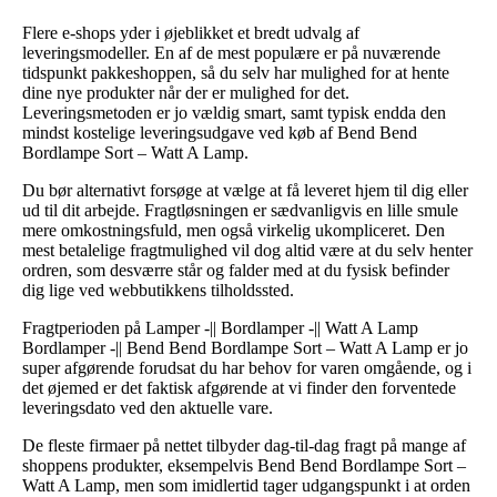
Flere e-shops yder i øjeblikket et bredt udvalg af
leveringsmodeller. En af de mest populære er på nuværende
tidspunkt pakkeshoppen, så du selv har mulighed for at hente
dine nye produkter når der er mulighed for det.
Leveringsmetoden er jo vældig smart, samt typisk endda den
mindst kostelige leveringsudgave ved køb af Bend Bend
Bordlampe Sort – Watt A Lamp.
Du bør alternativt forsøge at vælge at få leveret hjem til dig eller
ud til dit arbejde. Fragtløsningen er sædvanligvis en lille smule
mere omkostningsfuld, men også virkelig ukompliceret. Den
mest betalelige fragtmulighed vil dog altid være at du selv henter
ordren, som desværre står og falder med at du fysisk befinder
dig lige ved webbutikkens tilholdssted.
Fragtperioden på Lamper -|| Bordlamper -|| Watt A Lamp
Bordlamper -|| Bend Bend Bordlampe Sort – Watt A Lamp er jo
super afgørende forudsat du har behov for varen omgående, og i
det øjemed er det faktisk afgørende at vi finder den forventede
leveringsdato ved den aktuelle vare.
De fleste firmaer på nettet tilbyder dag-til-dag fragt på mange af
shoppens produkter, eksempelvis Bend Bend Bordlampe Sort –
Watt A Lamp, men som imidlertid tager udgangspunkt i at orden