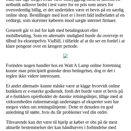
netbutik udlover bedst i test varer for en pris som anses for
overordentlig billig, er det undertiden være et bevis på en uærlig
online shop. Bestillinger med kort er i hvert fald indbefattet af en
vedtægt, som skærmer køberen imod uægte internet firmaer.
Generelt går vi ind for køb med betalingskort eller
mobilbetaling. Som en alternativ mulighed burde du overveje et
tilbud fra eksempelvis ViaBill, i tilfælde af at du ser en fordel i at
klare pengene over en længere periode.
Forinden nogen handler hos en Watt A Lamp online forretning
kunne man principielt granske dens betingelser, dog er det i
reglen ikke videre interessant.
Et andet alternativ kunne måske være at kigge hvorvidt online
butikken er e-mærke godkendt, fordi det burde være et bevis på
at e-butikken opretholder de danske retningslinjer, tillige med at
virksomheden rutinemæssigt undersøges af eksperter som har
megen viden om retningslinjerne. Dette er desuden en god
anledning til støtte, hvis du får problemer ved din ordre.
Tilsvarende kan det være til hjælp at køber er obs på de mest
aktuelle bestemmelser der kan håndhæves i forbindelse med