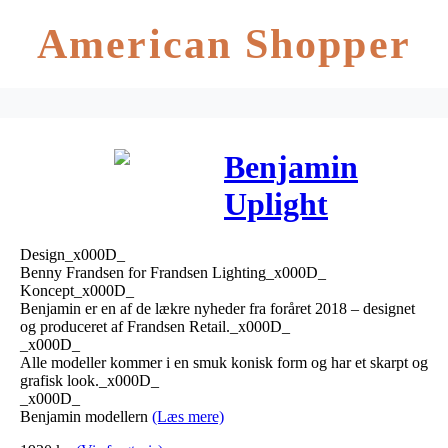
American Shopper
Benjamin
Uplight
Gulvlampe
Design_x000D_
Grå –
Benny Frandsen for Frandsen Lighting_x000D_
Koncept_x000D_
Frandsen
Benjamin er en af de lækre nyheder fra foråret 2018 – designet
og produceret af Frandsen Retail._x000D_
_x000D_
Alle modeller kommer i en smuk konisk form og har et skarpt og
grafisk look._x000D_
_x000D_
Benjamin modellern
(Læs mere)