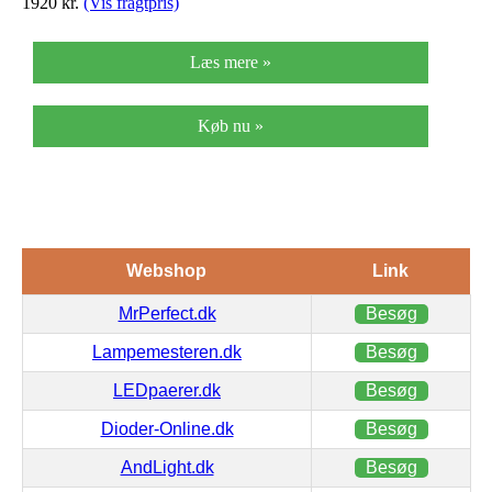
1920
kr.
(Vis fragtpris)
Læs mere »
Køb nu »
Webshop
Link
MrPerfect.dk
Besøg
Lampemesteren.dk
Besøg
LEDpaerer.dk
Besøg
Dioder-Online.dk
Besøg
AndLight.dk
Besøg