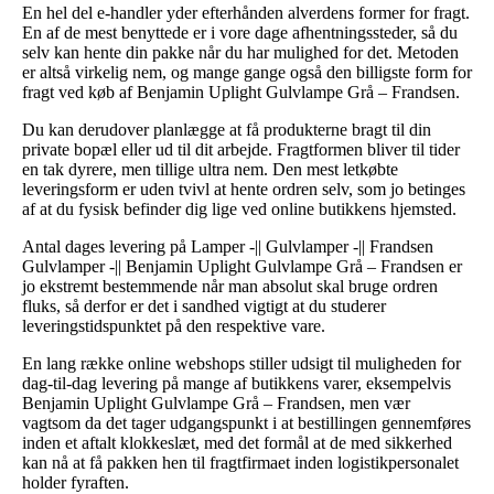
En hel del e-handler yder efterhånden alverdens former for fragt.
En af de mest benyttede er i vore dage afhentningssteder, så du
selv kan hente din pakke når du har mulighed for det. Metoden
er altså virkelig nem, og mange gange også den billigste form for
fragt ved køb af Benjamin Uplight Gulvlampe Grå – Frandsen.
Du kan derudover planlægge at få produkterne bragt til din
private bopæl eller ud til dit arbejde. Fragtformen bliver til tider
en tak dyrere, men tillige ultra nem. Den mest letkøbte
leveringsform er uden tvivl at hente ordren selv, som jo betinges
af at du fysisk befinder dig lige ved online butikkens hjemsted.
Antal dages levering på Lamper -|| Gulvlamper -|| Frandsen
Gulvlamper -|| Benjamin Uplight Gulvlampe Grå – Frandsen er
jo ekstremt bestemmende når man absolut skal bruge ordren
fluks, så derfor er det i sandhed vigtigt at du studerer
leveringstidspunktet på den respektive vare.
En lang række online webshops stiller udsigt til muligheden for
dag-til-dag levering på mange af butikkens varer, eksempelvis
Benjamin Uplight Gulvlampe Grå – Frandsen, men vær
vagtsom da det tager udgangspunkt i at bestillingen gennemføres
inden et aftalt klokkeslæt, med det formål at de med sikkerhed
kan nå at få pakken hen til fragtfirmaet inden logistikpersonalet
holder fyraften.