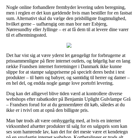
Nogle online forhandlere frembyder levering uden beregning,
men i reglen er det kun gældende hvis man bestiller for en fastsat
sum. Alternativt skal du vælge den prisbilligste fragtmulighed,
hvilket gerne – uafhængig om man bor nær Esbjerg,
Nørresundby eller Jyllinge – er at få dem til at levere dine varer
til et afhentningssted.
Det har vist sig at være yderst let gængeligt for forbrugerne at
prissammenligne på flere internet outlets, og følgelig har en lang
række Frandsen internet forretninger i Danmark ikke kunne
slippe for at stampe salgspriserne på specielt deres bedst i test
produkter – til børn og babyer, og samtidig til herrer og damer –
en hel del, og endda nogle gange love portofri levering.
Dog kan det alligevel blive tiden værd at kontrollere diverse
webshops efter rabatkoder på Benjamin Uplight Gulvlampe Grå
– Frandsen forud for at du gennemfører dit køb, således at du
ikke er i tvivl om at opnå den billigste pris.
Man bør trods alt være omhyggelig med, at hvis en internet
virksomhed afsætter produkter til salg for en salgspris som kan
ses som hamrende lav, kan det for det meste være et kendetegn
på en snydagtig internet webshop. Kortbetalinger er trods alt