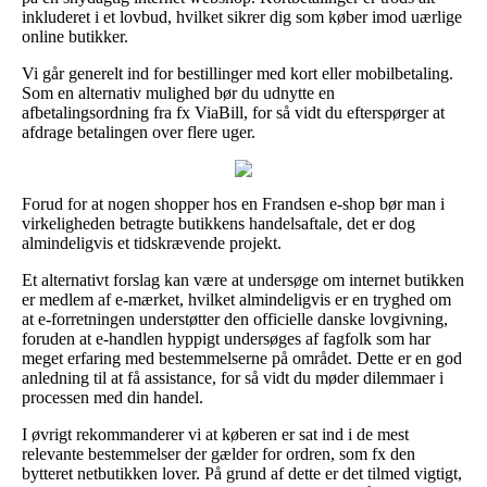
inkluderet i et lovbud, hvilket sikrer dig som køber imod uærlige
online butikker.
Vi går generelt ind for bestillinger med kort eller mobilbetaling.
Som en alternativ mulighed bør du udnytte en
afbetalingsordning fra fx ViaBill, for så vidt du efterspørger at
afdrage betalingen over flere uger.
Forud for at nogen shopper hos en Frandsen e-shop bør man i
virkeligheden betragte butikkens handelsaftale, det er dog
almindeligvis et tidskrævende projekt.
Et alternativt forslag kan være at undersøge om internet butikken
er medlem af e-mærket, hvilket almindeligvis er en tryghed om
at e-forretningen understøtter den officielle danske lovgivning,
foruden at e-handlen hyppigt undersøges af fagfolk som har
meget erfaring med bestemmelserne på området. Dette er en god
anledning til at få assistance, for så vidt du møder dilemmaer i
processen med din handel.
I øvrigt rekommanderer vi at køberen er sat ind i de mest
relevante bestemmelser der gælder for ordren, som fx den
bytteret netbutikken lover. På grund af dette er det tilmed vigtigt,