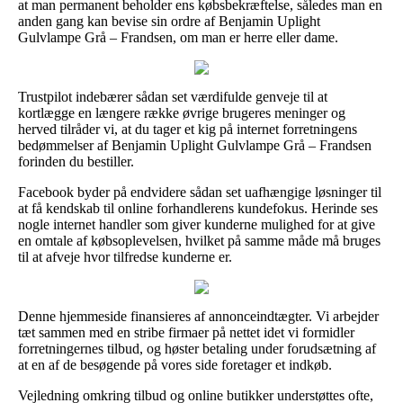
at man permanent beholder ens købsbekræftelse, således man en
anden gang kan bevise sin ordre af Benjamin Uplight
Gulvlampe Grå – Frandsen, om man er herre eller dame.
Trustpilot indebærer sådan set værdifulde genveje til at
kortlægge en længere række øvrige brugeres meninger og
herved tilråder vi, at du tager et kig på internet forretningens
bedømmelser af Benjamin Uplight Gulvlampe Grå – Frandsen
forinden du bestiller.
Facebook byder på endvidere sådan set uafhængige løsninger til
at få kendskab til online forhandlerens kundefokus. Herinde ses
nogle internet handler som giver kunderne mulighed for at give
en omtale af købsoplevelsen, hvilket på samme måde må bruges
til at afveje hvor tilfredse kunderne er.
Denne hjemmeside finansieres af annonceindtægter. Vi arbejder
tæt sammen med en stribe firmaer på nettet idet vi formidler
forretningernes tilbud, og høster betaling under forudsætning af
at en af de besøgende på vores side foretager et indkøb.
Vejledning omkring tilbud og online butikker understøttes ofte,