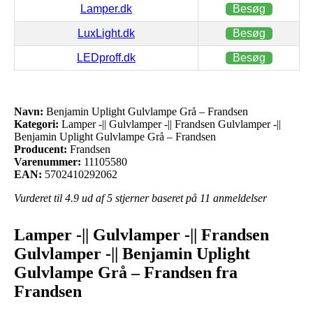
Lamper.dk
Besøg
LuxLight.dk
Besøg
LEDproff.dk
Besøg
Navn:
Benjamin Uplight Gulvlampe Grå – Frandsen
Kategori:
Lamper -|| Gulvlamper -|| Frandsen Gulvlamper -||
Benjamin Uplight Gulvlampe Grå – Frandsen
Producent:
Frandsen
Varenummer:
11105580
EAN:
5702410292062
Vurderet til
4.9
ud af 5 stjerner baseret på
11
anmeldelser
Lamper -|| Gulvlamper -|| Frandsen
Gulvlamper -|| Benjamin Uplight
Gulvlampe Grå – Frandsen fra
Frandsen