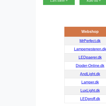
Læs mere »
Køb nu »
Webshop
MrPerfect.dk
Lampemesteren.d
LEDpaerer.dk
Dioder-Online.dk
AndLight.dk
Lamper.dk
LuxLight.dk
LEDproff.dk