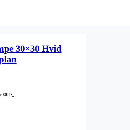
mpe 30×30 Hvid
plan
 _x000D_