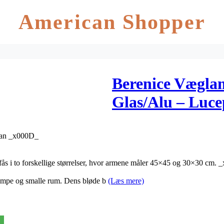
American Shopper
Berenice Vægla
Glas/Alu – Luce
plan _x000D_
ås i to forskellige størrelser, hvor armene måler 45×45 og 30×30 cm.
lampe og smalle rum. Dens bløde b
(Læs mere)