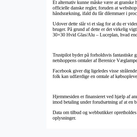
Et alternativ kunne måske være at granske h
officielle danske regler, foruden at webshoppe
håndsrækning, ifald du får dilemmaer i pro
Udover dette slår vi et slag for at du er vi
bruger. På grund af dette er det virkelig vi
30×30 Hvid Glas/Alu – Luceplan, hvad end
Trustpilot byder på forholdsvis fantastiske ge
netshoppens omtaler af Berenice Væglampe
Facebook giver dig ligeledes visse strålend
folk kan udfærdige en omtale af købsoplevels
Hjemmesiden er finansieret ved hjælp af an
imod betaling under forudsætning af at en br
Data om tilbud og webbutikker opretholdes of
oplysninger.