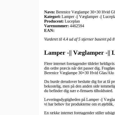
Navn:
Berenice Væglampe 30×30 Hvid Gla
Kategori:
Lamper -|| Væglamper -|| Lucep
Producent:
Luceplan
Varenummer:
4462594
EAN:
Vurderet til
4.4
ud af 5 stjerner baseret på
8
Lamper -|| Væglamper -|| 
Flere internet foretagender tildeler heldigvi
din ordre præcis når det passer dig. Fragtl
Berenice Væglampe 30×30 Hvid Glas/Alu 
Du burde derudover beslutte dig for at få pr
bekostelig, men på den anden side temmelig e
du befinder dig nær e-firmaets tilholdssted.
Leveringsdygtigheden på Lamper -|| Væglamp
vi har behov for produkterne om et øjeblik,
En række internet foretagender stiller uds