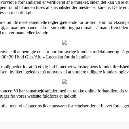
vorvidt e-forhandleren er verificeret af e-mærket, siden det kan være e
n fra tid til anden tilses af specialister der mestrer vilkårene. Dette er
cessen med dit køb.
dende om de mest essentielle regler gældende for ordren, som for eksempe
gtigt, at man permanent sikrer sin kvittering på e-mail, så man i fremti
 man er mand eller kvinde.
nveje til at betragte en stor portion øvrige kunders reflektioner og på gr
 30×30 Hvid Glas/Alu – Luceplan før du handler.
e muligheder for at få et kig ind i internet webshoppens kundetilfredsh
en, hvilket ligeledes må udnyttes til at vurdere tidligere kunders oplev
noncer. Vi har samarbejdsaftaler med en række online forhandlere da vi
uger fra vores website fuldfører et indkøb.
te, men vi påtager os ikke ansvaret for rettelser der er blevet foretage