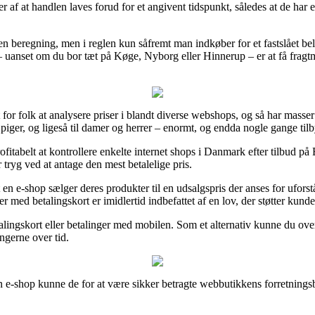
af at handlen laves forud for et angivent tidspunkt, således at de har en
den beregning, men i reglen kun såfremt man indkøber for et fastslået b
 – uanset om du bor tæt på Køge, Nyborg eller Hinnerup – er at få fragtma
 for folk at analysere priser i blandt diverse webshops, og så har masser
 piger, og ligeså til damer og herrer – enormt, og endda nogle gange tilby
rofitabelt at kontrollere enkelte internet shops i Danmark efter tilbu
 tryg ved at antage den mest betalelige pris.
 en e-shop sælger deres produkter til en udsalgspris der anses for ufors
er med betalingskort er imidlertid indbefattet af en lov, der støtter kun
lingskort eller betalinger med mobilen. Som et alternativ kunne du over
ngerne over tid.
 e-shop kunne de for at være sikker betragte webbutikkens forretnings