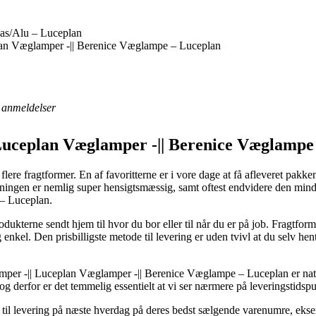
s/Alu – Luceplan
lan Væglamper -|| Berenice Væglampe – Luceplan
anmeldelser
Luceplan Væglamper -|| Berenice Væglampe
s flere fragtformer. En af favoritterne er i vore dage at få afleveret pa
øsningen er nemlig super hensigtsmæssig, samt oftest endvidere den mind
– Luceplan.
odukterne sendt hjem til hvor du bor eller til når du er på job. Fragtfor
nkel. Den prisbilligste metode til levering er uden tvivl at du selv hent
er -|| Luceplan Væglamper -|| Berenice Væglampe – Luceplan er naturlig
 og derfor er det temmelig essentielt at vi ser nærmere på leveringstid
igt til levering på næste hverdag på deres bedst sælgende varenumre,