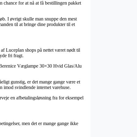
 chance for at nå at få bestillingen pakket
eløb. I øvrigt skulle man snuppe den mest
nden til at bringe dine produkter til et
 af Luceplan shops på nettet været nødt til
de fri fragt.
d på Berenice Væglampe 30×30 Hvid Glas/Alu
tåeligt gunstig, er det mange gange være et
den imod svindlende internet varehuse.
veje en afbetalingsløsning fra for eksempel
betingelser, men det er mange gange ikke