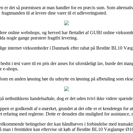
en er det så præmissen at man handler for en præcis sum. Som alternat
fragtmanden til at levere dine varer til et udleveringssted.
 flere online webshops, og herved har flertallet af GUBI online virksom
dda nogle gange præstere fragtfri levering.
ellige internet virksomheder i Danmark efter rabat på Bestlite BL10 
bedst i test varer til en pris der anses for uforståeligt lav, burde det 
e e-shops.
 Som en anden løsning bør du udnytte en løsning på afbetaling som eksemp
å netbutikkens handelsaftale, dog er det uden tvivl ikke videre spænd
en er godkendt af e-mærket, grundet at det ofte er et kendetegn for at 
get erfaring med reglerne. Dette er desuden din mulighed for assistance
edkommende betingelser der kan håndhæves i forbindelse med transaktio
g, så man i fremtiden kan eftervise sit køb af Bestlite BL10 Væglampe