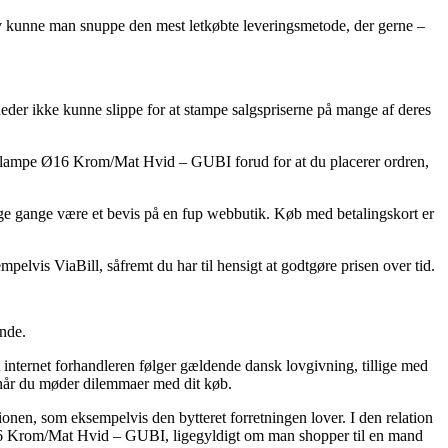
iv kunne man snuppe den mest letkøbte leveringsmetode, der gerne –
heder ikke kunne slippe for at stampe salgspriserne på mange af deres
Væglampe Ø16 Krom/Mat Hvid – GUBI forud for at du placerer ordren,
mange gange være et bevis på en fup webbutik. Køb med betalingskort er
elvis ViaBill, såfremt du har til hensigt at godtgøre prisen over tid.
ende.
internet forhandleren følger gældende dansk lovgivning, tillige med
, når du møder dilemmaer med dit køb.
nen, som eksempelvis den bytteret forretningen lover. I den relation
 Ø16 Krom/Mat Hvid – GUBI, ligegyldigt om man shopper til en mand