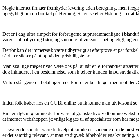
Nogle internet firmaer frembyder levering uden beregning, men i regl
ligegyldigt om du bor tæt på Herning, Slagelse eller Hørning – er at få 
Det er i dag ultra simpelt for forbrugerne at prissammenligne i blandt
varer – til babyer og børn, og samtidig til voksne – betragteligt, og en
Derfor kan det immervæk være udbytterigt at efterprøve et par forsk
så du er sikker på at opnå den prisbilligste pris.
Man skal lige meget hvad være obs på, at når en e-forhandler afsætter 
dog inkluderet i en bestemmelse, som hjælper kunden imod snydagtig
Vi foreslår generelt betalinger med kort eller betalinger med mobilen.
Inden folk køber hos en GUBI online butik kunne man utvivlsomt se p
En nem løsning kunne derfor være at granske hvorvidt online webshopp
at internet webshoppen jævnligt kigges til af specialister som har me
Tilsvarende kan det være til hjælp at kunden er vidende om de mest v
er det samtidig relevant, at man stadigvæk bibeholder ens kvitterin