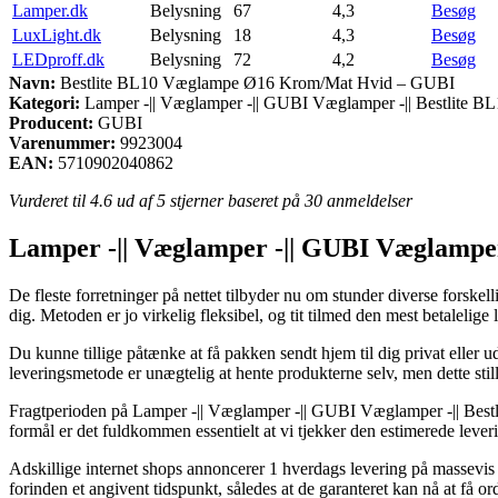
Lamper.dk
Belysning
67
4,3
Besøg
LuxLight.dk
Belysning
18
4,3
Besøg
LEDproff.dk
Belysning
72
4,2
Besøg
Navn:
Bestlite BL10 Væglampe Ø16 Krom/Mat Hvid – GUBI
Kategori:
Lamper -|| Væglamper -|| GUBI Væglamper -|| Bestlite
Producent:
GUBI
Varenummer:
9923004
EAN:
5710902040862
Vurderet til
4.6
ud af 5 stjerner baseret på
30
anmeldelser
Lamper -|| Væglamper -|| GUBI Væglampe
De fleste forretninger på nettet tilbyder nu om stunder diverse forskel
dig. Metoden er jo virkelig fleksibel, og tit tilmed den mest beta
Du kunne tillige påtænke at få pakken sendt hjem til dig privat eller 
leveringsmetode er unægtelig at hente produkterne selv, men dette sti
Fragtperioden på Lamper -|| Væglamper -|| GUBI Væglamper -|| Bestl
formål er det fuldkommen essentielt at vi tjekker den estimerede lever
Adskillige internet shops annoncerer 1 hverdags levering på massev
forinden et angivent tidspunkt, således at de garanteret kan nå at få or