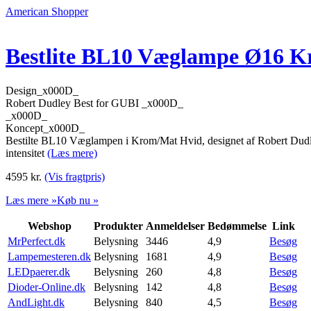
American Shopper
Bestlite BL10 Væglampe Ø16 
Design_x000D_
Robert Dudley Best for GUBI _x000D_
_x000D_
Koncept_x000D_
Bestilte BL10 Væglampen i Krom/Mat Hvid, designet af Robert Dudley
intensitet
(Læs mere)
4595
kr.
(Vis fragtpris)
Læs mere »
Køb nu »
Webshop
Produkter
Anmeldelser
Bedømmelse
Link
MrPerfect.dk
Belysning
3446
4,9
Besøg
Lampemesteren.dk
Belysning
1681
4,9
Besøg
LEDpaerer.dk
Belysning
260
4,8
Besøg
Dioder-Online.dk
Belysning
142
4,8
Besøg
AndLight.dk
Belysning
840
4,5
Besøg