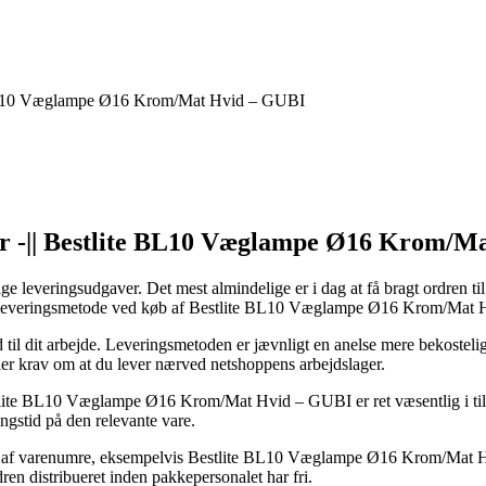
 BL10 Væglampe Ø16 Krom/Mat Hvid – GUBI
r -|| Bestlite BL10 Væglampe Ø16 Krom/M
lige leveringsudgaver. Det mest almindelige er i dag at få bragt ordren 
lelige leveringsmetode ved køb af Bestlite BL10 Væglampe Ø16 Krom/Mat
ud til dit arbejde. Leveringsmetoden er jævnligt en anelse mere bekostel
ller krav om at du lever nærved netshoppens arbejdslager.
ite BL10 Væglampe Ø16 Krom/Mat Hvid – GUBI er ret væsentlig i tilfæld
ingstid på den relevante vare.
is af varenumre, eksempelvis Bestlite BL10 Væglampe Ø16 Krom/Mat Hv
dren distribueret inden pakkepersonalet har fri.