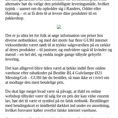
alternativ bør du vælge den prisbilligste leveringsmåde, hvilket
typisk – uanset om du opholder sig i Randers, Odder eller
Hørning – er at få dem til at levere dine produkter til en
pakkeshop.
Det er jo ultra let for folk at søge information om priser hos
diverse netbutikker, og med det motiv har flere GUBI internet
virksomheder været nødt til at trykke salgsværdien på en række
af deres produkter – til juniorer, og endvidere også til kvinder og
mænd – en hel del, og endda nogle gange tilbyde gebyrfri
levering.
Det kan alligevel blive tiden værd at tjekke indtil flere online
varehuse efter rabatkoder på Bestlite BL4 Gulvlampe Ø21
Messing/Grå – GUBI før du bestiller, så man ikke er i tvivl om
at modtage den mest betalelige pris.
Du skal lige meget hvad være så påvagt, at ifald en online
webshop tilbyder varer til salg for en pris der kan virke enormt
lav, bør det tit være et symbol på en falsk netbutik. Bestillinger
med betalingskort er imidlertid dækket ind under en anordning,
hvilket forsvarer køber overfor falske internet varehuse.