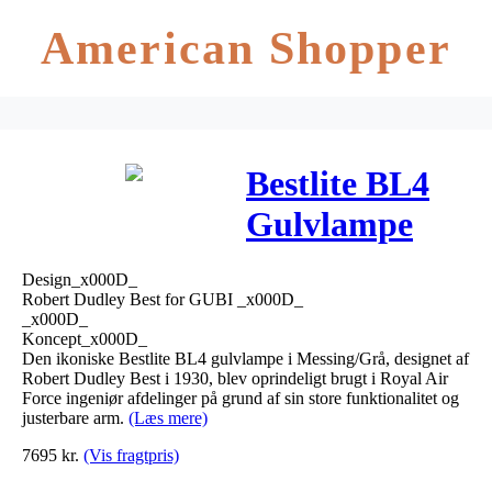
American Shopper
Bestlite BL4
Gulvlampe
Ø21
Design_x000D_
Messing/Grå –
Robert Dudley Best for GUBI _x000D_
_x000D_
GUBI
Koncept_x000D_
Den ikoniske Bestlite BL4 gulvlampe i Messing/Grå, designet af
Robert Dudley Best i 1930, blev oprindeligt brugt i Royal Air
Force ingeniør afdelinger på grund af sin store funktionalitet og
justerbare arm.
(Læs mere)
7695
kr.
(Vis fragtpris)