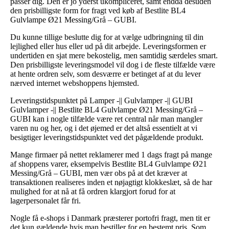
passer dig. Den er jo yderst ukompliceret, samt endda desuden
den prisbilligste form for fragt ved køb af Bestlite BL4
Gulvlampe Ø21 Messing/Grå – GUBI.
Du kunne tillige beslutte dig for at vælge udbringning til din
lejlighed eller hus eller ud på dit arbejde. Leveringsformen er
undertiden en sjat mere bekostelig, men samtidig særdeles smart.
Den prisbilligste leveringsmodel vil dog i de fleste tilfælde være
at hente ordren selv, som desværre er betinget af at du lever
nærved internet webshoppens hjemsted.
Leveringstidspunktet på Lamper -|| Gulvlamper -|| GUBI
Gulvlamper -|| Bestlite BL4 Gulvlampe Ø21 Messing/Grå –
GUBI kan i nogle tilfælde være ret central når man mangler
varen nu og her, og i det øjemed er det altså essentielt at vi
besigtiger leveringstidspunktet ved det pågældende produkt.
Mange firmaer på nettet reklamerer med 1 dags fragt på mange
af shoppens varer, eksempelvis Bestlite BL4 Gulvlampe Ø21
Messing/Grå – GUBI, men vær obs på at det kræver at
transaktionen realiseres inden et nøjagtigt klokkeslæt, så de har
mulighed for at nå at få ordren klargjort forud for at
lagerpersonalet får fri.
Nogle få e-shops i Danmark præsterer portofri fragt, men tit er
det kun gældende hvis man bestiller for en bestemt pris. Som