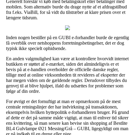
Generelt foreslår vi køb med betalingskort eller betalinger med
mobilen. Som alternativ burde du drage nytte af et afdragstilbud
fra f.eks. ViaBill, for så vidt du tilstræber at klare prisen over et
længere tidsrum.
Inden nogen bestiller på en GUBI e-forhandler burde de egentlig
få overblik over netshoppens forretningsbetingelser, det er dog
typisk ikke specielt ophidsende.
En anden valgmulighed kan være at kontrollere hvorvidt internet
butikken er støttet af e-mærket, siden det almindeligvis er et
bevis på at e-handlen overholder de officielle danske regler,
tillige med at online virksomheden tit revideres af eksperter der
har megen viden om de gældende regler. Derudover tilbydes du
genvej til at blive hjulpet, ifald du udsættes for problemer som
følge af din ordre.
For øvrigt er det fornuftigt at man er opmærksom på de mest
centrale retningslinjer der har indvirkning på transaktionen,
eksempelvis hvilken byttepolitik e-forhandleren bruger. På grund
af dette er det på samme måde vigtigt, at man til enhver tid sikrer
ens kvittering, så man senere kan bevise sin shopping af Bestlite
BL4 Gulvlampe Ø21 Messing/Grå – GUBI, ligegyldigt om man
er på indkøb til en dreng eller pige.