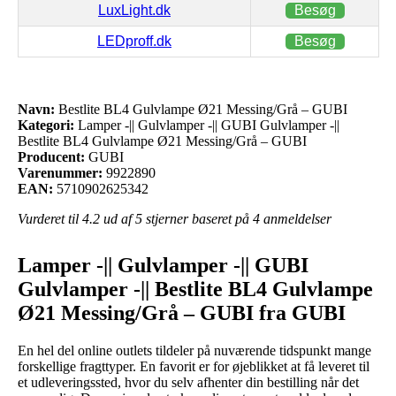
LuxLight.dk
Besøg
LEDproff.dk
Besøg
Navn:
Bestlite BL4 Gulvlampe Ø21 Messing/Grå – GUBI
Kategori:
Lamper -|| Gulvlamper -|| GUBI Gulvlamper -||
Bestlite BL4 Gulvlampe Ø21 Messing/Grå – GUBI
Producent:
GUBI
Varenummer:
9922890
EAN:
5710902625342
Vurderet til
4.2
ud af 5 stjerner baseret på
4
anmeldelser
Lamper -|| Gulvlamper -|| GUBI
Gulvlamper -|| Bestlite BL4 Gulvlampe
Ø21 Messing/Grå – GUBI fra GUBI
En hel del online outlets tildeler på nuværende tidspunkt mange
forskellige fragttyper. En favorit er for øjeblikket at få leveret til
et udleveringssted, hvor du selv afhenter din bestilling når det