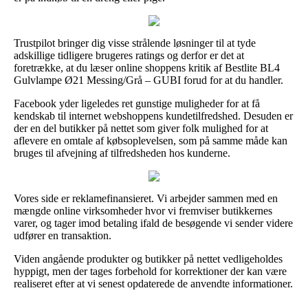
Trustpilot bringer dig visse strålende løsninger til at tyde
adskillige tidligere brugeres ratings og derfor er det at
foretrække, at du læser online shoppens kritik af Bestlite BL4
Gulvlampe Ø21 Messing/Grå – GUBI forud for at du handler.
Facebook yder ligeledes ret gunstige muligheder for at få
kendskab til internet webshoppens kundetilfredshed. Desuden er
der en del butikker på nettet som giver folk mulighed for at
aflevere en omtale af købsoplevelsen, som på samme måde kan
bruges til afvejning af tilfredsheden hos kunderne.
Vores side er reklamefinansieret. Vi arbejder sammen med en
mængde online virksomheder hvor vi fremviser butikkernes
varer, og tager imod betaling ifald de besøgende vi sender videre
udfører en transaktion.
Viden angående produkter og butikker på nettet vedligeholdes
hyppigt, men der tages forbehold for korrektioner der kan være
realiseret efter at vi senest opdaterede de anvendte informationer.