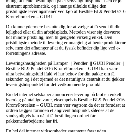
muligt at hente bestillingen på et selvvalgt tidspunkt. Den er jo
ekstremt uproblematisk, og i mange tilfælde tillige den
prisbilligste leveringsmanér ved køb af Bestlite BL9 Pendel Ø16
Krom/Porcelæn – GUBI.
Du kunne ydermere beslutte dig for at vælge at få sendt til din
lejlighed eller til din arbejdsplads. Metoden viser sig desværre
lidt mindre prisbillig, men til gengæld virkelig enkel. Den
prisbilligste metode til levering er unægtelig at hente produkterne
selv, men det afhænger af at du fysisk befinder dig lige ved e-
forretningens adresse.
Leveringshastigheden på Lamper -|| Pendler -|| GUBI Pendler -||
Bestlite BL9 Pendel Ø16 Krom/Porcelæn – GUBI kan være
ultra betydningsfuld ifald vi har behov for din pakke om få
sekunder, og i det øjemed er det naturligvis centralt at du tjekker
leveringstidspunktet for det vedkommende produkt.
En del internet selskaber annoncerer levering på blot en enkelt
hverdag på utallige varer, eksempelvis Bestlite BL9 Pendel Ø16
Krom/Porcelæn – GUBI, men vær vagtsom da det er forudsat at
ordren lægges forinden et angivent tidspunkt, således at de
sandsynligvis kan nå at få bestillingen ordnet før
pakkemedarbejderne har fri.
En hel del internet virksomheder garanterer fragt uden