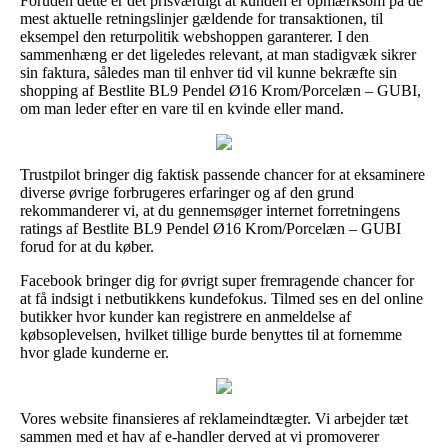
Foruden dette er det prisværdigt at kunden er opmærksom på de
mest aktuelle retningslinjer gældende for transaktionen, til
eksempel den returpolitik webshoppen garanterer. I den
sammenhæng er det ligeledes relevant, at man stadigvæk sikrer
sin faktura, således man til enhver tid vil kunne bekræfte sin
shopping af Bestlite BL9 Pendel Ø16 Krom/Porcelæn – GUBI,
om man leder efter en vare til en kvinde eller mand.
Trustpilot bringer dig faktisk passende chancer for at eksaminere
diverse øvrige forbrugeres erfaringer og af den grund
rekommanderer vi, at du gennemsøger internet forretningens
ratings af Bestlite BL9 Pendel Ø16 Krom/Porcelæn – GUBI
forud for at du køber.
Facebook bringer dig for øvrigt super fremragende chancer for
at få indsigt i netbutikkens kundefokus. Tilmed ses en del online
butikker hvor kunder kan registrere en anmeldelse af
købsoplevelsen, hvilket tillige burde benyttes til at fornemme
hvor glade kunderne er.
Vores website finansieres af reklameindtægter. Vi arbejder tæt
sammen med et hav af e-handler derved at vi promoverer