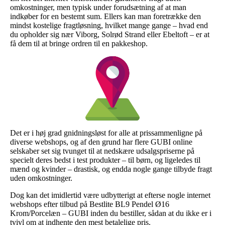
omkostninger, men typisk under forudsætning af at man
indkøber for en bestemt sum. Ellers kan man foretrække den
mindst kostelige fragtløsning, hvilket mange gange – hvad end
du opholder sig nær Viborg, Solrød Strand eller Ebeltoft – er at
få dem til at bringe ordren til en pakkeshop.
Det er i høj grad gnidningsløst for alle at prissammenligne på
diverse webshops, og af den grund har flere GUBI online
selskaber set sig tvunget til at nedskære udsalgspriserne på
specielt deres bedst i test produkter – til børn, og ligeledes til
mænd og kvinder – drastisk, og endda nogle gange tilbyde fragt
uden omkostninger.
Dog kan det imidlertid være udbytterigt at efterse nogle internet
webshops efter tilbud på Bestlite BL9 Pendel Ø16
Krom/Porcelæn – GUBI inden du bestiller, sådan at du ikke er i
tvivl om at indhente den mest betalelige pris.