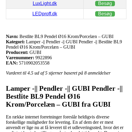
LuxLight.dk
Besøg
LEDproff.dk
Besøg
Navn:
Bestlite BL9 Pendel Ø16 Krom/Porcelæn – GUBI
Kategori:
Lamper -|| Pendler -|| GUBI Pendler -|| Bestlite BL9
Pendel Ø16 Krom/Porcelæn – GUBI
Producent:
GUBI
Varenummer:
9922896
EAN:
5710902053558
Vurderet til
4.5
ud af 5 stjerner baseret på
8
anmeldelser
Lamper -|| Pendler -|| GUBI Pendler -||
Bestlite BL9 Pendel Ø16
Krom/Porcelæn – GUBI fra GUBI
En række internet forretninger foreslår heldigvis diverse
forskellige muligheder for levering. En af dem der er mest
anvendt er lige nu at få leveret til et udleveringssted, hvor det er