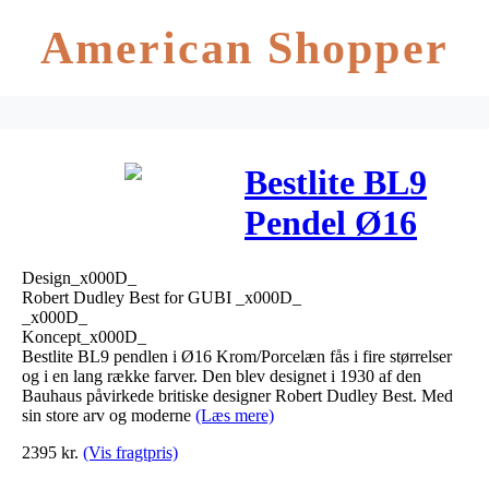
American Shopper
Bestlite BL9
Pendel Ø16
Krom/Porcelæn
Design_x000D_
– GUBI
Robert Dudley Best for GUBI _x000D_
_x000D_
Koncept_x000D_
Bestlite BL9 pendlen i Ø16 Krom/Porcelæn fås i fire størrelser
og i en lang række farver. Den blev designet i 1930 af den
Bauhaus påvirkede britiske designer Robert Dudley Best. Med
sin store arv og moderne
(Læs mere)
2395
kr.
(Vis fragtpris)