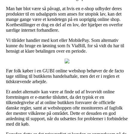
Man bør blot være så påvagt, at hvis en e-shop udbyder deres
produkter til en udsalgspris som anses for utopisk lav, kan det
mange gange være et kendetegn på en uoprigtig online shop.
Kortbestillinger er dog en del af en lov, der hjælper en overfor
uærlige internet forhandlere.
Vi tilråder handler med kort eller MobilePay. Som alternativ
kunne du bruge en løsning som fx ViaBill, for så vidt du har til
hensigt at klare betalingen over en periode.
Før folk køber i en GUBI online webshop behøver de de facto
tage stilling til butikkens handelsaftale, men det er i reglen et
tidskrævende arbejde.
Et andet alternativ kan være at finde ud af hvorvidt online
forretningen er e-mærke tilsluttet, da det typisk er en
tilkendegivelse af at online butikken forsvarer de officielle
danske regler, samt at webshoppen ofte monitoreres af fagfolk
der mestrer vilkårene på området. Dette er desuden en god
anledning til support, når du udsættes for problemer i forbindelse
med dit køb.