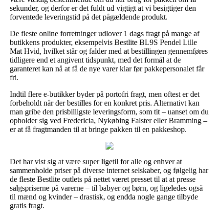
sekunder, og derfor er det fuldt ud vigtigt at vi besigtiger den
forventede leveringstid på det pågældende produkt.
De fleste online forretninger udlover 1 dags fragt på mange af
butikkens produkter, eksempelvis Bestlite BL9S Pendel Lille
Mat Hvid, hvilket står og falder med at bestillingen gennemføres
tidligere end et angivent tidspunkt, med det formål at de
garanteret kan nå at få de nye varer klar før pakkepersonalet får
fri.
Indtil flere e-butikker byder på portofri fragt, men oftest er det
forbeholdt når der bestilles for en konkret pris. Alternativt kan
man gribe den prisbilligste leveringsform, som tit – uanset om du
opholder sig ved Fredericia, Nykøbing Falster eller Bramming –
er at få fragtmanden til at bringe pakken til en pakkeshop.
Det har vist sig at være super ligetil for alle og enhver at
sammenholde priser på diverse internet selskaber, og følgelig har
de fleste Bestlite outlets på nettet været presset til at at presse
salgspriserne på varerne – til babyer og børn, og ligeledes også
til mænd og kvinder – drastisk, og endda nogle gange tilbyde
gratis fragt.