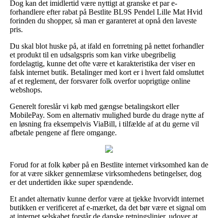
Dog kan det imidlertid være nyttigt at granske et par e-
forhandlere efter rabat på Bestlite BL9S Pendel Lille Mat Hvid
forinden du shopper, så man er garanteret at opnå den laveste
pris.
Du skal blot huske på, at ifald en forretning på nettet forhandler
et produkt til en udsalgspris som kan virke ubegribelig
fordelagtig, kunne det ofte være et karakteristika der viser en
falsk internet butik. Betalinger med kort er i hvert fald omsluttet
af et reglement, der forsvarer folk overfor uoprigtige online
webshops.
Generelt foreslår vi køb med gængse betalingskort eller
MobilePay. Som en alternativ mulighed burde du drage nytte af
en løsning fra eksempelvis ViaBill, i tilfælde af at du gerne vil
afbetale pengene af flere omgange.
Forud for at folk køber på en Bestlite internet virksomhed kan de
for at være sikker gennemlæse virksomhedens betingelser, dog
er det undertiden ikke super spændende.
Et andet alternativ kunne derfor være at tjekke hvorvidt internet
butikken er verificeret af e-mærket, da det bør være et signal om
at internet selskabet forstår de danske retningslinjer, udover at