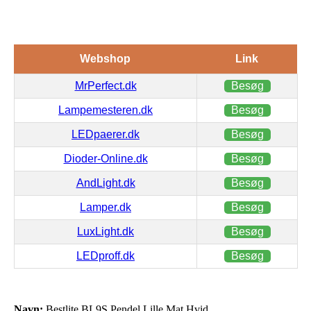
Webshop
Link
MrPerfect.dk
Besøg
Lampemesteren.dk
Besøg
LEDpaerer.dk
Besøg
Dioder-Online.dk
Besøg
AndLight.dk
Besøg
Lamper.dk
Besøg
LuxLight.dk
Besøg
LEDproff.dk
Besøg
Navn:
Bestlite BL9S Pendel Lille Mat Hvid