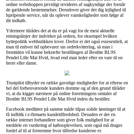
online webshoppen jævnligt revideres af sagkyndige der forstår
de gældende bestemmelser. Derudover giver det dig lejlighed til
hjælpende service, når du oplever vanskeligheder som følge af
dit indkøb.
Ydermere tilrådes det at du er på vagt for de mest aktuelle
retningslinjer der indvirker på ordren, for eksempel hvilken
byttepolitik webbutikken lover. Derfor er det også essesentielt, at
man til enhver tid opbevarer sin ordrekvittering, så man i
fremtiden vil kunne bekræfte bestillingen af Bestlite BL9S
Pendel Lille Mat Hvid, hvad end man leder efter en vare til en
herre eller dame.
Trustpilot tilbyder en række gavnlige muligheder for at efterse en
hel del forhenværende kunders domme og af den grund tilråder
vi, at du kigger nærmere på online forretningens omtaler af
Bestlite BL9S Pendel Lille Mat Hvid inden du bestiller.
Facebook medfører på samme måde tilpas solide løsninger til at
få indblik i e-firmaets kundetilfredshed. Desuden er der en
række internet forhandlere som giver folk mulighed for at
meddele en vurdering af købsoplevelsen, som også må drages
fordel af til at fornemme hvor tilfredse kunderne er.