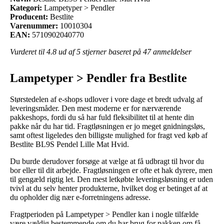
Kategori:
Lampetyper > Pendler
Producent:
Bestlite
Varenummer:
10010304
EAN:
5710902040770
Vurderet til
4.8
ud af 5 stjerner baseret på
47
anmeldelser
Lampetyper > Pendler fra Bestlite
Størstedelen af e-shops udlover i vore dage et bredt udvalg af
leveringsmåder. Den mest moderne er for nærværende
pakkeshops, fordi du så har fuld fleksibilitet til at hente din
pakke når du har tid. Fragtløsningen er jo meget gnidningsløs,
samt oftest ligeledes den billigste mulighed for fragt ved køb af
Bestlite BL9S Pendel Lille Mat Hvid.
Du burde derudover forsøge at vælge at få udbragt til hvor du
bor eller til dit arbejde. Fragtløsningen er ofte et hak dyrere, men
til gengæld rigtig let. Den mest letkøbte leveringsløsning er uden
tvivl at du selv henter produkterne, hvilket dog er betinget af at
du opholder dig nær e-forretningens adresse.
Fragtperioden på Lampetyper > Pendler kan i nogle tilfælde
være vældig bestemmende om du har brug for pakken om få