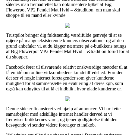
således man fremadrettet kan dokumentere købet af Big
Flowerpot VP2 Pendel Mat Hvid – &tradition, om man skal
shoppe til en mand eller kvinde.
Trustpilot bringer dig fuldstændig værdifulde genveje til at se
nøjere på mange eksisterende kunders observationer og af den
grund anbefaler vi, at du kigger nærmere på e-butikkens ratings
af Big Flowerpot VP2 Pendel Mat Hvid – &tradition forud for at
du shopper.
Facebook fører til tilsvarende relativt ønskværdige metoder til at
få en idé om online virksomhedens kundetilfredshed. Foruden
det ser vi nogle internet foretagender som giver kunderne
mulighed for at sammensætte en evaluering af deres køb, som
også kan udnyttes til at få et indblik i hvor glade kunderne er.
Denne side er finansieret ved hjælp af annoncer. Vi har tætte
samarbejder med adskillige internet handler derved at vi
fremviser butikkernes varer, og tjener godtgørelse ifald den
besøgende vi sender videre foretager et indkøb.