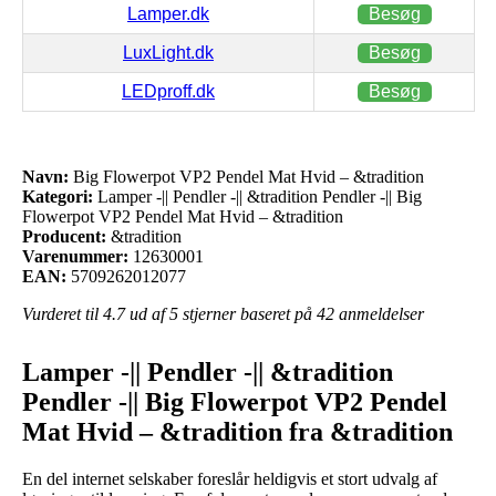
Lamper.dk
Besøg
LuxLight.dk
Besøg
LEDproff.dk
Besøg
Navn:
Big Flowerpot VP2 Pendel Mat Hvid – &tradition
Kategori:
Lamper -|| Pendler -|| &tradition Pendler -|| Big
Flowerpot VP2 Pendel Mat Hvid – &tradition
Producent:
&tradition
Varenummer:
12630001
EAN:
5709262012077
Vurderet til
4.7
ud af 5 stjerner baseret på
42
anmeldelser
Lamper -|| Pendler -|| &tradition
Pendler -|| Big Flowerpot VP2 Pendel
Mat Hvid – &tradition fra &tradition
En del internet selskaber foreslår heldigvis et stort udvalg af