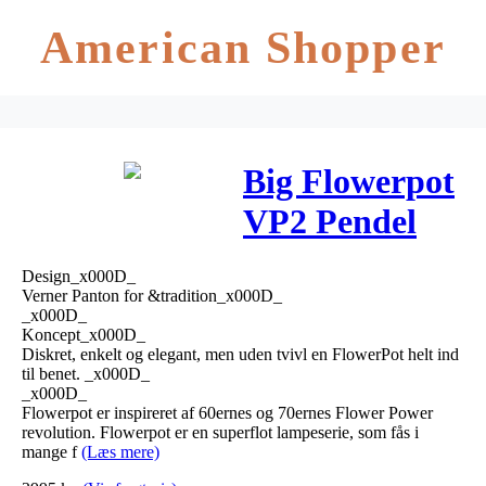
American Shopper
Big Flowerpot
VP2 Pendel
Mat Hvid –
Design_x000D_
&tradition
Verner Panton for &tradition_x000D_
_x000D_
Koncept_x000D_
Diskret, enkelt og elegant, men uden tvivl en FlowerPot helt ind
til benet. _x000D_
_x000D_
Flowerpot er inspireret af 60ernes og 70ernes Flower Power
revolution. Flowerpot er en superflot lampeserie, som fås i
mange f
(Læs mere)