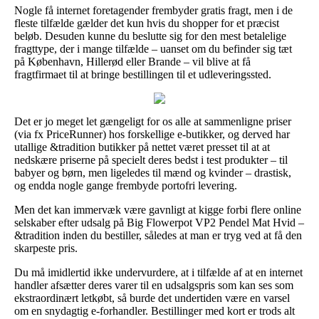
Nogle få internet foretagender frembyder gratis fragt, men i de
fleste tilfælde gælder det kun hvis du shopper for et præcist
beløb. Desuden kunne du beslutte sig for den mest betalelige
fragttype, der i mange tilfælde – uanset om du befinder sig tæt
på København, Hillerød eller Brande – vil blive at få
fragtfirmaet til at bringe bestillingen til et udleveringssted.
Det er jo meget let gængeligt for os alle at sammenligne priser
(via fx PriceRunner) hos forskellige e-butikker, og derved har
utallige &tradition butikker på nettet været presset til at at
nedskære priserne på specielt deres bedst i test produkter – til
babyer og børn, men ligeledes til mænd og kvinder – drastisk,
og endda nogle gange frembyde portofri levering.
Men det kan immervæk være gavnligt at kigge forbi flere online
selskaber efter udsalg på Big Flowerpot VP2 Pendel Mat Hvid –
&tradition inden du bestiller, således at man er tryg ved at få den
skarpeste pris.
Du må imidlertid ikke undervurdere, at i tilfælde af at en internet
handler afsætter deres varer til en udsalgspris som kan ses som
ekstraordinært letkøbt, så burde det undertiden være en varsel
om en snydagtig e-forhandler. Bestillinger med kort er trods alt