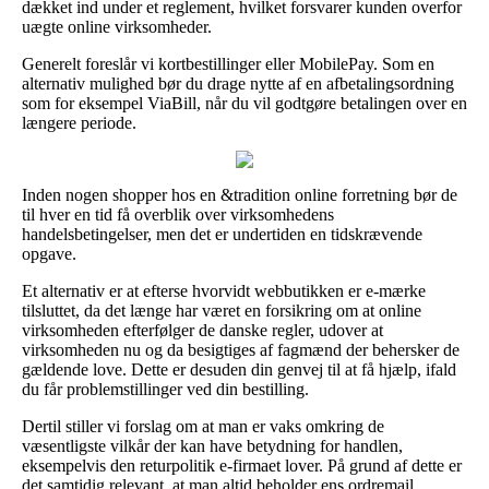
dækket ind under et reglement, hvilket forsvarer kunden overfor
uægte online virksomheder.
Generelt foreslår vi kortbestillinger eller MobilePay. Som en
alternativ mulighed bør du drage nytte af en afbetalingsordning
som for eksempel ViaBill, når du vil godtgøre betalingen over en
længere periode.
Inden nogen shopper hos en &tradition online forretning bør de
til hver en tid få overblik over virksomhedens
handelsbetingelser, men det er undertiden en tidskrævende
opgave.
Et alternativ er at efterse hvorvidt webbutikken er e-mærke
tilsluttet, da det længe har været en forsikring om at online
virksomheden efterfølger de danske regler, udover at
virksomheden nu og da besigtiges af fagmænd der behersker de
gældende love. Dette er desuden din genvej til at få hjælp, ifald
du får problemstillinger ved din bestilling.
Dertil stiller vi forslag om at man er vaks omkring de
væsentligste vilkår der kan have betydning for handlen,
eksempelvis den returpolitik e-firmaet lover. På grund af dette er
det samtidig relevant, at man altid beholder ens ordremail,