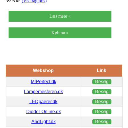
3995
kr.
(Vis fragtpris)
Læs mere »
Køb nu »
Webshop
Link
MrPerfect.dk
Besøg
Lampemesteren.dk
Besøg
LEDpaerer.dk
Besøg
Dioder-Online.dk
Besøg
AndLight.dk
Besøg