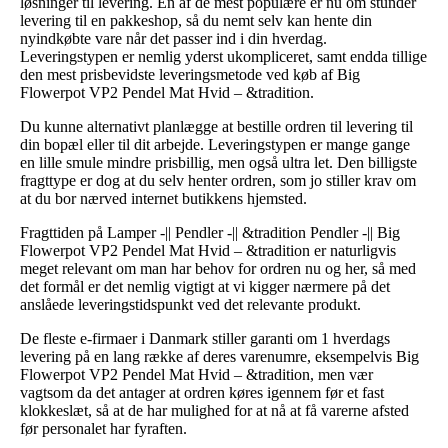
løsninger til levering. En af de mest populære er nu om stunder
levering til en pakkeshop, så du nemt selv kan hente din
nyindkøbte vare når det passer ind i din hverdag.
Leveringstypen er nemlig yderst ukompliceret, samt endda tillige
den mest prisbevidste leveringsmetode ved køb af Big
Flowerpot VP2 Pendel Mat Hvid – &tradition.
Du kunne alternativt planlægge at bestille ordren til levering til
din bopæl eller til dit arbejde. Leveringstypen er mange gange
en lille smule mindre prisbillig, men også ultra let. Den billigste
fragttype er dog at du selv henter ordren, som jo stiller krav om
at du bor nærved internet butikkens hjemsted.
Fragttiden på Lamper -|| Pendler -|| &tradition Pendler -|| Big
Flowerpot VP2 Pendel Mat Hvid – &tradition er naturligvis
meget relevant om man har behov for ordren nu og her, så med
det formål er det nemlig vigtigt at vi kigger nærmere på det
anslåede leveringstidspunkt ved det relevante produkt.
De fleste e-firmaer i Danmark stiller garanti om 1 hverdags
levering på en lang række af deres varenumre, eksempelvis Big
Flowerpot VP2 Pendel Mat Hvid – &tradition, men vær
vagtsom da det antager at ordren køres igennem før et fast
klokkeslæt, så at de har mulighed for at nå at få varerne afsted
før personalet har fyraften.