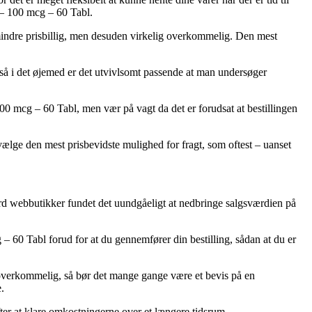
 – 100 mcg – 60 Tabl.
e mindre prisbillig, men desuden virkelig overkommelig. Den mest
 så i det øjemed er det utvivlsomt passende at man undersøger
00 mcg – 60 Tabl, men vær på vagt da det er forudsat at bestillingen
udvælge den mest prisbevidste mulighed for fragt, som oftest – uanset
ord webbutikker fundet det uundgåeligt at nedbringe salgsværdien på
– 60 Tabl forud for at du gennemfører din bestilling, sådan at du er
g overkommelig, så bør det mange gange være et bevis på en
.
fter at klare omkostningerne over et længere tidsrum.