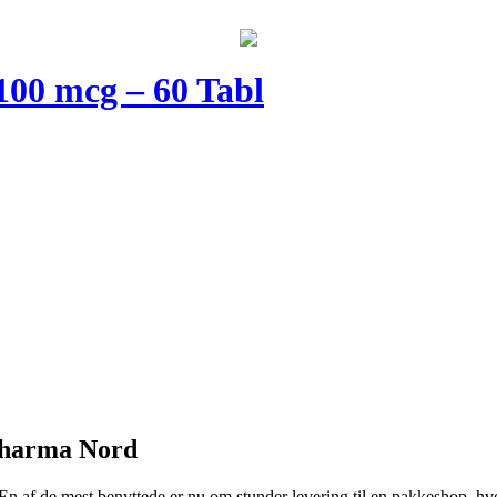
00 mcg – 60 Tabl
 Pharma Nord
 af de mest benyttede er nu om stunder levering til en pakkeshop, hvor d