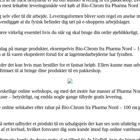
den mest letkøbte leveringsmåde ved køb af Bio-Chrom fra Pharma Nord
g selv eller til dit arbejde. Leveringsformen bliver som regel en anels
vendiggør at du fysisk befinder dig tæt på e-shoppens arbejdslager.
virkelig essentiel hvis du står og skal bruge din ordre øjeblikkeligt,
 hverdag på mange produkter, eksempelvis Bio-Chrom fra Pharma Nord – 1
nå at få varen ekspederet forud for at lagermedarbejderne har fyraften.
gælder det kun hvis man bestiller for et fastsat beløb. Ellers kunne man 
firmaet til at bringe dine produkter til en pakkeshop.
 forskellige online webshops, og med det motiv har masser af Pharma N
oksne – betydeligt, og endda nogle gange tilbyde gratis levering.
e online selskaber efter rabat på Bio-Chrom fra Pharma Nord – 100 mcg 
 nettet udbyder et produkt til en udsalgspris der kan ses som ufatteli
 af et lovbud, hvilket forsvarer dig som kunde imod fup online varehuse
rnativ burde du drage nytte af et tilbud fra fx ViaBill, hvis du higer e