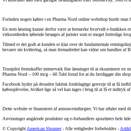
Forinden nogen køber i en Pharma Nord online webshop burde man helt
En nem løsning kunne derfor være at bemærke hvorvidt e-butikken er
virksomheden løbende besøges af jurister som er meget fortrolige lovgi
Tilmed er det godt at kunden er klar over de fundamentale retningslinj
bevarer sin kvittering, så man fremadrettet kan vidne om handlen af 
Trustpilot fremskaffer immervæk fine løsninger til at eksaminere en s
Pharma Nord – 100 mcg – 60 Tabl forud for at du færdiggør din shop
Facebook byder på desuden faktisk fordelagtige genveje til at få indbl
købsoplevelse, hvilket lige så vel kan tages i brug til at få et indtryk 
Dette website er finansieret af annonceindtægter. Vi har aftaler med d
Anvisninger angående produkter og e-forhandlere ajourføres hele tiden, 
© Copyright
American Shopper
- Alle rettigheder forbeholdes -
Artikl