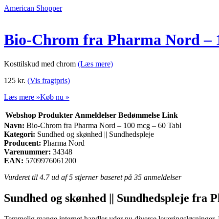
American Shopper
Bio-Chrom fra Pharma Nord – 1
Kosttilskud med chrom
(Læs mere)
125
kr.
(Vis fragtpris)
Læs mere »
Køb nu »
Webshop
Produkter
Anmeldelser
Bedømmelse
Link
Navn:
Bio-Chrom fra Pharma Nord – 100 mcg – 60 Tabl
Kategori:
Sundhed og skønhed || Sundhedspleje
Producent:
Pharma Nord
Varenummer:
34348
EAN:
5709976061200
Vurderet til
4.7
ud af 5 stjerner baseret på
35
anmeldelser
Sundhed og skønhed || Sundhedspleje fra
Temmelig mange internet handler yder nu diverse leveringsløsninger. En