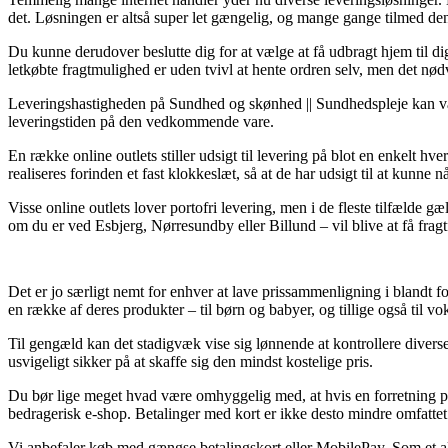
det. Løsningen er altså super let gængelig, og mange gange tilmed 
Du kunne derudover beslutte dig for at vælge at få udbragt hjem til di
letkøbte fragtmulighed er uden tvivl at hente ordren selv, men det nød
Leveringshastigheden på Sundhed og skønhed || Sundhedspleje kan være 
leveringstiden på den vedkommende vare.
En række online outlets stiller udsigt til levering på blot en enkelt
realiseres forinden et fast klokkeslæt, så at de har udsigt til at kunne 
Visse online outlets lover portofri levering, men i de fleste tilfælde 
om du er ved Esbjerg, Nørresundby eller Billund – vil blive at få fragt
Det er jo særligt nemt for enhver at lave prissammenligning i blandt
en række af deres produkter – til børn og babyer, og tillige også til v
Til gengæld kan det stadigvæk vise sig lønnende at kontrollere divers
usvigeligt sikker på at skaffe sig den mindst kostelige pris.
Du bør lige meget hvad være omhyggelig med, at hvis en forretning på
bedragerisk e-shop. Betalinger med kort er ikke desto mindre omfattet
Vi anbefaler køb med gængse betalingskort eller MobilePay. Som et alte