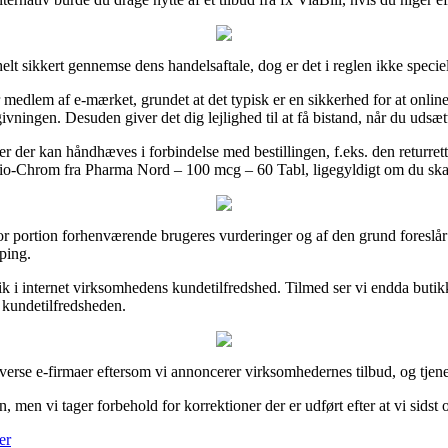
 sikkert gennemse dens handelsaftale, dog er det i reglen ikke specie
 medlem af e-mærket, grundet at det typisk er en sikkerhed for at o
vningen. Desuden giver det dig lejlighed til at få bistand, når du udsætt
er der kan håndhæves i forbindelse med bestillingen, f.eks. den returrett
Bio-Chrom fra Pharma Nord – 100 mcg – 60 Tabl, ligegyldigt om du skal 
tor portion forhenværende brugeres vurderinger og af den grund foreslå
ping.
ik i internet virksomhedens kundetilfredshed. Tilmed ser vi endda butikk
af kundetilfredsheden.
iverse e-firmaer eftersom vi annoncerer virksomhedernes tilbud, og tjene
men vi tager forbehold for korrektioner der er udført efter at vi sidst 
er