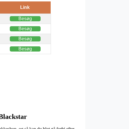
Link
Besøg
Besøg
Besøg
Besøg
Blackstar
pakkeshop, og så kan du blot gå forbi efter