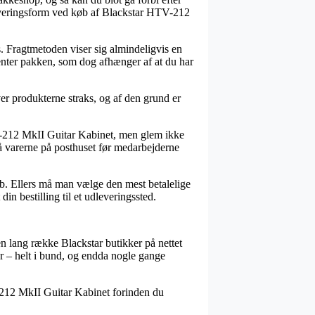
 leveringsform ved køb af Blackstar HTV-212
ds. Fragtmetoden viser sig almindeligvis en
henter pakken, som dog afhænger af at du har
r produkterne straks, og af den grund er
TV-212 MkII Guitar Kabinet, men glem ikke
 få varerne på posthuset før medarbejderne
b. Ellers må man vælge den mest betalelige
in bestilling til et udleveringssted.
 en lang række Blackstar butikker på nettet
er – helt i bund, og endda nogle gange
V-212 MkII Guitar Kabinet forinden du