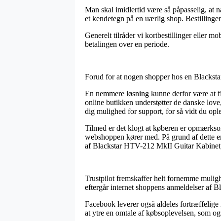
Man skal imidlertid være så påpasselig, at n
et kendetegn på en uærlig shop. Bestillinger 
Generelt tilråder vi kortbestillinger eller mo
betalingen over en periode.
Forud for at nogen shopper hos en Blacksta
En nemmere løsning kunne derfor være at fin
online butikken understøtter de danske love
dig mulighed for support, for så vidt du op
Tilmed er det klogt at køberen er opmærksom 
webshoppen kører med. På grund af dette er 
af Blackstar HTV-212 MkII Guitar Kabinet, l
Trustpilot fremskaffer helt fornemme mulighe
eftergår internet shoppens anmeldelser af 
Facebook leverer også aldeles fortræffelige 
at ytre en omtale af købsoplevelsen, som og