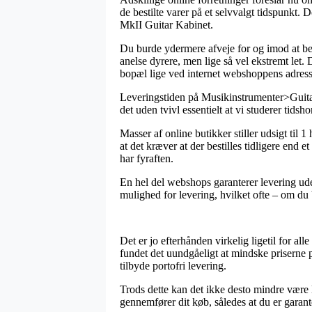
de bestilte varer på et selvvalgt tidspunkt
MkII Guitar Kabinet.
Du burde ydermere afveje for og imod at besti
anelse dyrere, men lige så vel ekstremt let
bopæl lige ved internet webshoppens adress
Leveringstiden på Musikinstrumenter>Guitar
det uden tvivl essentielt at vi studerer tidsh
Masser af online butikker stiller udsigt t
at det kræver at der bestilles tidligere end 
har fyraften.
En hel del webshops garanterer levering ud
mulighed for levering, hvilket ofte – om du b
Det er jo efterhånden virkelig ligetil for al
fundet det uundgåeligt at mindske priserne p
tilbyde portofri levering.
Trods dette kan det ikke desto mindre være 
gennemfører dit køb, således at du er garant