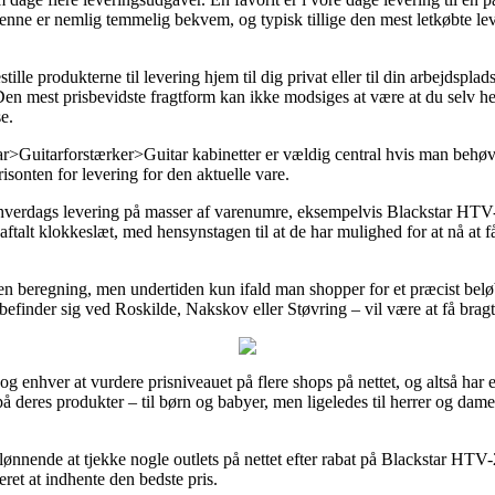
. Denne er nemlig temmelig bekvem, og typisk tillige den mest letkøbte
lle produkterne til levering hjem til dig privat eller til din arbejdspla
. Den mest prisbevidste fragtform kan ikke modsiges at være at du selv 
e.
>Guitarforstærker>Guitar kabinetter er vældig central hvis man behøve
orisonten for levering for den aktuelle vare.
il 1 hverdags levering på masser af varenumre, eksempelvis Blackstar H
et aftalt klokkeslæt, med hensynstagen til at de har mulighed for at nå at
en beregning, men undertiden kun ifald man shopper for et præcist belø
efinder sig ved Roskilde, Nakskov eller Støvring – vil være at få bragt d
le og enhver at vurdere prisniveauet på flere shops på nettet, og altså har
å deres produkter – til børn og babyer, men ligeledes til herrer og dam
lønnende at tjekke nogle outlets på nettet efter rabat på Blackstar HT
eret at indhente den bedste pris.