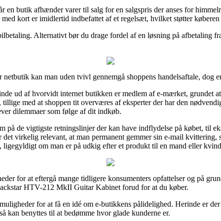
år en butik afhænder varer til salg for en salgspris der anses for himme
med kort er imidlertid indbefattet af et regelsæt, hvilket støtter købere
bilbetaling. Alternativt bør du drage fordel af en løsning på afbetaling fr
r netbutik kan man uden tvivl gennemgå shoppens handelsaftale, dog er
de ud af hvorvidt internet butikken er medlem af e-mærket, grundet at 
, tillige med at shoppen tit overværes af eksperter der har den nødven
lever dilemmaer som følge af dit indkøb.
på de vigtigste retningslinjer der kan have indflydelse på købet, til ek
det virkelig relevant, at man permanent gemmer sin e-mail kvittering, 
igegyldigt om man er på udkig efter et produkt til en mand eller kvind
der for at eftergå mange tidligere konsumenters opfattelser og på grund 
Blackstar HTV-212 MkII Guitar Kabinet forud for at du køber.
muligheder for at få en idé om e-butikkens pålidelighed. Herinde er der 
så kan benyttes til at bedømme hvor glade kunderne er.