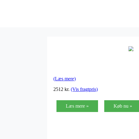
(Læs mere)
2512
kr.
(Vis fragtpris)
Læs mere »
Køb nu »