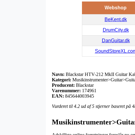
Webshop
BeKent.dk
DrumCity.dk
DanGuitar.dk
SoundStoreXL.co
Navn:
Blackstar HTV-212 MkII Guitar Ka
Kategori:
Musikinstrumenter>Guitar>Guitar
Producent:
Blackstar
Varenummer:
174961
EAN:
845644003945
Vurderet til
4.2
ud af 5 stjerner baseret på
4
Musikinstrumenter>Guitar
Adskillige online forretninger foreslår nu o