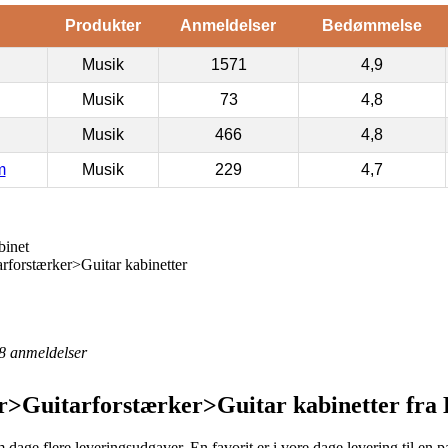
Produkter
Anmeldelser
Bedømmelse
Musik
1571
4,9
Musik
73
4,8
Musik
466
4,8
m
Musik
229
4,7
binet
forstærker>Guitar kabinetter
8
anmeldelser
>Guitarforstærker>Guitar kabinetter fra 
m dage flere leveringsudgaver. En favorit er i vore dage levering til en 