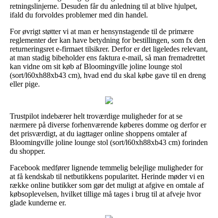
retningslinjerne. Desuden får du anledning til at blive hjulpet,
ifald du forvoldes problemer med din handel.
For øvrigt støtter vi at man er hensynstagende til de primære
reglementer der kan have betydning for bestillingen, som fx den
returneringsret e-firmaet tilsikrer. Derfor er det ligeledes relevant,
at man stadig bibeholder ens faktura e-mail, så man fremadrettet
kan vidne om sit køb af Bloomingville joline lounge stol
(sort/l60xh88xb43 cm), hvad end du skal købe gave til en dreng
eller pige.
Trustpilot indebærer helt troværdige muligheder for at se
nærmere på diverse forhenværende køberes domme og derfor er
det prisværdigt, at du iagttager online shoppens omtaler af
Bloomingville joline lounge stol (sort/l60xh88xb43 cm) forinden
du shopper.
Facebook medfører lignende temmelig belejlige muligheder for
at få kendskab til netbutikkens popularitet. Herinde møder vi en
række online butikker som gør det muligt at afgive en omtale af
købsoplevelsen, hvilket tillige må tages i brug til at afveje hvor
glade kunderne er.