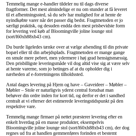
Temmelig mange e-handler tildeler nu til dags diverse
fragtformer. Det mest almindelige er nu om stunder at få leveret
til et afhentningssted, så du selv har mulighed for at hente de
nyindkøbte varer når det passer dig bedst. Fragtmetoden er jo
særligt praktisk, og desuden endda den mest prisbevidste form
for levering ved køb af Bloomingville joline lounge stol
(sort/l60xh88xb43 cm).
Du burde ligeledes tænke over at vælge afsending til din private
bopæl eller til din arbejdsplads. Fragtmetoden er mange gange
en smule mere pebret, men ydermere i høj grad hensigtsmæssig.
Den prisbilligste leveringsmåde vil dog altid vise sig at være selv
at hente varerne, som jo betinges af at du opholder dig i
nærheden af e-forretningens tilholdssted.
Antal dages levering på Hjem og have – Gaveideer – Møbler –
Møbler – Stole er naturligvis yderst central forudsat man
behøver din ordre inden for kort tid, og derfor er det i sandhed
centralt at vi efterser det estimerede leveringstidspunkt på den
respektive vare.
Temmelig mange firmaer på nettet præsterer levering efter en
enkelt hverdag på en masse produkter, eksempelvis
Bloomingville joline lounge stol (sort/l60xh88xb43 cm), der dog
regnes ud fra at handlen gemmenføres forinden et bestemt