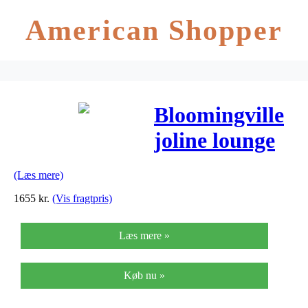
American Shopper
Bloomingville
joline lounge
stol
(Læs mere)
(sort/l60xh88xb
1655
kr.
(Vis fragtpris)
cm)
Læs mere »
Køb nu »