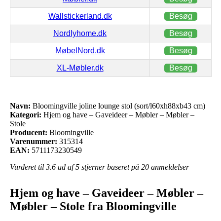
Wallstickerland.dk
Besøg
Nordlyhome.dk
Besøg
MøbelNord.dk
Besøg
XL-Møbler.dk
Besøg
Navn:
Bloomingville joline lounge stol (sort/l60xh88xb43 cm)
Kategori:
Hjem og have – Gaveideer – Møbler – Møbler –
Stole
Producent:
Bloomingville
Varenummer:
315314
EAN:
5711173230549
Vurderet til
3.6
ud af 5 stjerner baseret på
20
anmeldelser
Hjem og have – Gaveideer – Møbler –
Møbler – Stole fra Bloomingville