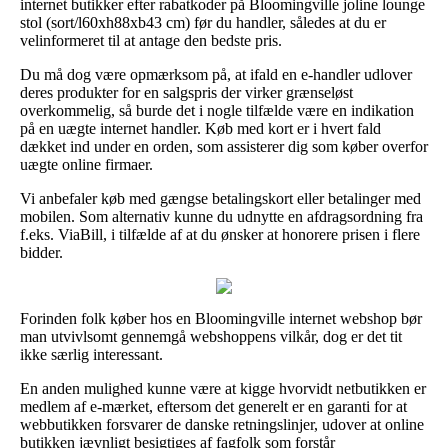
internet butikker efter rabatkoder på Bloomingville joline lounge
stol (sort/l60xh88xb43 cm) før du handler, således at du er
velinformeret til at antage den bedste pris.
Du må dog være opmærksom på, at ifald en e-handler udlover
deres produkter for en salgspris der virker grænseløst
overkommelig, så burde det i nogle tilfælde være en indikation
på en uægte internet handler. Køb med kort er i hvert fald
dækket ind under en orden, som assisterer dig som køber overfor
uægte online firmaer.
Vi anbefaler køb med gængse betalingskort eller betalinger med
mobilen. Som alternativ kunne du udnytte en afdragsordning fra
f.eks. ViaBill, i tilfælde af at du ønsker at honorere prisen i flere
bidder.
Forinden folk køber hos en Bloomingville internet webshop bør
man utvivlsomt gennemgå webshoppens vilkår, dog er det tit
ikke særlig interessant.
En anden mulighed kunne være at kigge hvorvidt netbutikken er
medlem af e-mærket, eftersom det generelt er en garanti for at
webbutikken forsvarer de danske retningslinjer, udover at online
butikken jævnligt besigtiges af fagfolk som forstår