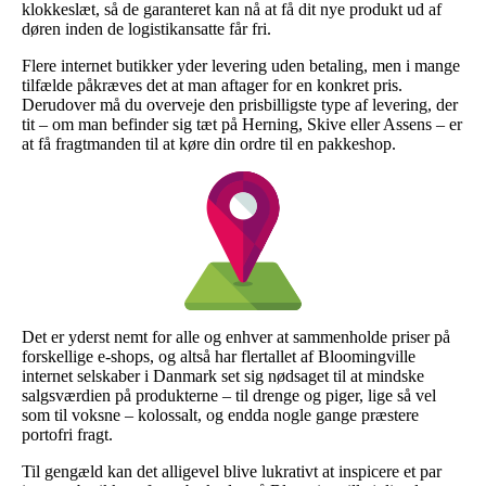
klokkeslæt, så de garanteret kan nå at få dit nye produkt ud af
døren inden de logistikansatte får fri.
Flere internet butikker yder levering uden betaling, men i mange
tilfælde påkræves det at man aftager for en konkret pris.
Derudover må du overveje den prisbilligste type af levering, der
tit – om man befinder sig tæt på Herning, Skive eller Assens – er
at få fragtmanden til at køre din ordre til en pakkeshop.
Det er yderst nemt for alle og enhver at sammenholde priser på
forskellige e-shops, og altså har flertallet af Bloomingville
internet selskaber i Danmark set sig nødsaget til at mindske
salgsværdien på produkterne – til drenge og piger, lige så vel
som til voksne – kolossalt, og endda nogle gange præstere
portofri fragt.
Til gengæld kan det alligevel blive lukrativt at inspicere et par