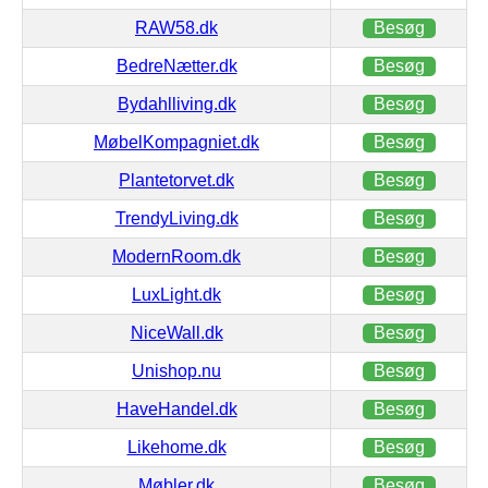
RAW58.dk
Besøg
BedreNætter.dk
Besøg
Bydahlliving.dk
Besøg
MøbelKompagniet.dk
Besøg
Plantetorvet.dk
Besøg
TrendyLiving.dk
Besøg
ModernRoom.dk
Besøg
LuxLight.dk
Besøg
NiceWall.dk
Besøg
Unishop.nu
Besøg
HaveHandel.dk
Besøg
Likehome.dk
Besøg
Møbler.dk
Besøg