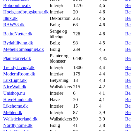
Boboonline.dk
Interiør
1276
4,6
Be
Hoejgaardbrugskunst.dk
Interiør
20
4,6
Be
Illux.dk
Dekoration
235
4,6
Be
RAW58.dk
Bolig
68
4,6
Be
Senge og
BedreNætter.dk
726
4,6
Be
tilbehør
Bydahlliving.dk
Bolig
98
4,5
Be
MøbelKompagniet.dk
Bolig
239
4,5
Be
Planter og
Plantetorvet.dk
6440
4,45
Be
blomster
TrendyLiving.dk
Interiør
1306
4,4
Be
ModernRoom.dk
Interiør
175
4,4
Be
LuxLight.dk
Belysning
18
4,3
Be
NiceWall.dk
Wallstickers
215
4,2
Be
Unishop.nu
Interiør
6
4,1
Be
HaveHandel.dk
Have
20
4,1
Be
Likehome.dk
Interiør
15
4
Be
Møbler.dk
Interiør
87
3,9
Be
Wallstickerland.dk
Wallstickers
59
3,9
Be
Nordlyhome.dk
Bolig
41
3,8
Be