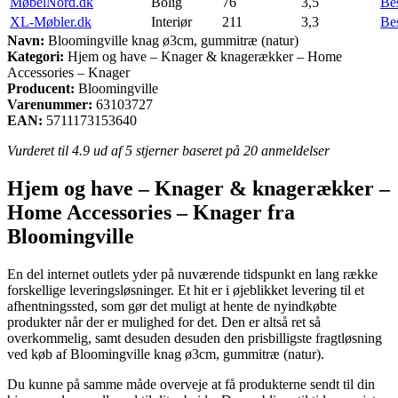
MøbelNord.dk
Bolig
76
3,5
Be
XL-Møbler.dk
Interiør
211
3,3
Be
Navn:
Bloomingville knag ø3cm, gummitræ (natur)
Kategori:
Hjem og have – Knager & knagerækker – Home
Accessories – Knager
Producent:
Bloomingville
Varenummer:
63103727
EAN:
5711173153640
Vurderet til
4.9
ud af 5 stjerner baseret på
20
anmeldelser
Hjem og have – Knager & knagerækker –
Home Accessories – Knager fra
Bloomingville
En del internet outlets yder på nuværende tidspunkt en lang række
forskellige leveringsløsninger. Et hit er i øjeblikket levering til et
afhentningssted, som gør det muligt at hente de nyindkøbte
produkter når der er mulighed for det. Den er altså ret så
overkommelig, samt desuden desuden den prisbilligste fragtløsning
ved køb af Bloomingville knag ø3cm, gummitræ (natur).
Du kunne på samme måde overveje at få produkterne sendt til din