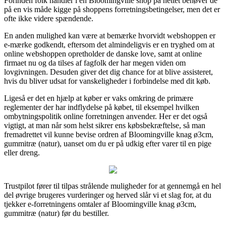
Forinden folk handler i en Bloomingville shop på nettet behøver de
på en vis måde kigge på shoppens forretningsbetingelser, men det er
ofte ikke videre spændende.
En anden mulighed kan være at bemærke hvorvidt webshoppen er
e-mærke godkendt, eftersom det almindeligvis er en tryghed om at
online webshoppen opretholder de danske love, samt at online
firmaet nu og da tilses af fagfolk der har megen viden om
lovgivningen. Desuden giver det dig chance for at blive assisteret,
hvis du bliver udsat for vanskeligheder i forbindelse med dit køb.
Ligeså er det en hjælp at køber er vaks omkring de primære
reglementer der har indflydelse på købet, til eksempel hvilken
ombytningspolitik online forretningen anvender. Her er det også
vigtigt, at man når som helst sikrer ens købsbekræftelse, så man
fremadrettet vil kunne bevise ordren af Bloomingville knag ø3cm,
gummitræ (natur), uanset om du er på udkig efter varer til en pige
eller dreng.
Trustpilot fører til tilpas strålende muligheder for at gennemgå en hel
del øvrige brugeres vurderinger og herved slår vi et slag for, at du
tjekker e-forretningens omtaler af Bloomingville knag ø3cm,
gummitræ (natur) før du bestiller.