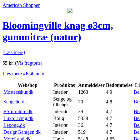
American Shopper
Bloomingville knag ø3cm,
gummitræ (natur)
(Læs mere)
55
kr.
(Vis fragtpris)
Læs mere »
Køb nu »
Webshop
Produkter
Anmeldelser
Bedømmelse
Li
Mostersskur.dk
Interiør
1263
4,9
Be
Senge og
Sengetid.dk
70
4,8
Be
tilbehør
ESfurniture.dk
Interiør
39
4,7
Be
LuxoLiving.dk
Bolig
5338
4,7
Be
Lepong.dk
Interiør
36
4,7
Be
DesignGaragen.dk
Interiør
519
4,7
Be
MoreLand.dk
Have
5148
4,65
Be