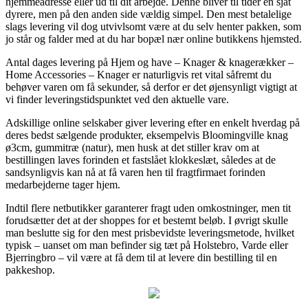
hjemmeadresse eller ud til dit arbejde. Denne bliver til tider en sjat
dyrere, men på den anden side vældig simpel. Den mest betalelige
slags levering vil dog utvivlsomt være at du selv henter pakken, som
jo står og falder med at du har bopæl nær online butikkens hjemsted.
Antal dages levering på Hjem og have – Knager & knagerækker –
Home Accessories – Knager er naturligvis ret vital såfremt du
behøver varen om få sekunder, så derfor er det øjensynligt vigtigt at
vi finder leveringstidspunktet ved den aktuelle vare.
Adskillige online selskaber giver levering efter en enkelt hverdag på
deres bedst sælgende produkter, eksempelvis Bloomingville knag
ø3cm, gummitræ (natur), men husk at det stiller krav om at
bestillingen laves forinden et fastslået klokkeslæt, således at de
sandsynligvis kan nå at få varen hen til fragtfirmaet forinden
medarbejderne tager hjem.
Indtil flere netbutikker garanterer fragt uden omkostninger, men tit
forudsætter det at der shoppes for et bestemt beløb. I øvrigt skulle
man beslutte sig for den mest prisbevidste leveringsmetode, hvilket
typisk – uanset om man befinder sig tæt på Holstebro, Varde eller
Bjerringbro – vil være at få dem til at levere din bestilling til en
pakkeshop.