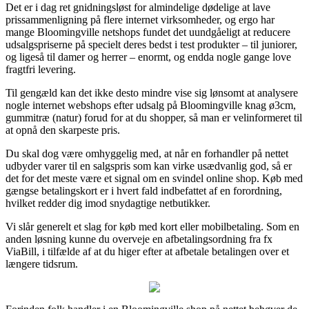
Det er i dag ret gnidningsløst for almindelige dødelige at lave
prissammenligning på flere internet virksomheder, og ergo har
mange Bloomingville netshops fundet det uundgåeligt at reducere
udsalgspriserne på specielt deres bedst i test produkter – til juniorer,
og ligeså til damer og herrer – enormt, og endda nogle gange love
fragtfri levering.
Til gengæld kan det ikke desto mindre vise sig lønsomt at analysere
nogle internet webshops efter udsalg på Bloomingville knag ø3cm,
gummitræ (natur) forud for at du shopper, så man er velinformeret til
at opnå den skarpeste pris.
Du skal dog være omhyggelig med, at når en forhandler på nettet
udbyder varer til en salgspris som kan virke usædvanlig god, så er
det for det meste være et signal om en svindel online shop. Køb med
gængse betalingskort er i hvert fald indbefattet af en forordning,
hvilket redder dig imod snydagtige netbutikker.
Vi slår generelt et slag for køb med kort eller mobilbetaling. Som en
anden løsning kunne du overveje en afbetalingsordning fra fx
ViaBill, i tilfælde af at du higer efter at afbetale betalingen over et
længere tidsrum.