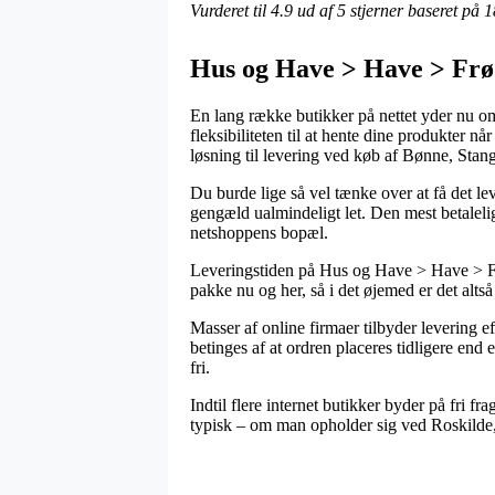
Vurderet til
4.9
ud af 5 stjerner baseret på
1
Hus og Have > Have > Frø 
En lang række butikker på nettet yder nu om
fleksibiliteten til at hente dine produkter 
løsning til levering ved køb af Bønne, Stan
Du burde lige så vel tænke over at få det lev
gengæld ualmindeligt let. Den mest betalelig
netshoppens bopæl.
Leveringstiden på Hus og Have > Have > Frø
pakke nu og her, så i det øjemed er det altså
Masser af online firmaer tilbyder levering 
betinges af at ordren placeres tidligere end 
fri.
Indtil flere internet butikker byder på fri 
typisk – om man opholder sig ved Roskilde, S