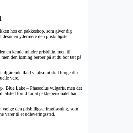
1
pakken hos en pakkeshop, som giver dig
mt desuden ydermere den prisbilligste
iden en kende mindre prisbillig, men til
, men den løsning beroer på at du bor tæt på
afgørende ifald vi absolut skal bruge din
uelle vare.
ng-, Blue Lake – Phaseolus vulgaris, men det
ndt afsted forud for at pakkepersonalet har
n vælge den prisbilligste fragtløsning, som
e varer til et udleveringssted.