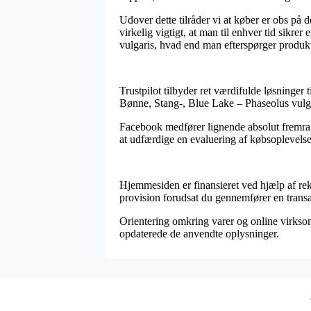
Udover dette tilråder vi at køber er obs på 
virkelig vigtigt, at man til enhver tid sikr
vulgaris, hvad end man efterspørger produkte
Trustpilot tilbyder ret værdifulde løsninger 
Bønne, Stang-, Blue Lake – Phaseolus vulgar
Facebook medfører lignende absolut fremrage
at udfærdige en evaluering af købsoplevelsen
Hjemmesiden er finansieret ved hjælp af rek
provision forudsat du gennemfører en transa
Orientering omkring varer og online virksomh
opdaterede de anvendte oplysninger.