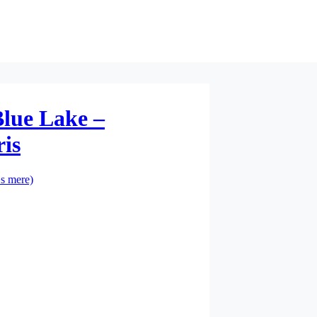
Blue Lake –
ris
s mere)