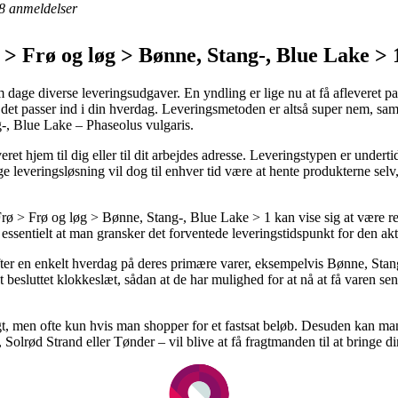
8
anmeldelser
> Frø og løg > Bønne, Stang-, Blue Lake > 
 dage diverse leveringsudgaver. En yndling er lige nu at få afleveret 
når det passer ind i din hverdag. Leveringsmetoden er altså super nem, sa
g-, Blue Lake – Phaseolus vulgaris.
eret hjem til dig eller til dit arbejdes adresse. Leveringstypen er undert
e leveringsløsning vil dog til enhver tid være at hente produkterne selv
 > Frø og løg > Bønne, Stang-, Blue Lake > 1 kan vise sig at være ret 
 essentielt at man gransker det forventede leveringstidspunkt for den akt
efter en enkelt hverdag på deres primære varer, eksempelvis Bønne, Sta
et besluttet klokkeslæt, sådan at de har mulighed for at nå at få varen se
fragt, men ofte kun hvis man shopper for et fastsat beløb. Desuden kan ma
olrød Strand eller Tønder – vil blive at få fragtmanden til at bringe din