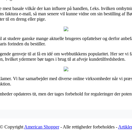
de mest basale vilkår der kan influere på handlen, f.eks. hvilken ombytni
er ens faktura e-mail, så man senere vil kunne vidne om sin bestilling af
r til en dreng eller pige.
til at studere ganske mange aktuelle brugeres opfattelser og derfor anbefa
is forinden du bestiller.
nde genveje til at få en idé om webbutikkens popularitet. Her ser vi f
, hvilket ydermere bør tages i brug til at afveje kundetilfredsheden.
lamer. Vi har samarbejder med diverse online virksomheder når vi præse
ktion.
eder opdateres tit, men der tages forbehold for reguleringer der potenti
© Copyright
American Shopper
- Alle rettigheder forbeholdes -
Artikle