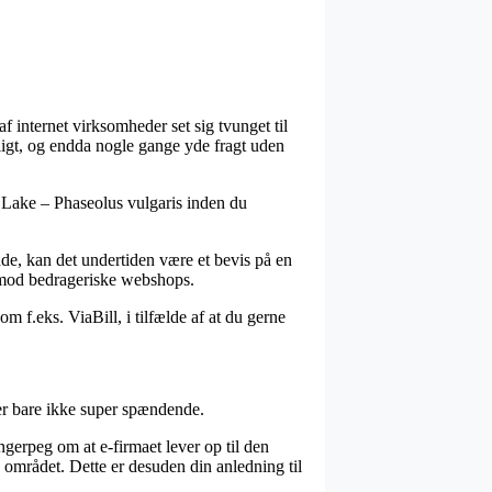
af internet virksomheder set sig tvunget til
ligt, og endda nogle gange yde fragt uden
e Lake – Phaseolus vulgaris inden du
ende, kan det undertiden være et bevis på en
 imod bedrageriske webshops.
m f.eks. ViaBill, i tilfælde af at du gerne
 er bare ikke super spændende.
gerpeg om at e-firmaet lever op til den
å området. Dette er desuden din anledning til