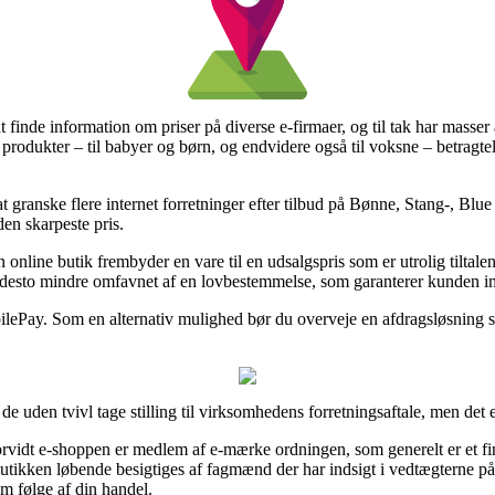
at finde information om priser på diverse e-firmaer, og til tak har masser 
produkter – til babyer og børn, og endvidere også til voksne – betragte
t granske flere internet forretninger efter tilbud på Bønne, Stang-, Blu
 den skarpeste pris.
en online butik frembyder en vare til en udsalgspris som er utrolig tiltal
ke desto mindre omfavnet af en lovbestemmelse, som garanterer kunden
bilePay. Som en alternativ mulighed bør du overveje en afdragsløsning so
de uden tvivl tage stilling til virksomhedens forretningsaftale, men det
orvidt e-shoppen er medlem af e-mærke ordningen, som generelt er et fin
 butikken løbende besigtiges af fagmænd der har indsigt i vedtægterne p
m følge af din handel.