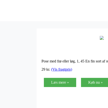
Pose med frø eller løg, 1, 45 En fin sort af
29
kr.
(Vis fragtpris)
Læs mere »
Køb nu »