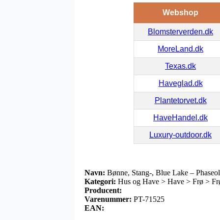
Webshop
Blomsterverden.dk
MoreLand.dk
Texas.dk
Haveglad.dk
Plantetorvet.dk
HaveHandel.dk
Luxury-outdoor.dk
Navn:
Bønne, Stang-, Blue Lake – Phaseol
Kategori:
Hus og Have > Have > Frø > Frø
Producent:
Varenummer:
PT-71525
EAN: