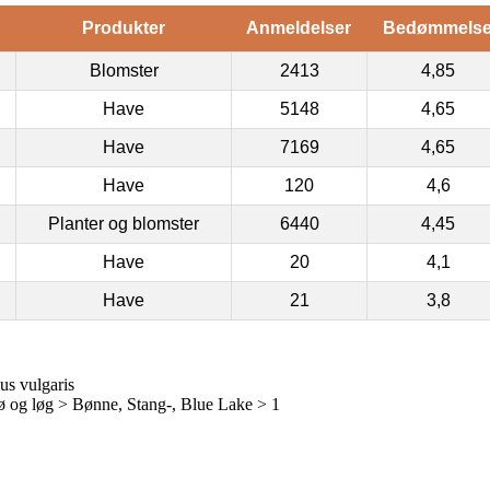
Produkter
Anmeldelser
Bedømmels
Blomster
2413
4,85
Have
5148
4,65
Have
7169
4,65
Have
120
4,6
Planter og blomster
6440
4,45
Have
20
4,1
Have
21
3,8
us vulgaris
 og løg > Bønne, Stang-, Blue Lake > 1