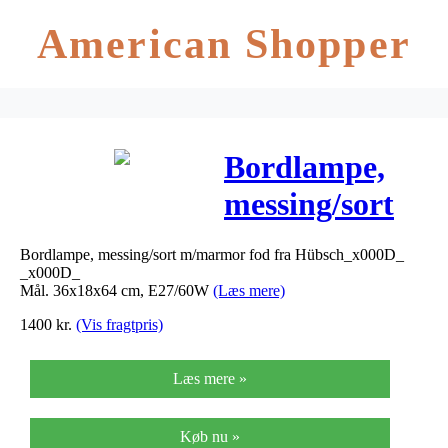
American Shopper
Bordlampe,
messing/sort
m/marmor fod
Bordlampe, messing/sort m/marmor fod fra Hübsch_x000D_
– 36x18x64
_x000D_
Mål. 36x18x64 cm, E27/60W
(Læs mere)
cm, E27/60W
1400
kr.
(Vis fragtpris)
Læs mere »
Køb nu »