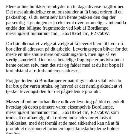
Flere online butikker frembyder nu til dags diverse fragtformer.
Det mest almindelige er nu om stunder at få bragt ordren til en
pakkeshop, så du nemt selv kan hente pakken den dag der
passer dig. Løsningen er jo ekstremt overkommelig, samt endda
endda den billigste fragtmetode ved køb af Bordlampe,
messing/sort m/marmor fod – 36x18x64 cm, E27/60W.
Du bør alternativt vælge at vælge at få leveret hjem til hvor du
bor eller til adressen på dit arbejde. Leveringstypen bliver for det
meste en lille smule mere omkostningsfuld, men lige så vel
særligt smertefri. Den mest betalelige fragttype er utvivlsomt at
hente ordren selv, men det står og falder med at du har bopæl i
kort afstand af e-forhandlerens adresse.
Fragtperioden på Bordlamper er naturligvis ultra vital hvis du
har brug for varen straks, og herved er det nemlig aktuelt at vi
tjekker leveringstiden for det pågældende produkt.
Masser af online forhandlere udlover levering på blot en enkelt
hverdag på deres primære varer, eksempelvis Bordlampe,
messing/sort m/marmor fod – 36x18x64 cm, E27/60W, som
trods alt er afhængig af at ordren indsendes før et fastsat
klokkeslæt, med det formål at de med sikkerhed kan nå at få
produktet distribueret forinden logistikmedarbejderne holder
fyraften.