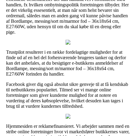
handlen, fx hvilken ombytningspolitik forretningen tilbyder. Her
er det virkelig essesentielt, at man når som helst bevarer sin
ordremail, således man en anden gang vil kunne påvise handlen
af Bordlampe, messing/sort m/marmor fod – 36x18x64 cm,
E27/60W, uden hensyn til om du skal købe til en dreng eller
pige.
Trustpilot resulterer i en række fordelagtige muligheder for at
finde ud af en hel del forhenværende brugeres tanker og derfor
kan det anbefales, at du besigtiger e-butikkens anmeldelser af
Bordlampe, messing/sort m/marmor fod – 36x18x64 cm,
E27/60W forinden du handler.
Facebook giver dig også absolut sikre genveje til at få kendskab
til netbutikkens popularitet. Tilmed ser vi mange online
forretninger som giver kunderne mulighed for at notere en
vurdering af deres købsoplevelse, hvilket desuden kan tages i
brug til at vurdere kundernes tilfredshed.
Hjemmesiden er reklamefinansieret. Vi arbejder sammen med en
stribe online forretninger hvor vi markedsfører butikkernes varer,