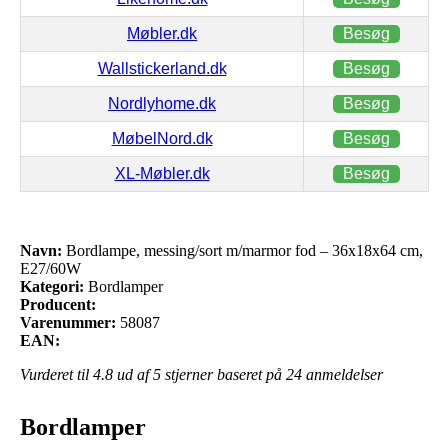
Møbler.dk
Besøg
Wallstickerland.dk
Besøg
Nordlyhome.dk
Besøg
MøbelNord.dk
Besøg
XL-Møbler.dk
Besøg
Navn:
Bordlampe, messing/sort m/marmor fod – 36x18x64 cm,
E27/60W
Kategori:
Bordlamper
Producent:
Varenummer:
58087
EAN:
Vurderet til
4.8
ud af 5 stjerner baseret på
24
anmeldelser
Bordlamper