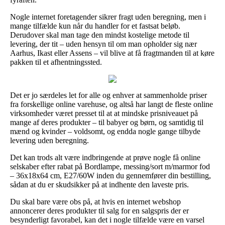
Nogle internet foretagender sikrer fragt uden beregning, men i
mange tilfælde kun når du handler for et fastsat beløb.
Derudover skal man tage den mindst kostelige metode til
levering, der tit – uden hensyn til om man opholder sig nær
Aarhus, Ikast eller Assens – vil blive at få fragtmanden til at køre
pakken til et afhentningssted.
Det er jo særdeles let for alle og enhver at sammenholde priser
fra forskellige online varehuse, og altså har langt de fleste online
virksomheder været presset til at at mindske prisniveauet på
mange af deres produkter – til babyer og børn, og samtidig til
mænd og kvinder – voldsomt, og endda nogle gange tilbyde
levering uden beregning.
Det kan trods alt være indbringende at prøve nogle få online
selskaber efter rabat på Bordlampe, messing/sort m/marmor fod
– 36x18x64 cm, E27/60W inden du gennemfører din bestilling,
sådan at du er skudsikker på at indhente den laveste pris.
Du skal bare være obs på, at hvis en internet webshop
annoncerer deres produkter til salg for en salgspris der er
besynderligt favorabel, kan det i nogle tilfælde være en varsel