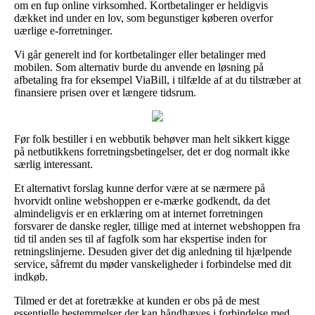
om en fup online virksomhed. Kortbetalinger er heldigvis
dækket ind under en lov, som begunstiger køberen overfor
uærlige e-forretninger.
Vi går generelt ind for kortbetalinger eller betalinger med
mobilen. Som alternativ burde du anvende en løsning på
afbetaling fra for eksempel ViaBill, i tilfælde af at du tilstræber at
finansiere prisen over et længere tidsrum.
Før folk bestiller i en webbutik behøver man helt sikkert kigge
på netbutikkens forretningsbetingelser, det er dog normalt ikke
særlig interessant.
Et alternativt forslag kunne derfor være at se nærmere på
hvorvidt online webshoppen er e-mærke godkendt, da det
almindeligvis er en erklæring om at internet forretningen
forsvarer de danske regler, tillige med at internet webshoppen fra
tid til anden ses til af fagfolk som har ekspertise inden for
retningslinjerne. Desuden giver det dig anledning til hjælpende
service, såfremt du møder vanskeligheder i forbindelse med dit
indkøb.
Tilmed er det at foretrække at kunden er obs på de mest
essentielle bestemmelser der kan håndhæves i forbindelse med