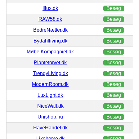
Illux.dk
Besøg
RAW58.dk
Besøg
BedreNætter.dk
Besøg
Bydahlliving.dk
Besøg
MøbelKompagniet.dk
Besøg
Plantetorvet.dk
Besøg
TrendyLiving.dk
Besøg
ModernRoom.dk
Besøg
LuxLight.dk
Besøg
NiceWall.dk
Besøg
Unishop.nu
Besøg
HaveHandel.dk
Besøg
Likehome.dk
Besøg