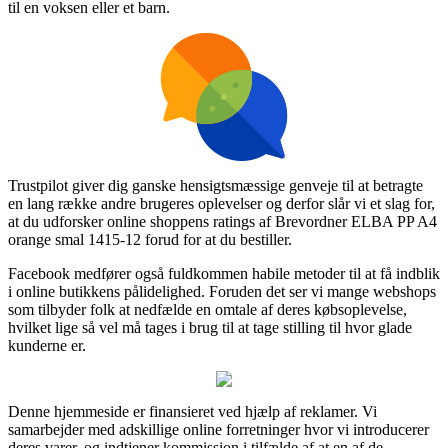
til en voksen eller et barn.
Trustpilot giver dig ganske hensigtsmæssige genveje til at betragte
en lang række andre brugeres oplevelser og derfor slår vi et slag for,
at du udforsker online shoppens ratings af Brevordner ELBA PP A4
orange smal 1415-12 forud for at du bestiller.
Facebook medfører også fuldkommen habile metoder til at få indblik
i online butikkens pålidelighed. Foruden det ser vi mange webshops
som tilbyder folk at nedfælde en omtale af deres købsoplevelse,
hvilket lige så vel må tages i brug til at tage stilling til hvor glade
kunderne er.
Denne hjemmeside er finansieret ved hjælp af reklamer. Vi
samarbejder med adskillige online forretninger hvor vi introducerer
deres varer, og indtjener kommission i tilfælde af at en af de