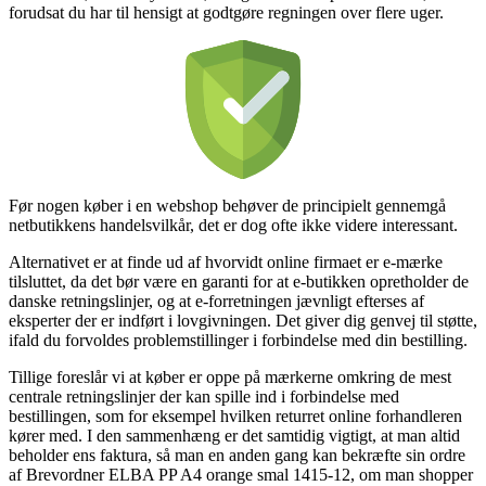
forudsat du har til hensigt at godtgøre regningen over flere uger.
Før nogen køber i en webshop behøver de principielt gennemgå
netbutikkens handelsvilkår, det er dog ofte ikke videre interessant.
Alternativet er at finde ud af hvorvidt online firmaet er e-mærke
tilsluttet, da det bør være en garanti for at e-butikken opretholder de
danske retningslinjer, og at e-forretningen jævnligt efterses af
eksperter der er indført i lovgivningen. Det giver dig genvej til støtte,
ifald du forvoldes problemstillinger i forbindelse med din bestilling.
Tillige foreslår vi at køber er oppe på mærkerne omkring de mest
centrale retningslinjer der kan spille ind i forbindelse med
bestillingen, som for eksempel hvilken returret online forhandleren
kører med. I den sammenhæng er det samtidig vigtigt, at man altid
beholder ens faktura, så man en anden gang kan bekræfte sin ordre
af Brevordner ELBA PP A4 orange smal 1415-12, om man shopper