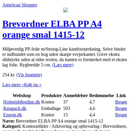
American Shopper
Brevordner ELBA PP A4
orange smal 1415-12
Miljøvenlig PP-folie m/Strong-Line kantforstærkning. Selve bindet
er indbundet som en bog uden skarpe svejsekanter. Giver ekstra
slidstyrke uden at ridse reolen, da kanten er forstærket med et ekstra
lag folie. Rygbredde 5 cm.
(Læs mere)
254
kr.
(Vis fragtpris)
Læs mere »
Køb nu »
Webshop
Produkter
Anmeldelser
Bedømmelse
Link
Holmrisb8online.dk
Kontor
37
4,7
Besøg
Rajapack.dk
Emballage
503
4,6
Besøg
Engsig.dk
Kontor
15
4,4
Besøg
Navn:
Brevordner ELBA PP A4 orange smal 1415-12
Kategori:
Kontorartikler / Arkivering og opbevaring / Brevordnere,