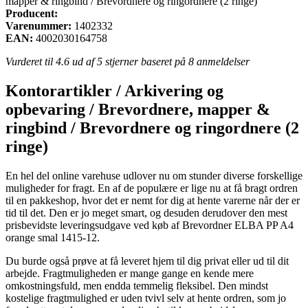
mapper & ringbind / Brevordnere og ringordnere (2 ringe)
Producent:
Varenummer:
1402332
EAN:
4002030164758
Vurderet til
4.6
ud af 5 stjerner baseret på
8
anmeldelser
Kontorartikler / Arkivering og
opbevaring / Brevordnere, mapper &
ringbind / Brevordnere og ringordnere (2
ringe)
En hel del online varehuse udlover nu om stunder diverse forskellige
muligheder for fragt. En af de populære er lige nu at få bragt ordren
til en pakkeshop, hvor det er nemt for dig at hente varerne når der er
tid til det. Den er jo meget smart, og desuden derudover den mest
prisbevidste leveringsudgave ved køb af Brevordner ELBA PP A4
orange smal 1415-12.
Du burde også prøve at få leveret hjem til dig privat eller ud til dit
arbejde. Fragtmuligheden er mange gange en kende mere
omkostningsfuld, men endda temmelig fleksibel. Den mindst
kostelige fragtmulighed er uden tvivl selv at hente ordren, som jo