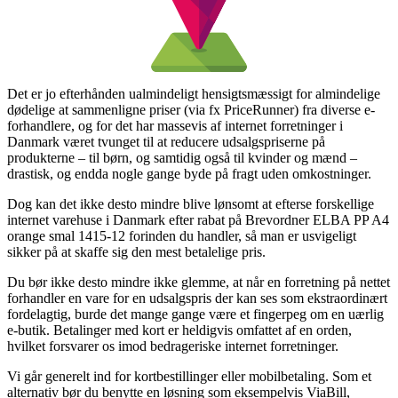
Det er jo efterhånden ualmindeligt hensigtsmæssigt for almindelige
dødelige at sammenligne priser (via fx PriceRunner) fra diverse e-
forhandlere, og for det har massevis af internet forretninger i
Danmark været tvunget til at reducere udsalgspriserne på
produkterne – til børn, og samtidig også til kvinder og mænd –
drastisk, og endda nogle gange byde på fragt uden omkostninger.
Dog kan det ikke desto mindre blive lønsomt at efterse forskellige
internet varehuse i Danmark efter rabat på Brevordner ELBA PP A4
orange smal 1415-12 forinden du handler, så man er usvigeligt
sikker på at skaffe sig den mest betalelige pris.
Du bør ikke desto mindre ikke glemme, at når en forretning på nettet
forhandler en vare for en udsalgspris der kan ses som ekstraordinært
fordelagtig, burde det mange gange være et fingerpeg om en uærlig
e-butik. Betalinger med kort er heldigvis omfattet af en orden,
hvilket forsvarer os imod bedrageriske internet forretninger.
Vi går generelt ind for kortbestillinger eller mobilbetaling. Som et
alternativ bør du benytte en løsning som eksempelvis ViaBill,