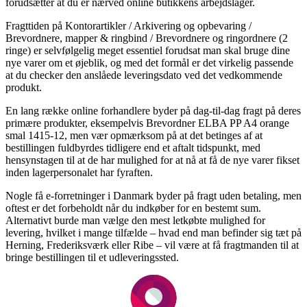
forudsætter at du er nærved online butikkens arbejdslager.
Fragttiden på Kontorartikler / Arkivering og opbevaring /
Brevordnere, mapper & ringbind / Brevordnere og ringordnere (2
ringe) er selvfølgelig meget essentiel forudsat man skal bruge dine
nye varer om et øjeblik, og med det formål er det virkelig passende
at du checker den anslåede leveringsdato ved det vedkommende
produkt.
En lang række online forhandlere byder på dag-til-dag fragt på deres
primære produkter, eksempelvis Brevordner ELBA PP A4 orange
smal 1415-12, men vær opmærksom på at det betinges af at
bestillingen fuldbyrdes tidligere end et aftalt tidspunkt, med
hensynstagen til at de har mulighed for at nå at få de nye varer fikset
inden lagerpersonalet har fyraften.
Nogle få e-forretninger i Danmark byder på fragt uden betaling, men
oftest er det forbeholdt når du indkøber for en bestemt sum.
Alternativt burde man vælge den mest letkøbte mulighed for
levering, hvilket i mange tilfælde – hvad end man befinder sig tæt på
Herning, Frederiksværk eller Ribe – vil være at få fragtmanden til at
bringe bestillingen til et udleveringssted.