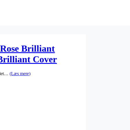
ose Brilliant
rilliant Cover
r let…
(Læs mere)