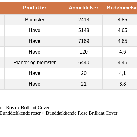
Produkter
Anmeldelser
Bedømmels
Blomster
2413
4,85
Have
5148
4,65
Have
7169
4,65
Have
120
4,6
Planter og blomster
6440
4,45
Have
20
4,1
Have
21
3,8
– Rosa x Brilliant Cover
Bunddækkende roser > Bunddækkende Rose Brilliant Cover