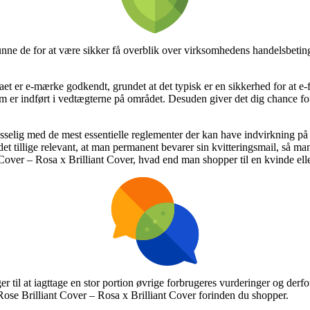
nne de for at være sikker få overblik over virksomhedens handelsbetinge
t er e-mærke godkendt, grundet at det typisk er en sikkerhed for at e-fi
r som er indført i vedtægterne på området. Desuden giver det dig chance 
passelig med de mest essentielle reglementer der kan have indvirkning på
er det tillige relevant, at man permanent bevarer sin kvitteringsmail, så
Cover – Rosa x Brilliant Cover, hvad end man shopper til en kvinde ell
er til at iagttage en stor portion øvrige forbrugeres vurderinger og derfor
 Brilliant Cover – Rosa x Brilliant Cover forinden du shopper.