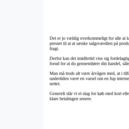
Det er jo vældig overkommeligt for alle at l
presset til at at sænke salgsværdien på prod
fragt.
Derfor kan det imidlertid vise sig fordelagt
forud for at du gennemfører din handel, sålede
Man må trods alt være årvågen med, at i tilf
undertiden være en varsel om en fup interne
nettet.
Generelt slår vi et slag for køb med kort ell
klare betalingen senere.