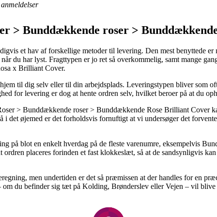
anmeldelser
er > Bunddækkende roser > Bunddækkende 
gvis et hav af forskellige metoder til levering. Den mest benyttede er nu 
r når du har lyst. Fragttypen er jo ret så overkommelig, samt mange gan
sa x Brilliant Cover.
hjem til dig selv eller til din arbejdsplads. Leveringstypen bliver som o
d for levering er dog at hente ordren selv, hvilket beroer på at du op
Roser > Bunddækkende roser > Bunddækkende Rose Brilliant Cover ka
så i det øjemed er det forholdsvis fornuftigt at vi undersøger det forve
ring på blot en enkelt hverdag på de fleste varenumre, eksempelvis Bu
t ordren placeres forinden et fast klokkeslæt, så at de sandsynligvis kan 
 beregning, men undertiden er det så præmissen at der handles for en pr
om du befinder sig tæt på Kolding, Brønderslev eller Vejen – vil blive at 