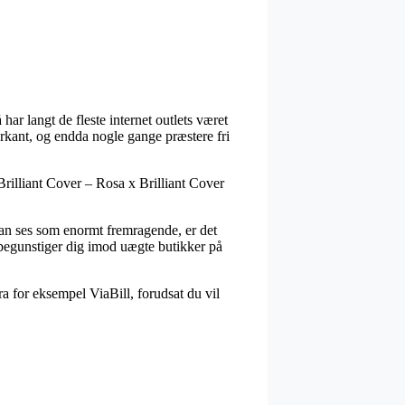
ar langt de fleste internet outlets været
arkant, og endda nogle gange præstere fri
Brilliant Cover – Rosa x Brilliant Cover
 kan ses som enormt fremragende, er det
 begunstiger dig imod uægte butikker på
ra for eksempel ViaBill, forudsat du vil