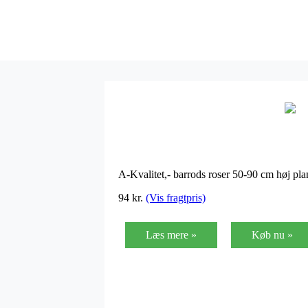
A-Kvalitet,- barrods roser 50-90 cm høj pl
94
kr.
(Vis fragtpris)
Læs mere »
Køb nu »