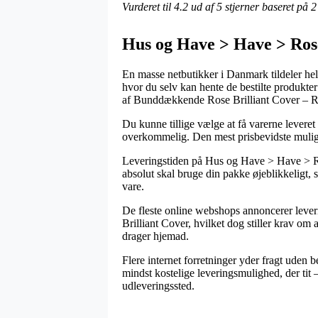
Vurderet til
4.2
ud af 5 stjerner baseret på
2
Hus og Have > Have > Ros
En masse netbutikker i Danmark tildeler heldi
hvor du selv kan hente de bestilte produkte
af Bunddækkende Rose Brilliant Cover – Ro
Du kunne tillige vælge at få varerne leveret 
overkommelig. Den mest prisbevidste mulighe
Leveringstiden på Hus og Have > Have > 
absolut skal bruge din pakke øjeblikkeligt, 
vare.
De fleste online webshops annoncerer leve
Brilliant Cover, hvilket dog stiller krav om a
drager hjemad.
Flere internet forretninger yder fragt uden
mindst kostelige leveringsmulighed, der tit – 
udleveringssted.