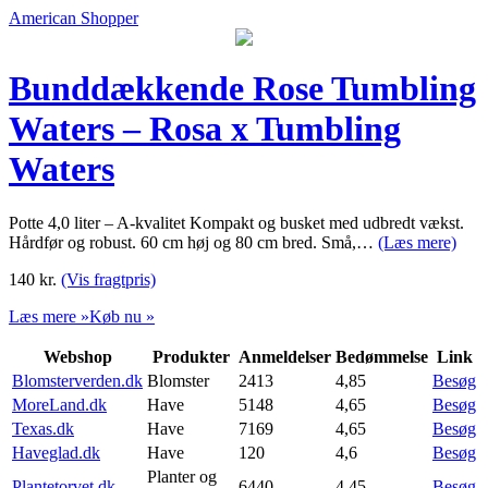
American Shopper
Bunddækkende Rose Tumbling
Waters – Rosa x Tumbling
Waters
Potte 4,0 liter – A-kvalitet Kompakt og busket med udbredt vækst.
Hårdfør og robust. 60 cm høj og 80 cm bred. Små,…
(Læs mere)
140
kr.
(Vis fragtpris)
Læs mere »
Køb nu »
Webshop
Produkter
Anmeldelser
Bedømmelse
Link
Blomsterverden.dk
Blomster
2413
4,85
Besøg
MoreLand.dk
Have
5148
4,65
Besøg
Texas.dk
Have
7169
4,65
Besøg
Haveglad.dk
Have
120
4,6
Besøg
Planter og
Plantetorvet.dk
6440
4,45
Besøg