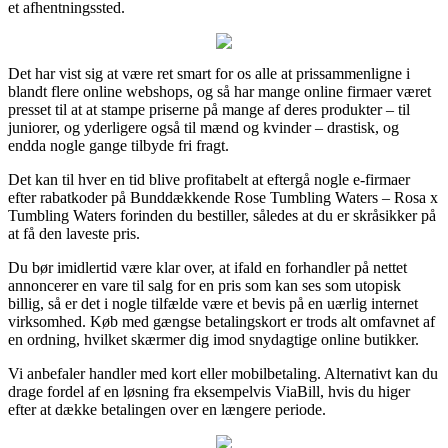
et afhentningssted.
Det har vist sig at være ret smart for os alle at prissammenligne i
blandt flere online webshops, og så har mange online firmaer været
presset til at at stampe priserne på mange af deres produkter – til
juniorer, og yderligere også til mænd og kvinder – drastisk, og
endda nogle gange tilbyde fri fragt.
Det kan til hver en tid blive profitabelt at eftergå nogle e-firmaer
efter rabatkoder på Bunddækkende Rose Tumbling Waters – Rosa x
Tumbling Waters forinden du bestiller, således at du er skråsikker på
at få den laveste pris.
Du bør imidlertid være klar over, at ifald en forhandler på nettet
annoncerer en vare til salg for en pris som kan ses som utopisk
billig, så er det i nogle tilfælde være et bevis på en uærlig internet
virksomhed. Køb med gængse betalingskort er trods alt omfavnet af
en ordning, hvilket skærmer dig imod snydagtige online butikker.
Vi anbefaler handler med kort eller mobilbetaling. Alternativt kan du
drage fordel af en løsning fra eksempelvis ViaBill, hvis du higer
efter at dække betalingen over en længere periode.