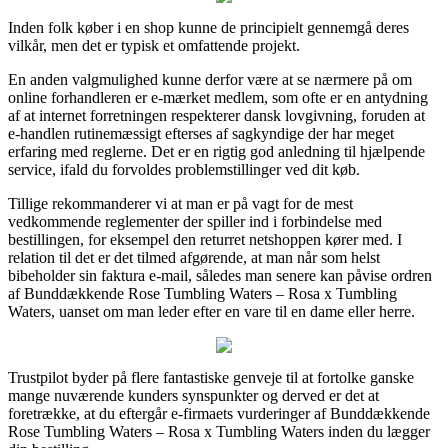
Inden folk køber i en shop kunne de principielt gennemgå deres
vilkår, men det er typisk et omfattende projekt.
En anden valgmulighed kunne derfor være at se nærmere på om
online forhandleren er e-mærket medlem, som ofte er en antydning
af at internet forretningen respekterer dansk lovgivning, foruden at
e-handlen rutinemæssigt efterses af sagkyndige der har meget
erfaring med reglerne. Det er en rigtig god anledning til hjælpende
service, ifald du forvoldes problemstillinger ved dit køb.
Tillige rekommanderer vi at man er på vagt for de mest
vedkommende reglementer der spiller ind i forbindelse med
bestillingen, for eksempel den returret netshoppen kører med. I
relation til det er det tilmed afgørende, at man når som helst
bibeholder sin faktura e-mail, således man senere kan påvise ordren
af Bunddækkende Rose Tumbling Waters – Rosa x Tumbling
Waters, uanset om man leder efter en vare til en dame eller herre.
Trustpilot byder på flere fantastiske genveje til at fortolke ganske
mange nuværende kunders synspunkter og derved er det at
foretrække, at du eftergår e-firmaets vurderinger af Bunddækkende
Rose Tumbling Waters – Rosa x Tumbling Waters inden du lægger