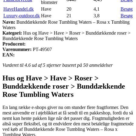
blomster
HaveHandel.dk
Have
20
4,1
Besøg
Luxury-outdoor.dk
Have
21
3,8
Besøg
Navn:
Bunddækkende Rose Tumbling Waters – Rosa x Tumbling
Waters
Kategori:
Hus og Have > Have > Roser > Bunddækkende roser >
Bunddækkende Rose Tumbling Waters
Producent:
Varenummer:
PT-49507
EAN:
Vurderet til
4.6
ud af 5 stjerner baseret på
50
anmeldelser
Hus og Have > Have > Roser >
Bunddækkende roser > Bunddækkende
Rose Tumbling Waters
En lang række e-shops giver nu om stunder flere fragtformer. Den
mest anvendte er i øjeblikket at få sendt til en pakkeshop, fordi du så
nemt kan hente pakken lige når det passer dig. Fragtmuligheden er
altså super fleksibel, og tit endvidere den mest betalelige fragtmetode
ved køb af Bunddækkende Rose Tumbling Waters – Rosa x
Tumbling Waters.