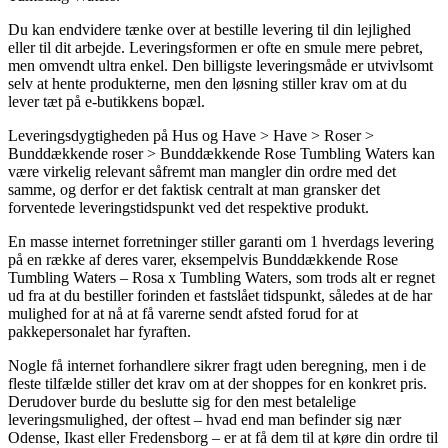
Du kan endvidere tænke over at bestille levering til din lejlighed
eller til dit arbejde. Leveringsformen er ofte en smule mere pebret,
men omvendt ultra enkel. Den billigste leveringsmåde er utvivlsomt
selv at hente produkterne, men den løsning stiller krav om at du
lever tæt på e-butikkens bopæl.
Leveringsdygtigheden på Hus og Have > Have > Roser >
Bunddækkende roser > Bunddækkende Rose Tumbling Waters kan
være virkelig relevant såfremt man mangler din ordre med det
samme, og derfor er det faktisk centralt at man gransker det
forventede leveringstidspunkt ved det respektive produkt.
En masse internet forretninger stiller garanti om 1 hverdags levering
på en række af deres varer, eksempelvis Bunddækkende Rose
Tumbling Waters – Rosa x Tumbling Waters, som trods alt er regnet
ud fra at du bestiller forinden et fastslået tidspunkt, således at de har
mulighed for at nå at få varerne sendt afsted forud for at
pakkepersonalet har fyraften.
Nogle få internet forhandlere sikrer fragt uden beregning, men i de
fleste tilfælde stiller det krav om at der shoppes for en konkret pris.
Derudover burde du beslutte sig for den mest betalelige
leveringsmulighed, der oftest – hvad end man befinder sig nær
Odense, Ikast eller Fredensborg – er at få dem til at køre din ordre til