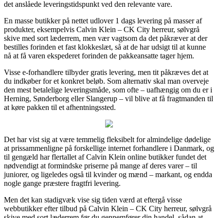
det anslåede leveringstidspunkt ved den relevante vare.
En masse butikker på nettet udlover 1 dags levering på masser af
produkter, eksempelvis Calvin Klein – CK City herreur, sølvgrå
skive med sort læderrem, men vær vagtsom da det påkræver at der
bestilles forinden et fast klokkeslæt, så at de har udsigt til at kunne
nå at få varen ekspederet forinden de pakkeansatte tager hjem.
Visse e-forhandlere tilbyder gratis levering, men tit påkræves det at
du indkøber for et konkret beløb. Som alternativ skal man overveje
den mest betalelige leveringsmåde, som ofte – uafhængig om du er i
Herning, Sønderborg eller Slangerup – vil blive at få fragtmanden til
at køre pakken til et afhentningssted.
Det har vist sig at være temmelig fleksibelt for almindelige dødelige
at prissammenligne på forskellige internet forhandlere i Danmark, og
til gengæld har flertallet af Calvin Klein online butikker fundet det
nødvendigt at formindske priserne på mange af deres varer – til
juniorer, og ligeledes også til kvinder og mænd – markant, og endda
nogle gange præstere fragtfri levering.
Men det kan stadigvæk vise sig tiden værd at eftergå visse
webbutikker efter tilbud på Calvin Klein – CK City herreur, sølvgrå
skive med sort læderrem før du gennemfører din handel, sådan at