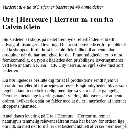
Vurderet til
4
ud af 5 stjerner baseret på
49
anmeldelser
Ure || Herreure || Herreur m. rem fra
Calvin Klein
Størstedelen af shops på nettet frembyder efterhånden et bredt
udvalg af løsninger til levering. Den mest benyttede er for øjeblikket
pakkeshoppen, fordi du så har fuld fleksibilitet til at hente dine
produkter når du har mulighed for det. Fragtmuligheden er jo ultra
fremkommelig, og typisk ligeledes den prisbilligste leveringsmanér
ved køb af Calvin Klein – CK City herreur, sølvgrå skive med sort
læderrem.
Du bør ligeledes beslutte dig for at få produkterne sendt hjem til
hvor du bor eller til dit arbejdes adresse. Fragtmuligheden bliver som
regel en tand mere bekostelig, men lige så vel ret så let gængelig.
Den mest betalelige leveringsmanér vil dog altid være selv at hente
ordren, hvilket dog står og falder med at du er i nærheden af internet
shoppens hjemsted.
Antal dages levering på Ure || Herreure || Herreur m. rem er
naturligvis temmelig relevant såfremt man har behov for ordren lige
om lidt, så med det formål er det bestemt aktuelt at vi ser nærmere på