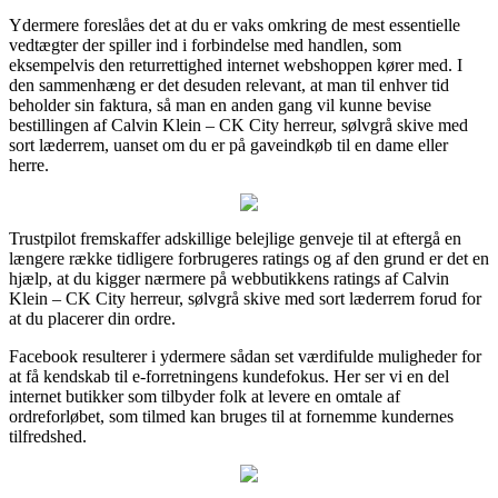
Ydermere foreslåes det at du er vaks omkring de mest essentielle
vedtægter der spiller ind i forbindelse med handlen, som
eksempelvis den returrettighed internet webshoppen kører med. I
den sammenhæng er det desuden relevant, at man til enhver tid
beholder sin faktura, så man en anden gang vil kunne bevise
bestillingen af Calvin Klein – CK City herreur, sølvgrå skive med
sort læderrem, uanset om du er på gaveindkøb til en dame eller
herre.
Trustpilot fremskaffer adskillige belejlige genveje til at eftergå en
længere række tidligere forbrugeres ratings og af den grund er det en
hjælp, at du kigger nærmere på webbutikkens ratings af Calvin
Klein – CK City herreur, sølvgrå skive med sort læderrem forud for
at du placerer din ordre.
Facebook resulterer i ydermere sådan set værdifulde muligheder for
at få kendskab til e-forretningens kundefokus. Her ser vi en del
internet butikker som tilbyder folk at levere en omtale af
ordreforløbet, som tilmed kan bruges til at fornemme kundernes
tilfredshed.