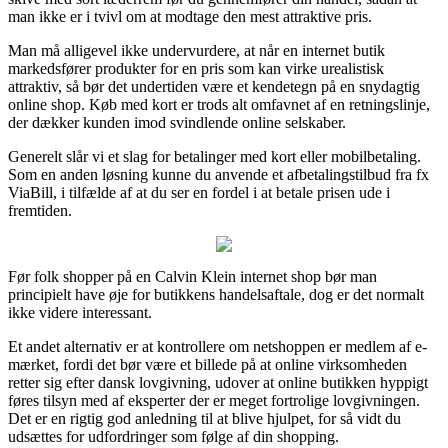
man ikke er i tvivl om at modtage den mest attraktive pris.
Man må alligevel ikke undervurdere, at når en internet butik
markedsfører produkter for en pris som kan virke urealistisk
attraktiv, så bør det undertiden være et kendetegn på en snydagtig
online shop. Køb med kort er trods alt omfavnet af en retningslinje,
der dækker kunden imod svindlende online selskaber.
Generelt slår vi et slag for betalinger med kort eller mobilbetaling.
Som en anden løsning kunne du anvende et afbetalingstilbud fra fx
ViaBill, i tilfælde af at du ser en fordel i at betale prisen ude i
fremtiden.
Før folk shopper på en Calvin Klein internet shop bør man
principielt have øje for butikkens handelsaftale, dog er det normalt
ikke videre interessant.
Et andet alternativ er at kontrollere om netshoppen er medlem af e-
mærket, fordi det bør være et billede på at online virksomheden
retter sig efter dansk lovgivning, udover at online butikken hyppigt
føres tilsyn med af eksperter der er meget fortrolige lovgivningen.
Det er en rigtig god anledning til at blive hjulpet, for så vidt du
udsættes for udfordringer som følge af din shopping.