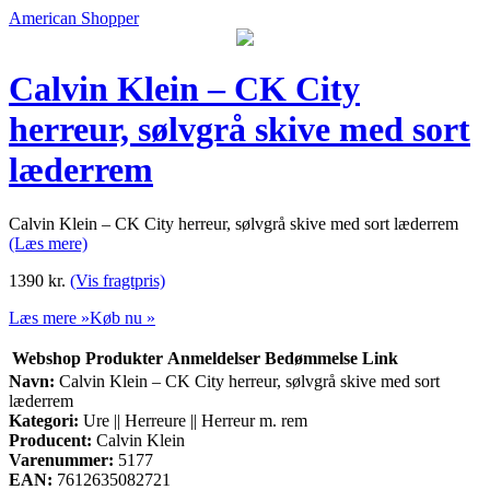
American Shopper
Calvin Klein – CK City
herreur, sølvgrå skive med sort
læderrem
Calvin Klein – CK City herreur, sølvgrå skive med sort læderrem
(Læs mere)
1390
kr.
(Vis fragtpris)
Læs mere »
Køb nu »
Webshop
Produkter
Anmeldelser
Bedømmelse
Link
Navn:
Calvin Klein – CK City herreur, sølvgrå skive med sort
læderrem
Kategori:
Ure || Herreure || Herreur m. rem
Producent:
Calvin Klein
Varenummer:
5177
EAN:
7612635082721