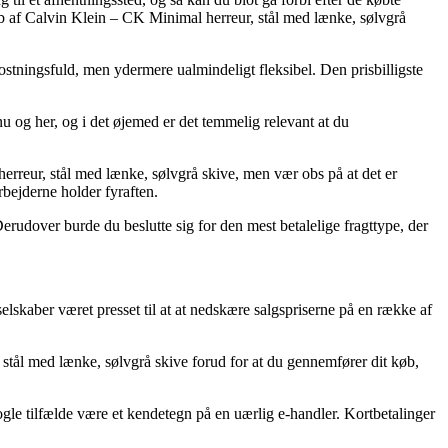
køb af Calvin Klein – CK Minimal herreur, stål med lænke, sølvgrå
stningsfuld, men ydermere ualmindeligt fleksibel. Den prisbilligste
u og her, og i det øjemed er det temmelig relevant at du
erreur, stål med lænke, sølvgrå skive, men vær obs på at det er
rbejderne holder fyraften.
erudover burde du beslutte sig for den mest betalelige fragttype, der
 selskaber været presset til at at nedskære salgspriserne på en række af
 stål med lænke, sølvgrå skive forud for at du gennemfører dit køb,
ogle tilfælde være et kendetegn på en uærlig e-handler. Kortbetalinger