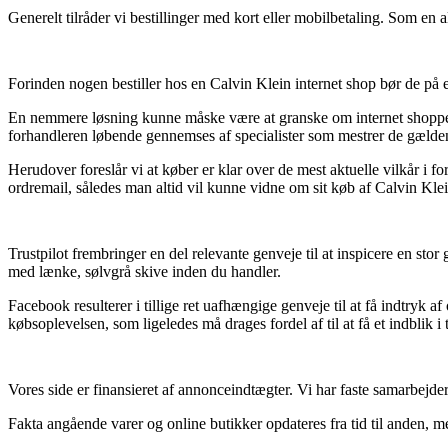
Generelt tilråder vi bestillinger med kort eller mobilbetaling. Som en
Forinden nogen bestiller hos en Calvin Klein internet shop bør de på 
En nemmere løsning kunne måske være at granske om internet shoppen 
forhandleren løbende gennemses af specialister som mestrer de gældend
Herudover foreslår vi at køber er klar over de mest aktuelle vilkår i fo
ordremail, således man altid vil kunne vidne om sit køb af Calvin Klei
Trustpilot frembringer en del relevante genveje til at inspicere en sto
med lænke, sølvgrå skive inden du handler.
Facebook resulterer i tillige ret uafhængige genveje til at få indtry
købsoplevelsen, som ligeledes må drages fordel af til at få et indblik i 
Vores side er finansieret af annonceindtægter. Vi har faste samarbejder
Fakta angående varer og online butikker opdateres fra tid til anden, me