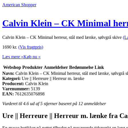
American Shopper
Calvin Klein – CK Minimal herre
Calvin Klein – CK Minimal herreur, stål med lænke, sølvgrå skive
(L
1690
kr.
(Vis fragtpris)
Læs mere »
Køb nu »
Webshop
Produkter
Anmeldelser
Bedømmelse
Link
Navn:
Calvin Klein – CK Minimal herreur, stål med lænke, sølvgrå s
Kategori:
Ure || Herreure || Herreur m. lænke
Producent:
Calvin Klein
Varenummer:
5139
EAN:
7612635076898
Vurderet til
4.6
ud af 5 stjerner baseret på
12
anmeldelser
Ure || Herreure || Herreur m. lænke fra Ca
En masse butikker på nettet tilbyder på nuværende tidspunkt en lang ræ