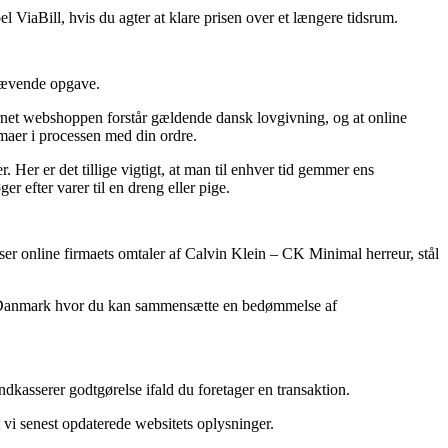
 ViaBill, hvis du agter at klare prisen over et længere tidsrum.
krævende opgave.
rnet webshoppen forstår gældende dansk lovgivning, og at online
mmaer i processen med din ordre.
. Her er det tillige vigtigt, at man til enhver tid gemmer ens
 efter varer til en dreng eller pige.
læser online firmaets omtaler af Calvin Klein – CK Minimal herreur, stål
ops i Danmark hvor du kan sammensætte en bedømmelse af
ndkasserer godtgørelse ifald du foretager en transaktion.
t vi senest opdaterede websitets oplysninger.