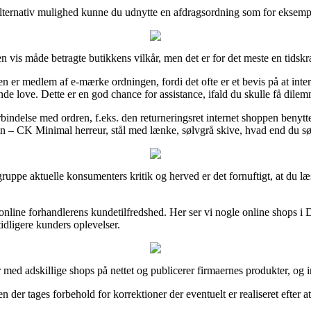
 alternativ mulighed kunne du udnytte en afdragsordning som for eksempel
en vis måde betragte butikkens vilkår, men det er for det meste en tids
er medlem af e-mærke ordningen, fordi det ofte er et bevis på at inte
e love. Dette er en god chance for assistance, ifald du skulle få dile
rbindelse med ordren, f.eks. den returneringsret internet shoppen benytter
n – CK Minimal herreur, stål med lænke, sølvgrå skive, hvad end du søger
r gruppe aktuelle konsumenters kritik og herved er det fornuftigt, at du 
k af online forhandlerens kundetilfredshed. Her ser vi nogle online sh
tidligere kunders oplevelser.
 med adskillige shops på nettet og publicerer firmaernes produkter, og i
n der tages forbehold for korrektioner der eventuelt er realiseret efter a