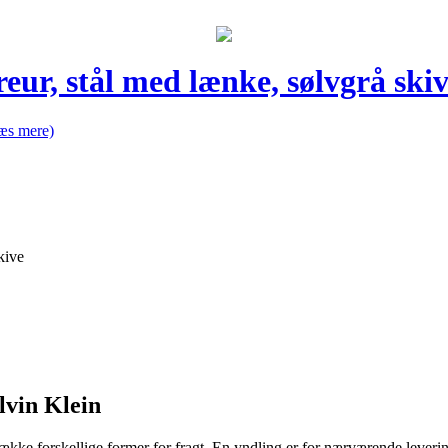
ur, stål med lænke, sølvgrå ski
æs mere)
kive
lvin Klein
kke forskellige former for fragt. En yndling er for nærværende levering 