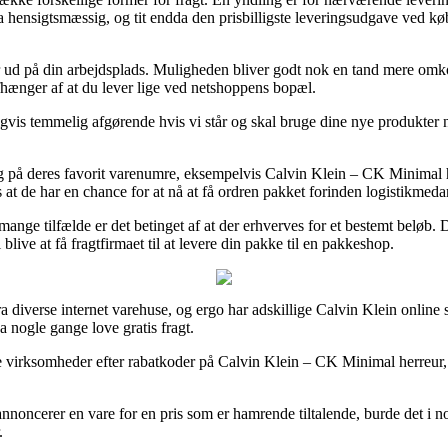
tra hensigtsmæssig, og tit endda den prisbilligste leveringsudgave ved 
er ud på din arbejdsplads. Muligheden bliver godt nok en tand mere omko
afhænger af at du lever lige ved netshoppens bopæl.
gvis temmelig afgørende hvis vi står og skal bruge dine nye produkter n
dag på deres favorit varenumre, eksempelvis Calvin Klein – CK Minimal h
s at de har en chance for at nå at få ordren pakket forinden logistikmeda
nge tilfælde er det betinget af at der erhverves for et bestemt beløb. D
ive at få fragtfirmaet til at levere din pakke til en pakkeshop.
fra diverse internet varehuse, og ergo har adskillige Calvin Klein online
a nogle gange love gratis fragt.
ine virksomheder efter rabatkoder på Calvin Klein – CK Minimal herreur,
annoncerer en vare for en pris som er hamrende tiltalende, burde det i n
.