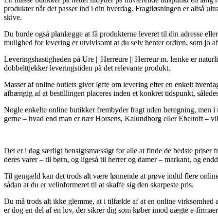
produkter når det passer ind i din hverdag. Fragtløsningen er altså ul
skive.
Du burde også planlægge at få produkterne leveret til din adresse ell
mulighed for levering er utvivlsomt at du selv henter ordren, som jo 
Leveringshastigheden på Ure || Herreure || Herreur m. lænke er naturli
dobbelttjekker leveringstiden på det relevante produkt.
Masser af online outlets giver løfte om levering efter en enkelt hver
afhængig af at bestillingen placeres inden et konkret tidspunkt, sålede
Nogle enkelte online butikker frembyder fragt uden beregning, men i ma
gerne – hvad end man er nær Horsens, Kalundborg eller Ebeltoft – vil bl
Det er i dag særligt hensigtsmæssigt for alle at finde de bedste priser 
deres varer – til børn, og ligeså til herrer og damer – markant, og endd
Til gengæld kan det trods alt være lønnende at prøve indtil flere onl
sådan at du er velinformeret til at skaffe sig den skarpeste pris.
Du må trods alt ikke glemme, at i tilfælde af at en online virksomhed 
er dog en del af en lov, der sikrer dig som køber imod uægte e-firmaer