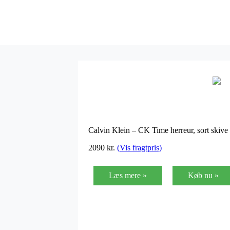
Calvin Klein – CK Time herreur, sort skiv
2090
kr.
(Vis fragtpris)
Læs mere »
Køb nu »