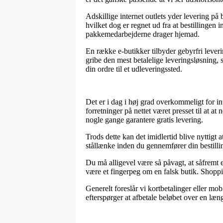
Adskillige internet outlets yder levering p
hvilket dog er regnet ud fra at bestillingen i
pakkemedarbejderne drager hjemad.
En række e-butikker tilbyder gebyrfri leverin
gribe den mest betalelige leveringsløsning, 
din ordre til et udleveringssted.
Det er i dag i høj grad overkommeligt for inte
forretninger på nettet været presset til at 
nogle gange garantere gratis levering.
Trods dette kan det imidlertid blive nyttigt
stållænke inden du gennemfører din bestilling
Du må alligevel være så påvagt, at såfremt en
være et fingerpeg om en falsk butik. Shoppin
Generelt foreslår vi kortbetalinger eller mo
efterspørger at afbetale beløbet over en læn