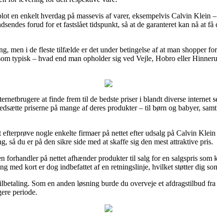
å blot en enkelt hverdag på massevis af varer, eksempelvis Calvin Klein 
ndsendes forud for et fastslået tidspunkt, så at de garanteret kan nå at f
g, men i de fleste tilfælde er det under betingelse af at man shopper for
som typisk – hvad end man opholder sig ved Vejle, Hobro eller Hinnerup 
rnetbrugere at finde frem til de bedste priser i blandt diverse internet s
at nedsætte priserne på mange af deres produkter – til børn og babyer, sa
 at efterprøve nogle enkelte firmaer på nettet efter udsalg på Calvin Kle
, så du er på den sikre side med at skaffe sig den mest attraktive pris.
 forhandler på nettet afhænder produkter til salg for en salgspris som ka
g med kort er dog indbefattet af en retningslinje, hvilket støtter dig s
bilbetaling. Som en anden løsning burde du overveje et afdragstilbud fra
gere periode.