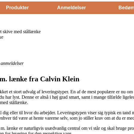
Produkter
Anmeldelser
Bedøm
t skive med stållænke
ke
anmeldelser
 m. lænke fra Calvin Klein
likket et stort udvalg af leveringstyper. En af de mest populære er nu om
u har lyst. Denne er altså i høj grad smart, samt i mange tilfælde ligele
 med stållænke.
l dig eller til hvor du arbejder. Leveringstypen viser sig typisk en tand
enhver tid være at hente varerne selv, som jo stiller krav om at du er me
r m. lænke er naturligvis usædvanlig central om vi står og skal bruge p
en for levering for den respektive vare.