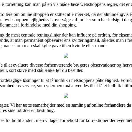
in e-forretning kan man på en vis måde læse webshoppens regler, det er
ntrollere om online shoppen er støttet af e-mærket, da det almindeligvis
net webshoppen lejlighedsvis overvåges af jurister som har indsigt i de
r dilemmaer i forbindelse med din shopping.
g de mest centrale retningslinjer der kan influere på ordren, for eksempe
ørende, at man permanent opbevarer ens kvitteringsmail, således man i f
e, uanset om man skal købe gave til en kvinde eller mand.
eje til at evaluere diverse forhenværende brugeres observationer og herv
ur, sort skive med stållænke før du bestiller.
ordelagtige løsninger til at få indblik i netshoppens pålidelighed. Forud
somhedens service, som ydermere må anvendes til at få et indblik i til
ter. Vi har tætte samarbejder med en samling af online forhandlere da 
res side udfører en bestilling.
 fra tid til anden, men vi tager forbehold for korrektioner der eventuelt 