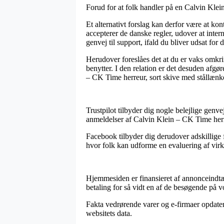
Forud for at folk handler på en Calvin Kle
Et alternativt forslag kan derfor være at ko
accepterer de danske regler, udover at inter
genvej til support, ifald du bliver udsat fo
Herudover foreslåes det at du er vaks omkrin
benytter. I den relation er det desuden afg
– CK Time herreur, sort skive med stållænk
Trustpilot tilbyder dig nogle belejlige genv
anmeldelser af Calvin Klein – CK Time herre
Facebook tilbyder dig derudover adskillige f
hvor folk kan udforme en evaluering af virk
Hjemmesiden er finansieret af annonceindtæg
betaling for så vidt en af de besøgende på vo
Fakta vedrørende varer og e-firmaer opdateres
websitets data.