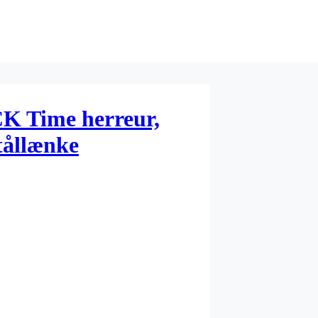
CK Time herreur,
tållænke