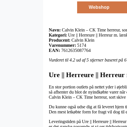
Webshop
Navn:
Calvin Klein – CK Time herreur, sor
Kategori:
Ure || Herreure || Herreur m. læn
Producent:
Calvin Klein
Varenummer:
5174
EAN:
7612635087764
Vurderet til
4.2
ud af 5 stjerner baseret på
6
Ure || Herreure || Herreur
En stor portion outlets på nettet yder i øjeb
så afhenter du blot de nyindkøbte varer når d
Calvin Klein – CK Time herreur, sort skive
Du kunne også udse dig at få leveret hjem ti
Den mest letkøbte form for fragt vil dog til 
Leveringstiden på Ure || Herreure || Herreu
er det ganske passende at vi ser tidshorisont