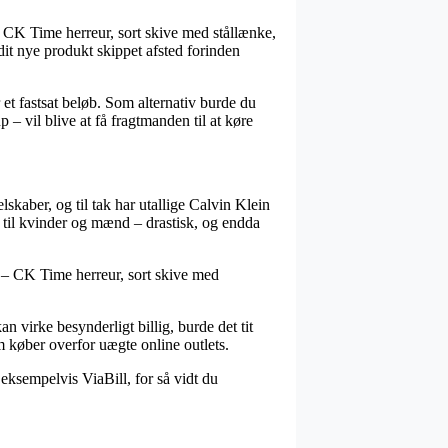
– CK Time herreur, sort skive med stållænke,
å dit nye produkt skippet afsted forinden
 et fastsat beløb. Som alternativ burde du
– vil blive at få fragtmanden til at køre
elskaber, og til tak har utallige Calvin Klein
mt til kvinder og mænd – drastisk, og endda
in – CK Time herreur, sort skive med
n virke besynderligt billig, burde det tit
om køber overfor uægte online outlets.
 eksempelvis ViaBill, for så vidt du