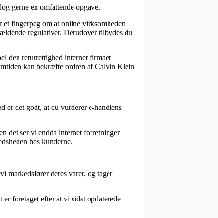
 dog gerne en omfattende opgave.
 er et fingerpeg om at online virksomheden
 gældende regulativer. Derudover tilbydes du
l den returrettighed internet firmaet
remtiden kan bekræfte ordren af Calvin Klein
ed er det godt, at du vurderer e-handlens
en det ser vi endda internet forretninger
fredsheden hos kunderne.
vi markedsfører deres varer, og tager
er foretaget efter at vi sidst opdaterede