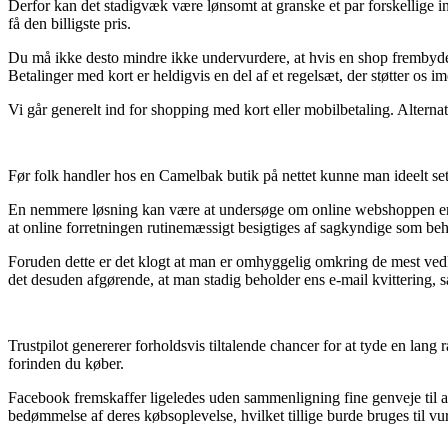
Derfor kan det stadigvæk være lønsomt at granske et par forskellige i
få den billigste pris.
Du må ikke desto mindre ikke undervurdere, at hvis en shop frembyder e
Betalinger med kort er heldigvis en del af et regelsæt, der støtter os i
Vi går generelt ind for shopping med kort eller mobilbetaling. Alterna
Før folk handler hos en Camelbak butik på nettet kunne man ideelt set 
En nemmere løsning kan være at undersøge om online webshoppen er ver
at online forretningen rutinemæssigt besigtiges af sagkyndige som beh
Foruden dette er det klogt at man er omhyggelig omkring de mest vedko
det desuden afgørende, at man stadig beholder ens e-mail kvittering,
Trustpilot genererer forholdsvis tiltalende chancer for at tyde en lang
forinden du køber.
Facebook fremskaffer ligeledes uden sammenligning fine genveje til at
bedømmelse af deres købsoplevelse, hvilket tillige burde bruges til vur