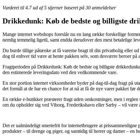
Vurderet til
4.7
ud af 5 stjerner baseret på
30
anmeldelser
Drikkedunk: Køb de bedste og billigste dr
Mange internet webshops foreslår nu en lang række forskellige former f
nemlig temmelig ligetil, samt endda derudover den mest betalelige l
Du burde tillige påtænke at få varerne bragt til din privatbolig eller 
dog til enhver tid være at hente pakken selv, som desværre beroer på at 
Fragtperioden på Drikkedunk: Køb de bedste og billigste drikkedunke p
den estimerede leveringsdato ved den vedkommende vare.
En stor portion internet virksomheder byder på dag-til-dag fragt på 
det formål at de har en chance for at nå at få de nye varer pakket før 
En række e-butikker præsterer fragt uden omkostninger, men i reglen u
om du opholder sig ved Viborg, Frederikshavn eller Sæby – vil være at 
Det er ualmindeligt smertefrit for internetbrugere at prissammenligne på
produkter – til drenge og piger, og samtidig til herrer og damer – en