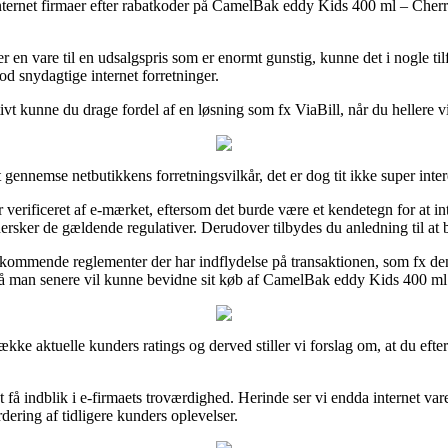
nternet firmaer efter rabatkoder på CamelBak eddy Kids 400 ml – Cherries
n vare til en udsalgspris som er enormt gunstig, kunne det i nogle tilfæ
mod snydagtige internet forretninger.
tivt kunne du drage fordel af en løsning som fx ViaBill, når du hellere 
gennemse netbutikkens forretningsvilkår, det er dog tit ikke super inter
ificeret af e-mærket, eftersom det burde være et kendetegn for at inte
ersker de gældende regulativer. Derudover tilbydes du anledning til at 
mmende reglementer der har indflydelse på transaktionen, som fx den om
 så man senere vil kunne bevidne sit køb af CamelBak eddy Kids 400 ml 
 række aktuelle kunders ratings og derved stiller vi forslag om, at du e
 få indblik i e-firmaets troværdighed. Herinde ser vi endda internet va
dering af tidligere kunders oplevelser.