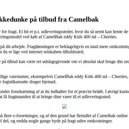
ikkedunke på tilbud fra Camelbak
or fragt. Et hit er p.t. udleveringssteder, hvor du så nemt kan hente de
everingsmodel ved køb af CamelBak eddy Kids 400 ml – Cherries.
ud på dit arbejde. Fragtløsningen er beklageligvis en tand mere omkostnin
du er lige ved internet selskabets tilholdssted.
å tilbud kan være ret udslagsgivende om vi absolut skal bruge din ordr
utallige varenumre, eksempelvis CamelBak eddy Kids 400 ml – Cherries, 
de logistikansatte drager hjemad.
nder forudsætning af at du indkøber for et præcist beløb. I øvrigt kunn
få fragtmanden til at bringe dine varer til et udleveringssted.
 flere e-forretninger, og af den grund har flertallet af Camelbak online 
 hel del, og endda nogle gange byde på fragt uden omkostninger.