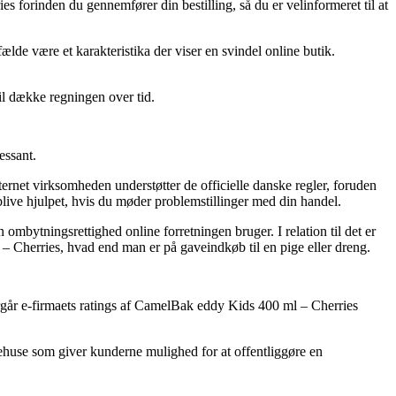
 forinden du gennemfører din bestilling, så du er velinformeret til at
lde være et karakteristika der viser en svindel online butik.
vil dække regningen over tid.
essant.
rnet virksomheden understøtter de officielle danske regler, foruden
blive hjulpet, hvis du møder problemstillinger med din handel.
bytningsrettighed online forretningen bruger. I relation til det er
– Cherries, hvad end man er på gaveindkøb til en pige eller dreng.
ftergår e-firmaets ratings af CamelBak eddy Kids 400 ml – Cherries
rehuse som giver kunderne mulighed for at offentliggøre en