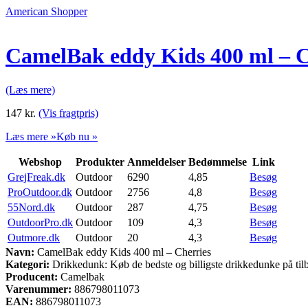
American Shopper
CamelBak eddy Kids 400 ml – C
(Læs mere)
147
kr.
(Vis fragtpris)
Læs mere »
Køb nu »
Webshop
Produkter
Anmeldelser
Bedømmelse
Link
GrejFreak.dk
Outdoor
6290
4,85
Besøg
ProOutdoor.dk
Outdoor
2756
4,8
Besøg
55Nord.dk
Outdoor
287
4,75
Besøg
OutdoorPro.dk
Outdoor
109
4,3
Besøg
Outmore.dk
Outdoor
20
4,3
Besøg
Navn:
CamelBak eddy Kids 400 ml – Cherries
Kategori:
Drikkedunk: Køb de bedste og billigste drikkedunke på til
Producent:
Camelbak
Varenummer:
886798011073
EAN:
886798011073