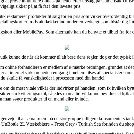
igt at prøve indtil flere outlets på nettet efter udsalg på CamelBak Un
igeligt sikker på at få fat i den laveste pris.
ik reklamerer produkter til salg for en pris som virker overordentlig bill
etalingskort er trods alt dækket ind under en vedtægt, som bistår dig 
gskort eller MobilePay. Som alternativ kan du benytte et tilbud fra for 
tik kunne de når alt kommer til alt bese dens regler, dog er det typisk
om online forhandleren er medlem af e-mærke ordningen, grundet at det g
r at internet virksomheden en gang i mellem tilses af specialister som 
r du skulle få vanskeligheder i processen med din handel.
e om de mest vitale vilkår der indvirker på handlen, som fx hvilken bytte
 sikrer sin kvitteringsmail, således man altid vil kunne bevidne sit k
m man søger produkter til en mand eller kvinde.
enveje til at se nærmere på en stor gruppe tidligere konsumenters tanker
k UnBottle 2L Væskeblære – Frost Grey / Turkish Sea forinden du shop