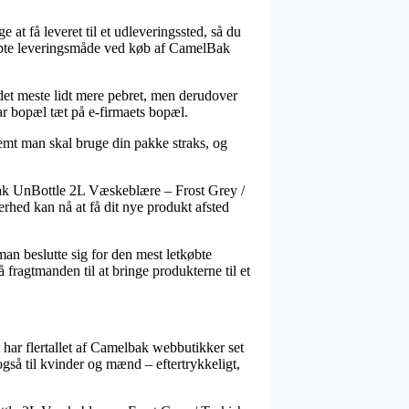
t få leveret til et udleveringssted, så du
etkøbte leveringsmåde ved køb af CamelBak
r det meste lidt mere pebret, men derudover
ar bopæl tæt på e-firmaets bopæl.
emt man skal bruge din pakke straks, og
Bak UnBottle 2L Væskeblære – Frost Grey /
erhed kan nå at få dit nye produkt afsted
man beslutte sig for den mest letkøbte
å fragtmanden til at bringe produkterne til et
t har flertallet af Camelbak webbutikker set
også til kvinder og mænd – eftertrykkeligt,