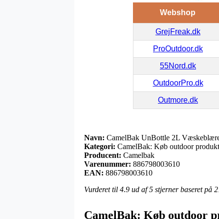
Webshop
GrejFreak.dk
ProOutdoor.dk
55Nord.dk
OutdoorPro.dk
Outmore.dk
Navn:
CamelBak UnBottle 2L Væskeblære –
Kategori:
CamelBak: Køb outdoor produkter
Producent:
Camelbak
Varenummer:
886798003610
EAN:
886798003610
Vurderet til
4.9
ud af 5 stjerner baseret på
2
CamelBak: Køb outdoor pr