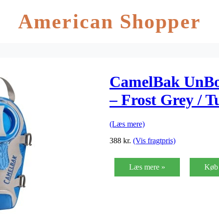
American Shopper
CamelBak UnBot
– Frost Grey / T
(Læs mere)
388
kr.
(Vis fragtpris)
Læs mere »
Køb 