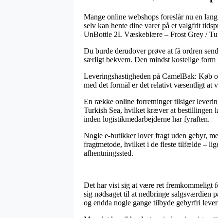
Mange online webshops foreslår nu en lang r
selv kan hente dine varer på et valgfrit ti
UnBottle 2L Væskeblære – Frost Grey / Tu
Du burde derudover prøve at få ordren sendt 
særligt bekvem. Den mindst kostelige form f
Leveringshastigheden på CamelBak: Køb outd
med det formål er det relativt væsentligt a
En række online forretninger tilsiger lev
Turkish Sea, hvilket kræver at bestillingen 
inden logistikmedarbejderne har fyraften.
Nogle e-butikker lover fragt uden gebyr, men
fragtmetode, hvilket i de fleste tilfælde – l
afhentningssted.
Det har vist sig at være ret fremkommeligt f
sig nødsaget til at nedbringe salgsværdien på
og endda nogle gange tilbyde gebyrfri lever