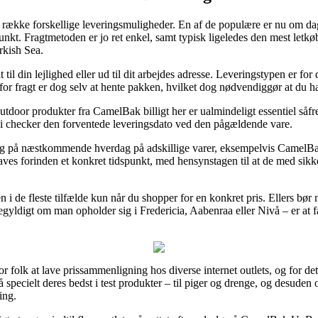
ække forskellige leveringsmuligheder. En af de populære er nu om dage a
dspunkt. Fragtmetoden er jo ret enkel, samt typisk ligeledes den mest l
rkish Sea.
til din lejlighed eller ud til dit arbejdes adresse. Leveringstypen er fo
or fragt er dog selv at hente pakken, hvilket dog nødvendiggør at du h
oor produkter fra CamelBak billigt her er ualmindeligt essentiel såfr
t vi checker den forventede leveringsdato ved den pågældende vare.
ering på næstkommende hverdag på adskillige varer, eksempelvis Camel
laves forinden et konkret tidspunkt, med hensynstagen til at de med sikk
 i de fleste tilfælde kun når du shopper for en konkret pris. Ellers bør 
igegyldigt om man opholder sig i Fredericia, Aabenraa eller Nivå – er at f
or folk at lave prissammenligning hos diverse internet outlets, og for de
 specielt deres bedst i test produkter – til piger og drenge, og desuden 
ing.