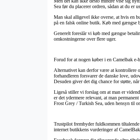
Men det kan ikke desto mindre vise sig nytt
Sea før du placerer ordren, sådan at du er usv
Man skal alligevel ikke overse, at hvis en but
på en falsk online butik. Køb med gængse b
Generelt foreslår vi køb med gængse betalin
omkostningerne over flere uger.
Forud for at nogen køber i en Camelbak e-bu
Alternativet kan derfor være at kontrollere 
forhandleren forsvarer de danske love, udove
Desuden giver det dig chance for støtte, nå
Ligeså stiller vi forslag om at man er vidend
er det ydermere relevant, at man permanent
Frost Grey / Turkish Sea, uden hensyn til o
Trustpilot frembyder fuldkommen tiltalende g
internet butikkens vurderinger af CamelBa