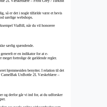
Bottle 2L Væskeblære – Frost Grey / Turkish
ig, så er det i nogle tilfælde være et bevis
imod uærlige webshops.
eksempel ViaBill, når du vil honorere
 ikke særlig spændende.
enerelt er en indikator for at e-
er meget fortrolige de gældende regler.
ret hjemmesiden benytter. I relation til det
øb af CamelBak UnBottle 2L Væskeblære –
 og derfor går vi ind for, at du udforsker
per.