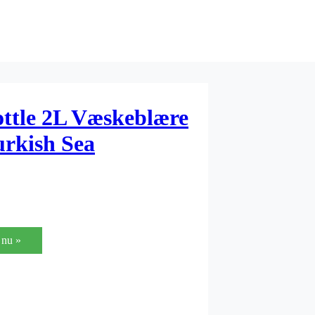
tle 2L Væskeblære
urkish Sea
nu »