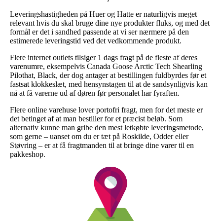
Leveringshastigheden på Huer og Hatte er naturligvis meget
relevant hvis du skal bruge dine nye produkter fluks, og med det
formål er det i sandhed passende at vi ser nærmere på den
estimerede leveringstid ved det vedkommende produkt.
Flere internet outlets tilsiger 1 dags fragt på de fleste af deres
varenumre, eksempelvis Canada Goose Arctic Tech Shearling
Pilothat, Black, der dog antager at bestillingen fuldbyrdes før et
fastsat klokkeslæt, med hensynstagen til at de sandsynligvis kan
nå at få varerne ud af døren før personalet har fyraften.
Flere online varehuse lover portofri fragt, men for det meste er
det betinget af at man bestiller for et præcist beløb. Som
alternativ kunne man gribe den mest letkøbte leveringsmetode,
som gerne – uanset om du er tæt på Roskilde, Odder eller
Støvring – er at få fragtmanden til at bringe dine varer til en
pakkeshop.