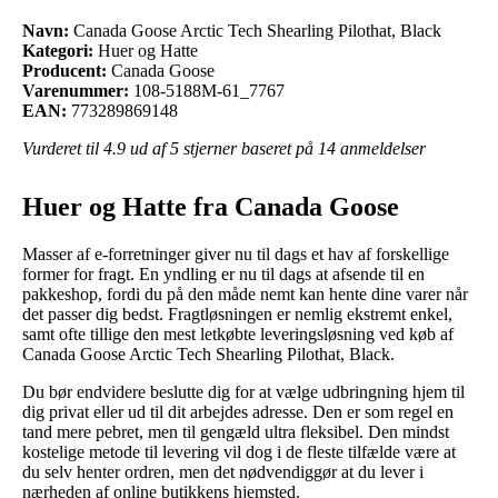
Navn:
Canada Goose Arctic Tech Shearling Pilothat, Black
Kategori:
Huer og Hatte
Producent:
Canada Goose
Varenummer:
108-5188M-61_7767
EAN:
773289869148
Vurderet til
4.9
ud af 5 stjerner baseret på
14
anmeldelser
Huer og Hatte fra Canada Goose
Masser af e-forretninger giver nu til dags et hav af forskellige
former for fragt. En yndling er nu til dags at afsende til en
pakkeshop, fordi du på den måde nemt kan hente dine varer når
det passer dig bedst. Fragtløsningen er nemlig ekstremt enkel,
samt ofte tillige den mest letkøbte leveringsløsning ved køb af
Canada Goose Arctic Tech Shearling Pilothat, Black.
Du bør endvidere beslutte dig for at vælge udbringning hjem til
dig privat eller ud til dit arbejdes adresse. Den er som regel en
tand mere pebret, men til gengæld ultra fleksibel. Den mindst
kostelige metode til levering vil dog i de fleste tilfælde være at
du selv henter ordren, men det nødvendiggør at du lever i
nærheden af online butikkens hjemsted.