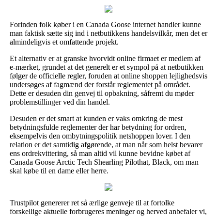
Forinden folk køber i en Canada Goose internet handler kunne
man faktisk sætte sig ind i netbutikkens handelsvilkår, men det er
almindeligvis et omfattende projekt.
Et alternativ er at granske hvorvidt online firmaet er medlem af
e-mærket, grundet at det generelt er et sympol på at netbutikken
følger de officielle regler, foruden at online shoppen lejlighedsvis
undersøges af fagmænd der forstår reglementet på området.
Dette er desuden din genvej til opbakning, såfremt du møder
problemstillinger ved din handel.
Desuden er det smart at kunden er vaks omkring de mest
betydningsfulde reglementer der har betydning for ordren,
eksempelvis den ombytningspolitik netshoppen lover. I den
relation er det samtidig afgørende, at man når som helst bevarer
ens ordrekvittering, så man altid vil kunne bevidne købet af
Canada Goose Arctic Tech Shearling Pilothat, Black, om man
skal købe til en dame eller herre.
Trustpilot genererer ret så ærlige genveje til at fortolke
forskellige aktuelle forbrugeres meninger og herved anbefaler vi,