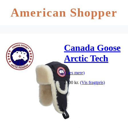
American Shopper
Canada Goose
Arctic Tech
Shearling
(Læs mere)
Pilothat, Black
2300
kr.
(Vis fragtpris)