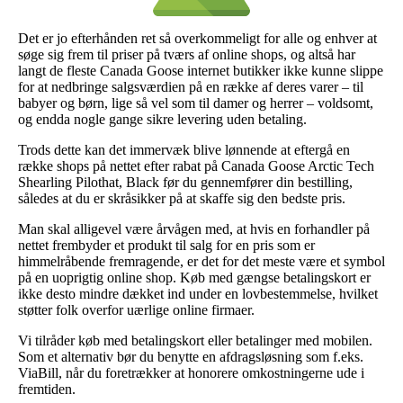
Det er jo efterhånden ret så overkommeligt for alle og enhver at
søge sig frem til priser på tværs af online shops, og altså har
langt de fleste Canada Goose internet butikker ikke kunne slippe
for at nedbringe salgsværdien på en række af deres varer – til
babyer og børn, lige så vel som til damer og herrer – voldsomt,
og endda nogle gange sikre levering uden betaling.
Trods dette kan det immervæk blive lønnende at eftergå en
række shops på nettet efter rabat på Canada Goose Arctic Tech
Shearling Pilothat, Black før du gennemfører din bestilling,
således at du er skråsikker på at skaffe sig den bedste pris.
Man skal alligevel være årvågen med, at hvis en forhandler på
nettet frembyder et produkt til salg for en pris som er
himmelråbende fremragende, er det for det meste være et symbol
på en uoprigtig online shop. Køb med gængse betalingskort er
ikke desto mindre dækket ind under en lovbestemmelse, hvilket
støtter folk overfor uærlige online firmaer.
Vi tilråder køb med betalingskort eller betalinger med mobilen.
Som et alternativ bør du benytte en afdragsløsning som f.eks.
ViaBill, når du foretrækker at honorere omkostningerne ude i
fremtiden.