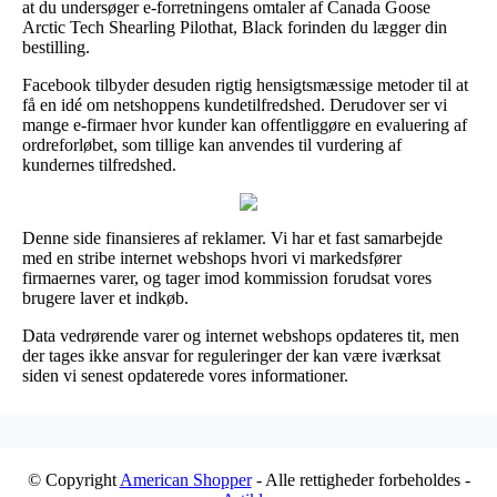
at du undersøger e-forretningens omtaler af Canada Goose
Arctic Tech Shearling Pilothat, Black forinden du lægger din
bestilling.
Facebook tilbyder desuden rigtig hensigtsmæssige metoder til at
få en idé om netshoppens kundetilfredshed. Derudover ser vi
mange e-firmaer hvor kunder kan offentliggøre en evaluering af
ordreforløbet, som tillige kan anvendes til vurdering af
kundernes tilfredshed.
Denne side finansieres af reklamer. Vi har et fast samarbejde
med en stribe internet webshops hvori vi markedsfører
firmaernes varer, og tager imod kommission forudsat vores
brugere laver et indkøb.
Data vedrørende varer og internet webshops opdateres tit, men
der tages ikke ansvar for reguleringer der kan være iværksat
siden vi senest opdaterede vores informationer.
© Copyright
American Shopper
- Alle rettigheder forbeholdes -