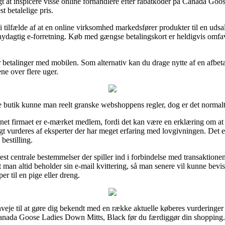
t at inspicere visse online forhandlere efter rabatkoder på Canada Go
st betalelige pris.
tilfælde af at en online virksomhed markedsfører produkter til en uds
snydagtig e-forretning. Køb med gængse betalingskort er heldigvis omfa
er betalinger med mobilen. Som alternativ kan du drage nytte af en afbet
ne over flere uger.
butik kunne man reelt granske webshoppens regler, dog er det normalt 
ernet firmaet er e-mærket medlem, fordi det kan være en erklæring om at o
vurderes af eksperter der har meget erfaring med lovgivningen. Det er en
bestilling.
 mest centrale bestemmelser der spiller ind i forbindelse med transaktione
gt, at man altid beholder sin e-mail kvittering, så man senere vil kunne b
r til en pige eller dreng.
enveje til at gøre dig bekendt med en række aktuelle køberes vurderinger 
anada Goose Ladies Down Mitts, Black før du færdiggør din shopping.