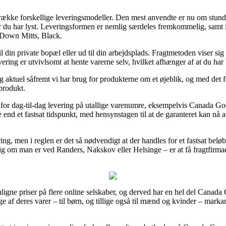
ække forskellige leveringsmodeller. Den mest anvendte er nu om stunder 
år du har lyst. Leveringsformen er nemlig særdeles fremkommelig, samt i
 Down Mitts, Black.
 din private bopæl eller ud til din arbejdsplads. Fragtmetoden viser sig 
ring er utvivlsomt at hente varerne selv, hvilket afhænger af at du har
g aktuel såfremt vi har brug for produkterne om et øjeblik, og med det fo
 produkt.
for dag-til-dag levering på utallige varenumre, eksempelvis Canada G
 end et fastsat tidspunkt, med hensynstagen til at de garanteret kan nå at
ering, men i reglen er det så nødvendigt at der handles for et fastsat be
m man er ved Randers, Nakskov eller Helsinge – er at få fragtfirmaet ti
gne priser på flere online selskaber, og derved har en hel del Canada 
 af deres varer – til børn, og tillige også til mænd og kvinder – marka