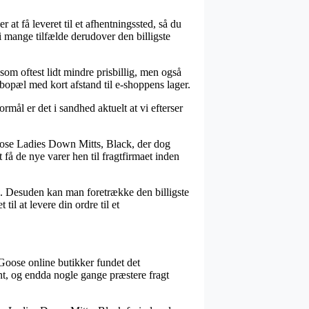
at få leveret til et afhentningssted, så du
 mange tilfælde derudover den billigste
som oftest lidt mindre prisbillig, men også
 bopæl med kort afstand til e-shoppens lager.
rmål er det i sandhed aktuelt at vi efterser
oose Ladies Down Mitts, Black, der dog
 få de nye varer hen til fragtfirmaet inden
løb. Desuden kan man foretrække den billigste
l at levere din ordre til et
Goose online butikker fundet det
nt, og endda nogle gange præstere fragt