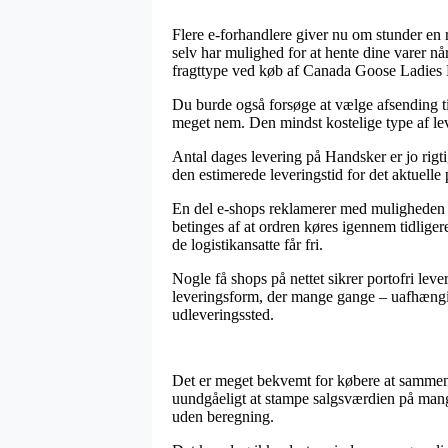
Flere e-forhandlere giver nu om stunder en r
selv har mulighed for at hente dine varer n
fragttype ved køb af Canada Goose Ladies
Du burde også forsøge at vælge afsending til
meget nem. Den mindst kostelige type af leve
Antal dages levering på Handsker er jo rigti
den estimerede leveringstid for det aktuelle
En del e-shops reklamerer med muligheden 
betinges af at ordren køres igennem tidligere
de logistikansatte får fri.
Nogle få shops på nettet sikrer portofri lev
leveringsform, der mange gange – uafhængig o
udleveringssted.
Det er meget bekvemt for købere at sammenli
uundgåeligt at stampe salgsværdien på mange
uden beregning.