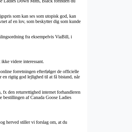
ose Ladies Down Mitts, Black forinden du
algspris som kan ses som utopisk god, kan
vnet af en lov, som beskytter dig som kunde
alingsordning fra eksempelvis ViaBill, i
ikke videre interessant.
nline forretningen efterfølger de officielle
 rigtig god lejlighed til at få bistand, når
n, fx den returrettighed internet forhandleren
evise bestillingen af Canada Goose Ladies
og herved stiller vi forslag om, at du