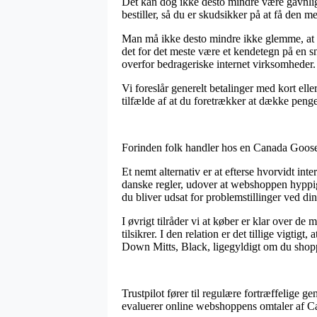
Det kan dog ikke desto mindre være gavnlig
bestiller, så du er skudsikker på at få den me
Man må ikke desto mindre ikke glemme, at i 
det for det meste være et kendetegn på en 
overfor bedrageriske internet virksomheder.
Vi foreslår generelt betalinger med kort ell
tilfælde af at du foretrækker at dække penge
Forinden folk handler hos en Canada Goose 
Et nemt alternativ er at efterse hvorvidt int
danske regler, udover at webshoppen hyppigt 
du bliver udsat for problemstillinger ved din 
I øvrigt tilråder vi at køber er klar over de
tilsikrer. I den relation er det tillige vigti
Down Mitts, Black, ligegyldigt om du shoppe
Trustpilot fører til regulære fortræffelige g
evaluerer online webshoppens omtaler af C