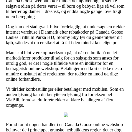
Canada Goose webbutikker fundet det nødvendigt at sænke
salgsværdien på deres varer – til børn og babyer, lige så vel som
til herrer og damer – drastisk, og endda nogle gange love fragt
uden beregning.
Dog kan det stadigvæk blive fordelagtigt at undersøge en række
internet varehuse i Danmark efter rabatkoder på Canada Goose
Ladies Trillium Parka HD, Stormy Sky før du gennemfører dit
køb, således at du er sikret at få fat i den mindst kostelige pris.
Man skal blot være opmærksom på, at når en butik på nettet
markedsfører produkter til salg for en salgspris som anses for
utrolig god, er det i nogle tilfælde være en indikator for en
bedragerisk online webshop. Betalinger med kort er ikke desto
mindre omsluttet af et reglement, der redder en imod uærlige
online forhandlere.
Vi tilråder kortbestillinger eller betalinger med mobilen. Som en
anden løsning kan du benytte en løsning fra for eksempel
ViaBill, forudsat du foretrækker at klare betalingen af flere
omgange.
Forud for at nogen handler i en Canada Goose online webshop
behøver de i princippet granske netbutikkens regler, det er dog