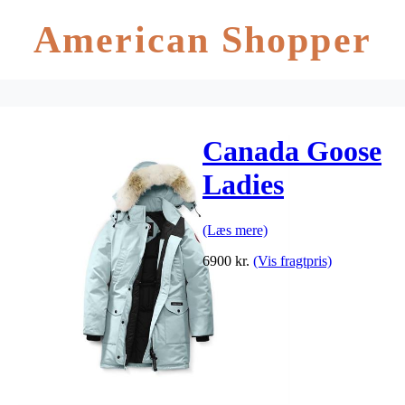
American Shopper
Canada Goose
Ladies
Trillium
(Læs mere)
Parka HD,
6900
kr.
(Vis fragtpris)
Stormy Sky