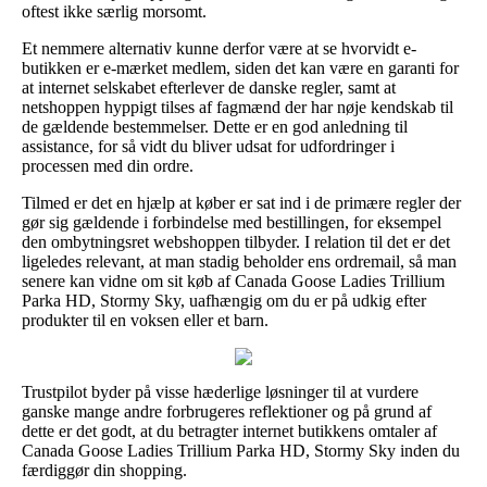
oftest ikke særlig morsomt.
Et nemmere alternativ kunne derfor være at se hvorvidt e-
butikken er e-mærket medlem, siden det kan være en garanti for
at internet selskabet efterlever de danske regler, samt at
netshoppen hyppigt tilses af fagmænd der har nøje kendskab til
de gældende bestemmelser. Dette er en god anledning til
assistance, for så vidt du bliver udsat for udfordringer i
processen med din ordre.
Tilmed er det en hjælp at køber er sat ind i de primære regler der
gør sig gældende i forbindelse med bestillingen, for eksempel
den ombytningsret webshoppen tilbyder. I relation til det er det
ligeledes relevant, at man stadig beholder ens ordremail, så man
senere kan vidne om sit køb af Canada Goose Ladies Trillium
Parka HD, Stormy Sky, uafhængig om du er på udkig efter
produkter til en voksen eller et barn.
Trustpilot byder på visse hæderlige løsninger til at vurdere
ganske mange andre forbrugeres reflektioner og på grund af
dette er det godt, at du betragter internet butikkens omtaler af
Canada Goose Ladies Trillium Parka HD, Stormy Sky inden du
færdiggør din shopping.