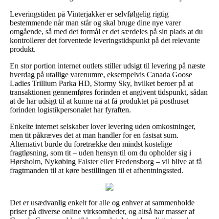
Leveringstiden på Vinterjakker er selvfølgelig rigtig
bestemmende når man står og skal bruge dine nye varer
omgående, så med det formål er det særdeles på sin plads at du
kontrollerer det forventede leveringstidspunkt på det relevante
produkt.
En stor portion internet outlets stiller udsigt til levering på næste
hverdag på utallige varenumre, eksempelvis Canada Goose
Ladies Trillium Parka HD, Stormy Sky, hvilket beroer på at
transaktionen gennemføres forinden et angivent tidspunkt, sådan
at de har udsigt til at kunne nå at få produktet på posthuset
forinden logistikpersonalet har fyraften.
Enkelte internet selskaber lover levering uden omkostninger,
men tit påkræves det at man handler for en fastsat sum.
Alternativt burde du foretrække den mindst kostelige
fragtløsning, som tit – uden hensyn til om du opholder sig i
Hørsholm, Nykøbing Falster eller Fredensborg – vil blive at få
fragtmanden til at køre bestillingen til et afhentningssted.
Det er usædvanlig enkelt for alle og enhver at sammenholde
priser på diverse online virksomheder, og altså har masser af