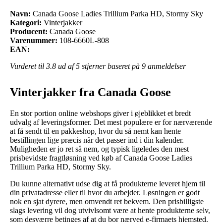
Navn:
Canada Goose Ladies Trillium Parka HD, Stormy Sky
Kategori:
Vinterjakker
Producent:
Canada Goose
Varenummer:
108-6660L-808
EAN:
Vurderet til
3.8
ud af 5 stjerner baseret på
9
anmeldelser
Vinterjakker fra Canada Goose
En stor portion online webshops giver i øjeblikket et bredt
udvalg af leveringsformer. Det mest populære er for nærværende
at få sendt til en pakkeshop, hvor du så nemt kan hente
bestillingen lige præcis når det passer ind i din kalender.
Muligheden er jo ret så nem, og typisk ligeledes den mest
prisbevidste fragtløsning ved køb af Canada Goose Ladies
Trillium Parka HD, Stormy Sky.
Du kunne alternativt udse dig at få produkterne leveret hjem til
din privatadresse eller til hvor du arbejder. Løsningen er godt
nok en sjat dyrere, men omvendt ret bekvem. Den prisbilligste
slags levering vil dog utvivlsomt være at hente produkterne selv,
som desværre betinges af at du bor nærved e-firmaets hjemsted.