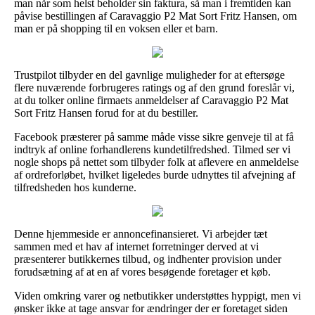
man når som helst beholder sin faktura, så man i fremtiden kan
påvise bestillingen af Caravaggio P2 Mat Sort Fritz Hansen, om
man er på shopping til en voksen eller et barn.
Trustpilot tilbyder en del gavnlige muligheder for at eftersøge
flere nuværende forbrugeres ratings og af den grund foreslår vi,
at du tolker online firmaets anmeldelser af Caravaggio P2 Mat
Sort Fritz Hansen forud for at du bestiller.
Facebook præsterer på samme måde visse sikre genveje til at få
indtryk af online forhandlerens kundetilfredshed. Tilmed ser vi
nogle shops på nettet som tilbyder folk at aflevere en anmeldelse
af ordreforløbet, hvilket ligeledes burde udnyttes til afvejning af
tilfredsheden hos kunderne.
Denne hjemmeside er annoncefinansieret. Vi arbejder tæt
sammen med et hav af internet forretninger derved at vi
præsenterer butikkernes tilbud, og indhenter provision under
forudsætning af at en af vores besøgende foretager et køb.
Viden omkring varer og netbutikker understøttes hyppigt, men vi
ønsker ikke at tage ansvar for ændringer der er foretaget siden