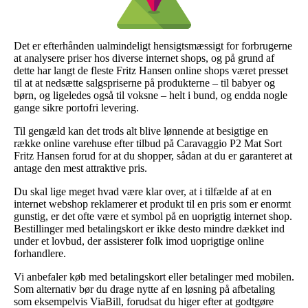
Det er efterhånden ualmindeligt hensigtsmæssigt for forbrugerne
at analysere priser hos diverse internet shops, og på grund af
dette har langt de fleste Fritz Hansen online shops været presset
til at at nedsætte salgspriserne på produkterne – til babyer og
børn, og ligeledes også til voksne – helt i bund, og endda nogle
gange sikre portofri levering.
Til gengæld kan det trods alt blive lønnende at besigtige en
række online varehuse efter tilbud på Caravaggio P2 Mat Sort
Fritz Hansen forud for at du shopper, sådan at du er garanteret at
antage den mest attraktive pris.
Du skal lige meget hvad være klar over, at i tilfælde af at en
internet webshop reklamerer et produkt til en pris som er enormt
gunstig, er det ofte være et symbol på en uoprigtig internet shop.
Bestillinger med betalingskort er ikke desto mindre dækket ind
under et lovbud, der assisterer folk imod uoprigtige online
forhandlere.
Vi anbefaler køb med betalingskort eller betalinger med mobilen.
Som alternativ bør du drage nytte af en løsning på afbetaling
som eksempelvis ViaBill, forudsat du higer efter at godtgøre