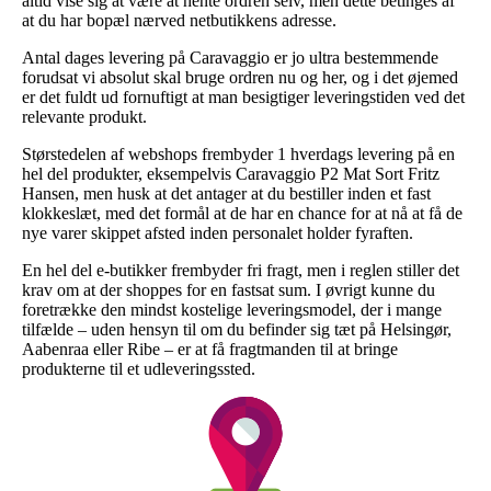
altid vise sig at være at hente ordren selv, men dette betinges af
at du har bopæl nærved netbutikkens adresse.
Antal dages levering på Caravaggio er jo ultra bestemmende
forudsat vi absolut skal bruge ordren nu og her, og i det øjemed
er det fuldt ud fornuftigt at man besigtiger leveringstiden ved det
relevante produkt.
Størstedelen af webshops frembyder 1 hverdags levering på en
hel del produkter, eksempelvis Caravaggio P2 Mat Sort Fritz
Hansen, men husk at det antager at du bestiller inden et fast
klokkeslæt, med det formål at de har en chance for at nå at få de
nye varer skippet afsted inden personalet holder fyraften.
En hel del e-butikker frembyder fri fragt, men i reglen stiller det
krav om at der shoppes for en fastsat sum. I øvrigt kunne du
foretrække den mindst kostelige leveringsmodel, der i mange
tilfælde – uden hensyn til om du befinder sig tæt på Helsingør,
Aabenraa eller Ribe – er at få fragtmanden til at bringe
produkterne til et udleveringssted.