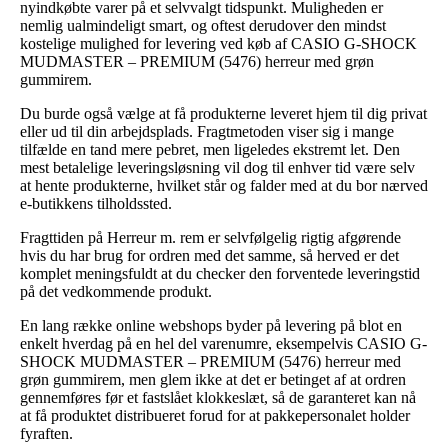
nyindkøbte varer på et selvvalgt tidspunkt. Muligheden er
nemlig ualmindeligt smart, og oftest derudover den mindst
kostelige mulighed for levering ved køb af CASIO G-SHOCK
MUDMASTER – PREMIUM (5476) herreur med grøn
gummirem.
Du burde også vælge at få produkterne leveret hjem til dig privat
eller ud til din arbejdsplads. Fragtmetoden viser sig i mange
tilfælde en tand mere pebret, men ligeledes ekstremt let. Den
mest betalelige leveringsløsning vil dog til enhver tid være selv
at hente produkterne, hvilket står og falder med at du bor nærved
e-butikkens tilholdssted.
Fragttiden på Herreur m. rem er selvfølgelig rigtig afgørende
hvis du har brug for ordren med det samme, så herved er det
komplet meningsfuldt at du checker den forventede leveringstid
på det vedkommende produkt.
En lang række online webshops byder på levering på blot en
enkelt hverdag på en hel del varenumre, eksempelvis CASIO G-
SHOCK MUDMASTER – PREMIUM (5476) herreur med
grøn gummirem, men glem ikke at det er betinget af at ordren
gennemføres før et fastslået klokkeslæt, så de garanteret kan nå
at få produktet distribueret forud for at pakkepersonalet holder
fyraften.