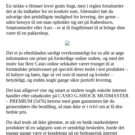
En række e-firmaer lover gratis fragt, men i reglen forudsætter
det at du indkøber for en konkret sum. Alternativt bør du
udvælge den prisbilligste mulighed for levering, der gerne –
uden hensyn til om man opholder sig tæt på København,
Smørumnedre eller Aars – er at få fragtfirmaet til at bringe dine
varer til en pakkeshop.
Det er jo efterhånden særligt overkommeligt for os alle at søge
information om priser på forskellige online outlets, og med det
motiv har flere Casio online selskaber været tvunget til at
formindske prisniveauet på specielt deres bedst i test produkter –
til babyer og børn, lige så vel som til mænd og kvinder –
betydeligt, og endda nogle gange sikre portofri levering.
Det kan alligevel vise sig smart at studere nogle enkelte internet
handler efter rabatkoder på CASIO G-SHOCK MUDMASTER
– PREMIUM (5476) herreur med grøn gummirem før du
gennemfører din bestilling, så man ikke er i tvivl om at få den
bedste pris.
Du skal trods alt ikke glemme, at når en butik markedsfører
produkter til en salgspris som er uendeligt beskeden, burde det
mange gange være et kendetegn på en bedragerisk internet