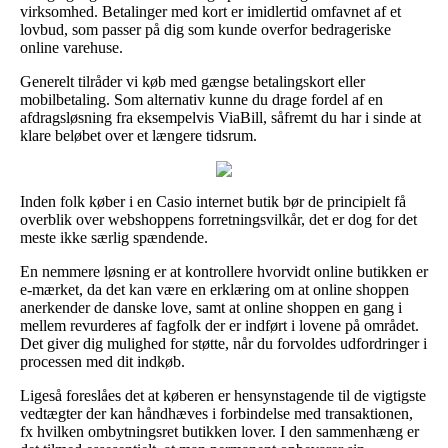
virksomhed. Betalinger med kort er imidlertid omfavnet af et
lovbud, som passer på dig som kunde overfor bedrageriske
online varehuse.
Generelt tilråder vi køb med gængse betalingskort eller
mobilbetaling. Som alternativ kunne du drage fordel af en
afdragsløsning fra eksempelvis ViaBill, såfremt du har i sinde at
klare beløbet over et længere tidsrum.
Inden folk køber i en Casio internet butik bør de principielt få
overblik over webshoppens forretningsvilkår, det er dog for det
meste ikke særlig spændende.
En nemmere løsning er at kontrollere hvorvidt online butikken er
e-mærket, da det kan være en erklæring om at online shoppen
anerkender de danske love, samt at online shoppen en gang i
mellem revurderes af fagfolk der er indført i lovene på området.
Det giver dig mulighed for støtte, når du forvoldes udfordringer i
processen med dit indkøb.
Ligeså foreslåes det at køberen er hensynstagende til de vigtigste
vedtægter der kan håndhæves i forbindelse med transaktionen,
fx hvilken ombytningsret butikken lover. I den sammenhæng er