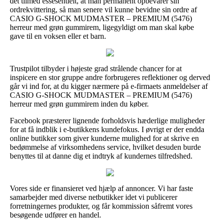
det tilmed essesentielt, at man permanent opbevarer sin
ordrekvittering, så man senere vil kunne bevidne sin ordre af
CASIO G-SHOCK MUDMASTER – PREMIUM (5476)
herreur med grøn gummirem, ligegyldigt om man skal købe
gave til en voksen eller et barn.
Trustpilot tilbyder i højeste grad strålende chancer for at
inspicere en stor gruppe andre forbrugeres reflektioner og derved
går vi ind for, at du kigger nærmere på e-firmaets anmeldelser af
CASIO G-SHOCK MUDMASTER – PREMIUM (5476)
herreur med grøn gummirem inden du køber.
Facebook præsterer lignende forholdsvis hæderlige muligheder
for at få indblik i e-butikkens kundefokus. I øvrigt er der endda
online butikker som giver kunderne mulighed for at skrive en
bedømmelse af virksomhedens service, hvilket desuden burde
benyttes til at danne dig et indtryk af kundernes tilfredshed.
Vores side er finansieret ved hjælp af annoncer. Vi har faste
samarbejder med diverse netbutikker idet vi publicerer
forretningernes produkter, og får kommission såfremt vores
besøgende udfører en handel.