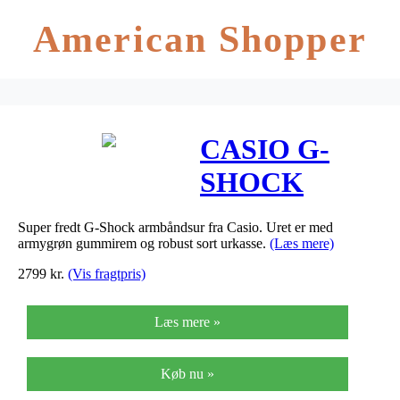
American Shopper
CASIO G-
SHOCK
MUDMASTER
Super fredt G-Shock armbåndsur fra Casio. Uret er med
– PREMIUM
armygrøn gummirem og robust sort urkasse.
(Læs mere)
(5476) herreur
2799
kr.
(Vis fragtpris)
med grøn
Læs mere »
gummirem
Køb nu »