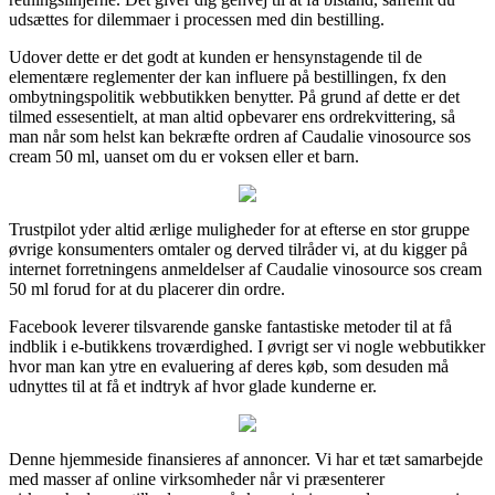
udsættes for dilemmaer i processen med din bestilling.
Udover dette er det godt at kunden er hensynstagende til de
elementære reglementer der kan influere på bestillingen, fx den
ombytningspolitik webbutikken benytter. På grund af dette er det
tilmed essesentielt, at man altid opbevarer ens ordrekvittering, så
man når som helst kan bekræfte ordren af Caudalie vinosource sos
cream 50 ml, uanset om du er voksen eller et barn.
Trustpilot yder altid ærlige muligheder for at efterse en stor gruppe
øvrige konsumenters omtaler og derved tilråder vi, at du kigger på
internet forretningens anmeldelser af Caudalie vinosource sos cream
50 ml forud for at du placerer din ordre.
Facebook leverer tilsvarende ganske fantastiske metoder til at få
indblik i e-butikkens troværdighed. I øvrigt ser vi nogle webbutikker
hvor man kan ytre en evaluering af deres køb, som desuden må
udnyttes til at få et indtryk af hvor glade kunderne er.
Denne hjemmeside finansieres af annoncer. Vi har et tæt samarbejde
med masser af online virksomheder når vi præsenterer