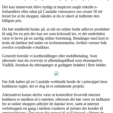
Det kan immervæk blive nyttigt at inspicere nogle enkelte e-
forhandlere efter rabat på Caudalie vinosource sos cream 50 ml
forud for at du shopper, således at du er sikret at indhente den
billigste pris.
Du bør imidlertid huske på, at når en online butik udlover produkter
til salg for en pris der kan ses som kolossalt lav, er det undertiden
være et bevis på en uærlig online forretning. Betalinger med kort er
trods alt dækket ind under en lovbestemmelse, hvilket værner folk
overfor svindlende e-butikker.
Generelt foreslår vi kortbestillinger eller mobilbetaling. Som
alternativ kan du overveje et afbetalingstilbud som eksempelvis
ViaBill, forudsat du efterspørger at godtgøre beløbet i flere bidder.
Før folk køber på en Caudalie webbutik burde de i princippet læse
butikkens regler, det er dog tit et omfattende projekt.
Alternativet kunne derfor være at kontrollere hvorvidt internet
butikken er medlem af e-mærket, eftersom det bør være en indikator
for at online shoppen adlyder de danske love, samt at internet
webshoppen en gang i mellem vurderes af jurister der kender til
retningslinjerne. Det giver dig genvej til at få bistand, såfremt du