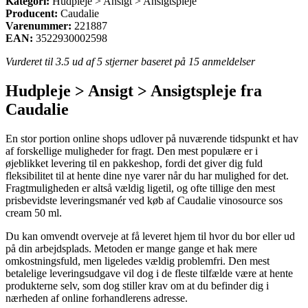
Kategori:
Hudpleje > Ansigt > Ansigtspleje
Producent:
Caudalie
Varenummer:
221887
EAN:
3522930002598
Vurderet til
3.5
ud af 5 stjerner baseret på
15
anmeldelser
Hudpleje > Ansigt > Ansigtspleje fra
Caudalie
En stor portion online shops udlover på nuværende tidspunkt et hav
af forskellige muligheder for fragt. Den mest populære er i
øjeblikket levering til en pakkeshop, fordi det giver dig fuld
fleksibilitet til at hente dine nye varer når du har mulighed for det.
Fragtmuligheden er altså vældig ligetil, og ofte tillige den mest
prisbevidste leveringsmanér ved køb af Caudalie vinosource sos
cream 50 ml.
Du kan omvendt overveje at få leveret hjem til hvor du bor eller ud
på din arbejdsplads. Metoden er mange gange et hak mere
omkostningsfuld, men ligeledes vældig problemfri. Den mest
betalelige leveringsudgave vil dog i de fleste tilfælde være at hente
produkterne selv, som dog stiller krav om at du befinder dig i
nærheden af online forhandlerens adresse.