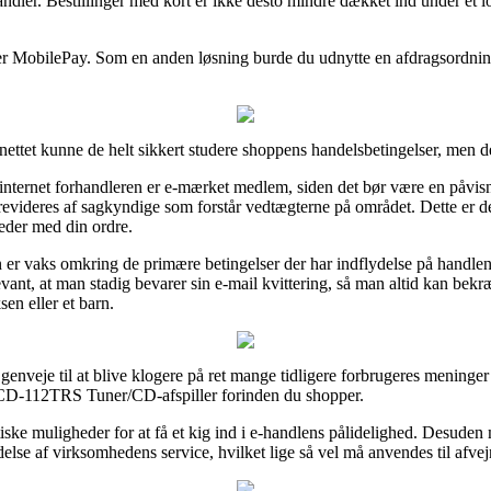
ndler. Bestillinger med kort er ikke desto mindre dækket ind under et 
eller MobilePay. Som en anden løsning burde du udnytte en afdragsordnin
ttet kunne de helt sikkert studere shoppens handelsbetingelser, men de
 internet forhandleren er e-mærket medlem, siden det bør være en påvis
revideres af sagkyndige som forstår vedtægterne på området. Dette er de
eder med din ordre.
 er vaks omkring de primære betingelser der har indflydelse på handlen
relevant, at man stadig bevarer sin e-mail kvittering, så man altid kan 
sen eller et barn.
genveje til at blive klogere på ret mange tidligere forbrugeres meninger 
f CD-112TRS Tuner/CD-afspiller forinden du shopper.
stiske muligheder for at få et kig ind i e-handlens pålidelighed. Desud
else af virksomhedens service, hvilket lige så vel må anvendes til afvej