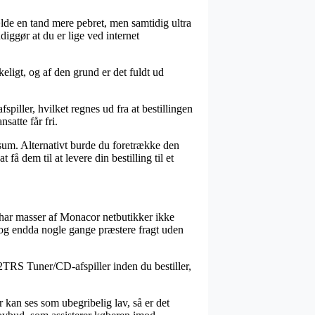
ælde en tand mere pebret, men samtidig ultra
iggør at du er lige ved internet
keligt, og af den grund er det fuldt ud
iller, hvilket regnes ud fra at bestillingen
satte får fri.
t sum. Alternativt burde du foretrække den
å dem til at levere din bestilling til et
v har masser af Monacor netbutikker ikke
, og endda nogle gange præstere fragt uden
12TRS Tuner/CD-afspiller inden du bestiller,
kan ses som ubegribelig lav, så er det