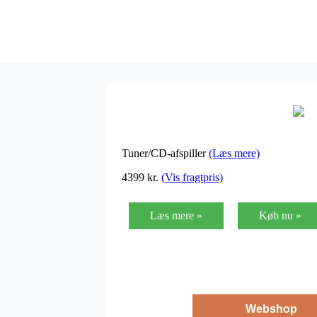
Tuner/CD-afspiller
(Læs mere)
4399
kr.
(Vis fragtpris)
Læs mere »
Køb nu »
Webshop