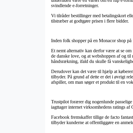
undertiden være en varsel om en fup e-forha
svindlende e-forretninger.
Vi tilråder bestillinger med betalingskort 
tilstræber at godtgøre prisen i flere bidder.
Inden folk shopper på en Monacor shop på ne
Et nemt alternativ kan derfor være at se om
de danske love, og at webshoppen af og til 
håndsrækning, ifald du skulle få vanskeligh
Derudover kan det være til hjælp at køberen
tilbyder. På grund af dette er det i øvrigt 
afspiller, om man søger et produkt til en vok
Trustpilot forærer dig nogenlunde passelige 
iagttager internet virksomhedens ratings a
Facebook fremskaffer tillige de facto fanta
tilbyder kunderne at offentliggøre en anmeld