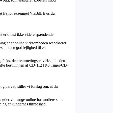
lovbud, som assisterer køberen imod
g fra for eksempel ViaBill, hvis du
t er oftest ikke videre spændende.
ning af at online virksomheden respekterer
suden en god lejlighed til en
, f.eks. den returneringsret virksomheden
bekræfte bestillingen af CD-112TRS Tuner/CD-
og derved stiller vi forslag om, at du
en møder vi mange online forhandlere som
ning af kundernes tilfredshed.