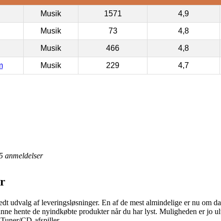
Musik
1571
4,9
Musik
73
4,8
Musik
466
4,8
m
Musik
229
4,7
5
anmeldelser
or
edt udvalg af leveringsløsninger. En af de mest almindelige er nu om d
unne hente de nyindkøbte produkter når du har lyst. Muligheden er jo ultra 
Tuner/CD-afspiller.