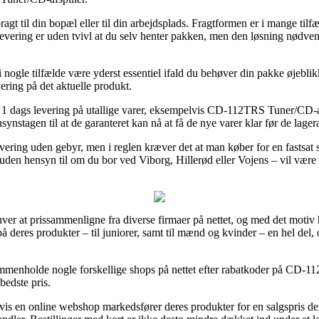
gt til din bopæl eller til din arbejdsplads. Fragtformen er i mange tilf
vering er uden tvivl at du selv henter pakken, men den løsning nødvend
i nogle tilfælde være yderst essentiel ifald du behøver din pakke øjeblik
vering på det aktuelle produkt.
r 1 dags levering på utallige varer, eksempelvis CD-112TRS Tuner/CD-afsp
synstagen til at de garanteret kan nå at få de nye varer klar før de lageran
 levering uden gebyr, men i reglen kræver det at man køber for en fastsa
uden hensyn til om du bor ved Viborg, Hillerød eller Vojens – vil være at f
nhver at prissammenligne fra diverse firmaer på nettet, og med det moti
å deres produkter – til juniorer, samt til mænd og kvinder – en hel del
 sammenholde nogle forskellige shops på nettet efter rabatkoder på CD-1
 bedste pris.
s en online webshop markedsfører deres produkter for en salgspris der 