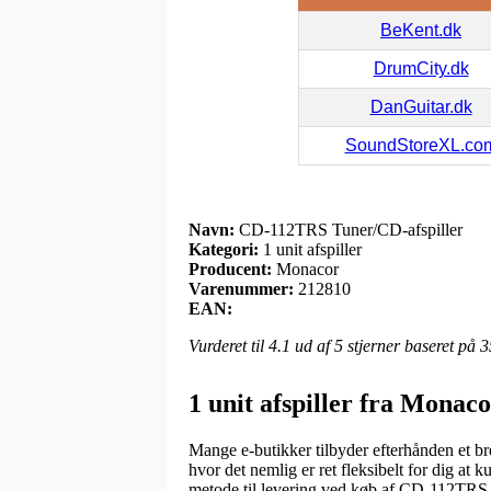
BeKent.dk
DrumCity.dk
DanGuitar.dk
SoundStoreXL.co
Navn:
CD-112TRS Tuner/CD-afspiller
Kategori:
1 unit afspiller
Producent:
Monacor
Varenummer:
212810
EAN:
Vurderet til
4.1
ud af 5 stjerner baseret på
3
1 unit afspiller fra Monac
Mange e-butikker tilbyder efterhånden et br
hvor det nemlig er ret fleksibelt for dig at k
metode til levering ved køb af CD-112TRS 