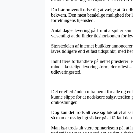
Du bør omvendt udse dig at vælge at få udbra
bekvem. Den mest betalelige mulighed for le
forretningens hjemsted.
Antal dages levering på 1 unit afspiller kan 
væsentligt at du finder tidshorisonten for le
Størstedelen af internet butikker annoncere
laves tidligere end et fast tidspunkt, med hen
Indtil flere forhandlere på nettet præsterer
mindst kostelige leveringsform, der oftest – 
udleveringssted.
Det er efterhånden ultra nemt for alle og e
kunne slippe for at nedskære salgsværdien p
omkostninger.
Dog kan det trods alt vise sig lukrativt at
så man er usvigeligt sikker på at få fat i den
Man bør trods alt være opmærksom på, at hvi