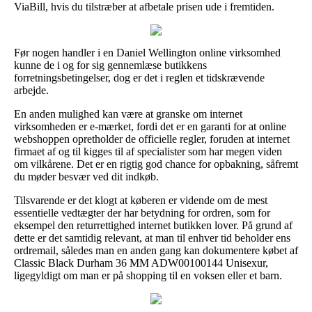
ViaBill, hvis du tilstræber at afbetale prisen ude i fremtiden.
Før nogen handler i en Daniel Wellington online virksomhed
kunne de i og for sig gennemlæse butikkens
forretningsbetingelser, dog er det i reglen et tidskrævende
arbejde.
En anden mulighed kan være at granske om internet
virksomheden er e-mærket, fordi det er en garanti for at online
webshoppen opretholder de officielle regler, foruden at internet
firmaet af og til kigges til af specialister som har megen viden
om vilkårene. Det er en rigtig god chance for opbakning, såfremt
du møder besvær ved dit indkøb.
Tilsvarende er det klogt at køberen er vidende om de mest
essentielle vedtægter der har betydning for ordren, som for
eksempel den returrettighed internet butikken lover. På grund af
dette er det samtidig relevant, at man til enhver tid beholder ens
ordremail, således man en anden gang kan dokumentere købet af
Classic Black Durham 36 MM ADW00100144 Unisexur,
ligegyldigt om man er på shopping til en voksen eller et barn.