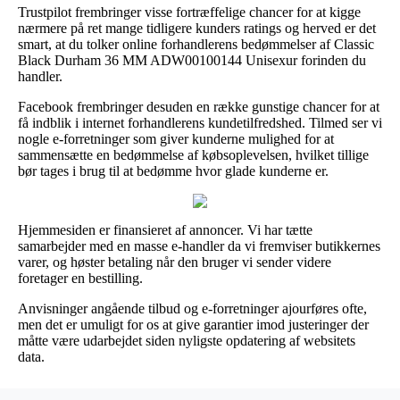
Trustpilot frembringer visse fortræffelige chancer for at kigge
nærmere på ret mange tidligere kunders ratings og herved er det
smart, at du tolker online forhandlerens bedømmelser af Classic
Black Durham 36 MM ADW00100144 Unisexur forinden du
handler.
Facebook frembringer desuden en række gunstige chancer for at
få indblik i internet forhandlerens kundetilfredshed. Tilmed ser vi
nogle e-forretninger som giver kunderne mulighed for at
sammensætte en bedømmelse af købsoplevelsen, hvilket tillige
bør tages i brug til at bedømme hvor glade kunderne er.
Hjemmesiden er finansieret af annoncer. Vi har tætte
samarbejder med en masse e-handler da vi fremviser butikkernes
varer, og høster betaling når den bruger vi sender videre
foretager en bestilling.
Anvisninger angående tilbud og e-forretninger ajourføres ofte,
men det er umuligt for os at give garantier imod justeringer der
måtte være udarbejdet siden nyligste opdatering af websitets
data.