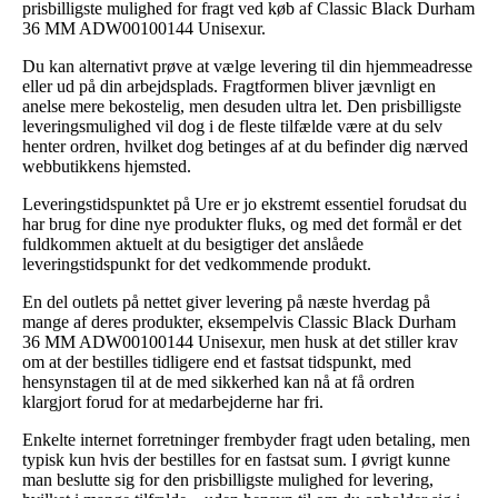
prisbilligste mulighed for fragt ved køb af Classic Black Durham
36 MM ADW00100144 Unisexur.
Du kan alternativt prøve at vælge levering til din hjemmeadresse
eller ud på din arbejdsplads. Fragtformen bliver jævnligt en
anelse mere bekostelig, men desuden ultra let. Den prisbilligste
leveringsmulighed vil dog i de fleste tilfælde være at du selv
henter ordren, hvilket dog betinges af at du befinder dig nærved
webbutikkens hjemsted.
Leveringstidspunktet på Ure er jo ekstremt essentiel forudsat du
har brug for dine nye produkter fluks, og med det formål er det
fuldkommen aktuelt at du besigtiger det anslåede
leveringstidspunkt for det vedkommende produkt.
En del outlets på nettet giver levering på næste hverdag på
mange af deres produkter, eksempelvis Classic Black Durham
36 MM ADW00100144 Unisexur, men husk at det stiller krav
om at der bestilles tidligere end et fastsat tidspunkt, med
hensynstagen til at de med sikkerhed kan nå at få ordren
klargjort forud for at medarbejderne har fri.
Enkelte internet forretninger frembyder fragt uden betaling, men
typisk kun hvis der bestilles for en fastsat sum. I øvrigt kunne
man beslutte sig for den prisbilligste mulighed for levering,