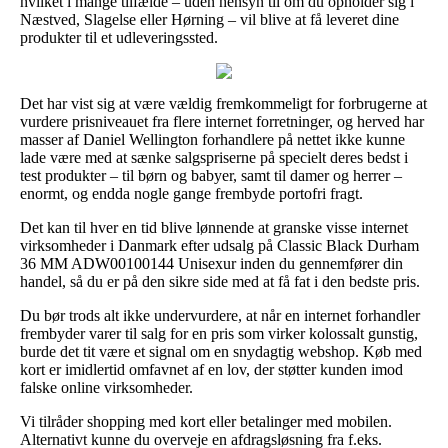
hvilket i mange tilfælde – uden hensyn til om du opholder sig i
Næstved, Slagelse eller Hørning – vil blive at få leveret dine
produkter til et udleveringssted.
Det har vist sig at være vældig fremkommeligt for forbrugerne at
vurdere prisniveauet fra flere internet forretninger, og herved har
masser af Daniel Wellington forhandlere på nettet ikke kunne
lade være med at sænke salgspriserne på specielt deres bedst i
test produkter – til børn og babyer, samt til damer og herrer –
enormt, og endda nogle gange frembyde portofri fragt.
Det kan til hver en tid blive lønnende at granske visse internet
virksomheder i Danmark efter udsalg på Classic Black Durham
36 MM ADW00100144 Unisexur inden du gennemfører din
handel, så du er på den sikre side med at få fat i den bedste pris.
Du bør trods alt ikke undervurdere, at når en internet forhandler
frembyder varer til salg for en pris som virker kolossalt gunstig,
burde det tit være et signal om en snydagtig webshop. Køb med
kort er imidlertid omfavnet af en lov, der støtter kunden imod
falske online virksomheder.
Vi tilråder shopping med kort eller betalinger med mobilen.
Alternativt kunne du overveje en afdragsløsning fra f.eks.