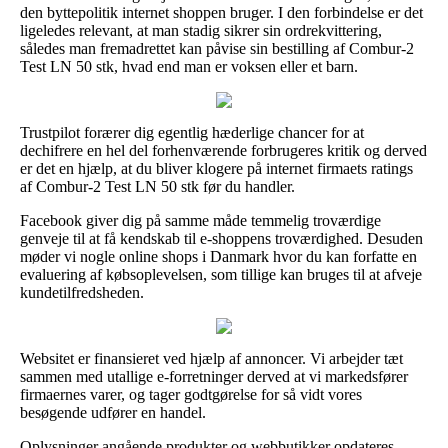
den byttepolitik internet shoppen bruger. I den forbindelse er det
ligeledes relevant, at man stadig sikrer sin ordrekvittering,
således man fremadrettet kan påvise sin bestilling af Combur-2
Test LN 50 stk, hvad end man er voksen eller et barn.
Trustpilot forærer dig egentlig hæderlige chancer for at
dechifrere en hel del forhenværende forbrugeres kritik og derved
er det en hjælp, at du bliver klogere på internet firmaets ratings
af Combur-2 Test LN 50 stk før du handler.
Facebook giver dig på samme måde temmelig troværdige
genveje til at få kendskab til e-shoppens troværdighed. Desuden
møder vi nogle online shops i Danmark hvor du kan forfatte en
evaluering af købsoplevelsen, som tillige kan bruges til at afveje
kundetilfredsheden.
Websitet er finansieret ved hjælp af annoncer. Vi arbejder tæt
sammen med utallige e-forretninger derved at vi markedsfører
firmaernes varer, og tager godtgørelse for så vidt vores
besøgende udfører en handel.
Oplysninger angående produkter og webbutikker opdateres