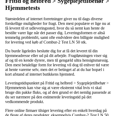
Fritid og helbred > Sygeplejetilbehør >
Hjemmetests
Størstedelen af internet forretninger giver nu til dags diverse
forskellige muligheder for fragt. Den mest populære er lige nu at
få leveret til et udleveringssted, hvor du så nemt kan hente de
bestilte varer lige når det passer dig. Leveringsformen er altså
temmelig problemfri, samt ofte endvidere den billigste mulighed
for levering ved køb af Combur-2 Test LN 50 stk.
Du burde ligeledes beslutte dig for at få det leveret til din
hjemmeadresse eller ud på dit arbejde. Fragtløsningen viser sig
af og til en kende dyrere, men til gengæld ultra hensigtsmæssig.
Den mest betalelige form for levering vil dog til enhver tid være
at hente varerne selv, men det er betinget af at du har bopæl i
kort afstand af internet butikkens hjemsted.
Leveringstidspunktet på Fritid og helbred > Sygeplejetilbehør >
Hjemmetests kan vise sig at være ekstremt vital hvis vi skal
bruge din pakke fluks, og af den grund er det nemlig passende at
du ser nærmere på den estimerede leveringstid på det
vedkommende produkt.
Flere online firmaer tilsiger levering efter en enkelt hverdag på
de fleste af deres produkter, eksempelvis Combur-2 Test LN 50