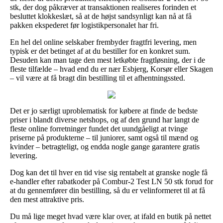
stk, der dog påkræver at transaktionen realiseres forinden et
besluttet klokkeslæt, så at de højst sandsynligt kan nå at få
pakken ekspederet før logistikpersonalet har fri.
En hel del online selskaber frembyder fragtfri levering, men
typisk er det betinget af at du bestiller for en konkret sum.
Desuden kan man tage den mest letkøbte fragtløsning, der i de
fleste tilfælde – hvad end du er nær Esbjerg, Korsør eller Skagen
– vil være at få bragt din bestilling til et afhentningssted.
Det er jo særligt uproblematisk for købere at finde de bedste
priser i blandt diverse netshops, og af den grund har langt de
fleste online forretninger fundet det uundgåeligt at tvinge
priserne på produkterne – til juniorer, samt også til mænd og
kvinder – betragteligt, og endda nogle gange garantere gratis
levering.
Dog kan det til hver en tid vise sig rentabelt at granske nogle få
e-handler efter rabatkoder på Combur-2 Test LN 50 stk forud for
at du gennemfører din bestilling, så du er velinformeret til at få
den mest attraktive pris.
Du må lige meget hvad være klar over, at ifald en butik på nettet