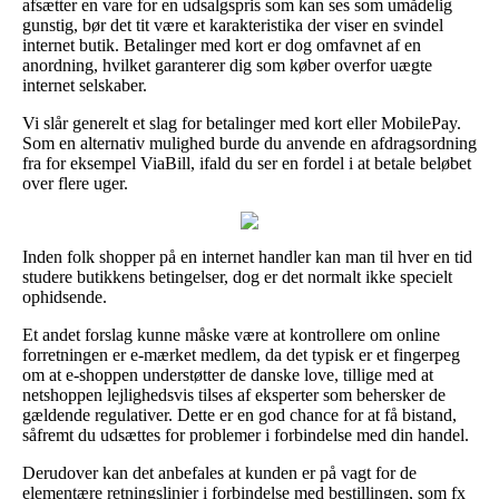
afsætter en vare for en udsalgspris som kan ses som umådelig
gunstig, bør det tit være et karakteristika der viser en svindel
internet butik. Betalinger med kort er dog omfavnet af en
anordning, hvilket garanterer dig som køber overfor uægte
internet selskaber.
Vi slår generelt et slag for betalinger med kort eller MobilePay.
Som en alternativ mulighed burde du anvende en afdragsordning
fra for eksempel ViaBill, ifald du ser en fordel i at betale beløbet
over flere uger.
Inden folk shopper på en internet handler kan man til hver en tid
studere butikkens betingelser, dog er det normalt ikke specielt
ophidsende.
Et andet forslag kunne måske være at kontrollere om online
forretningen er e-mærket medlem, da det typisk er et fingerpeg
om at e-shoppen understøtter de danske love, tillige med at
netshoppen lejlighedsvis tilses af eksperter som behersker de
gældende regulativer. Dette er en god chance for at få bistand,
såfremt du udsættes for problemer i forbindelse med din handel.
Derudover kan det anbefales at kunden er på vagt for de
elementære retningslinjer i forbindelse med bestillingen, som fx