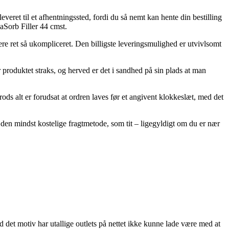
veret til et afhentningssted, fordi du så nemt kan hente din bestilling
aSorb Filler 44 cmst.
ere ret så ukompliceret. Den billigste leveringsmulighed er utvivlsomt
 produktet straks, og herved er det i sandhed på sin plads at man
ds alt er forudsat at ordren laves før et angivent klokkeslæt, med det
e den mindst kostelige fragtmetode, som tit – ligegyldigt om du er nær
d det motiv har utallige outlets på nettet ikke kunne lade være med at