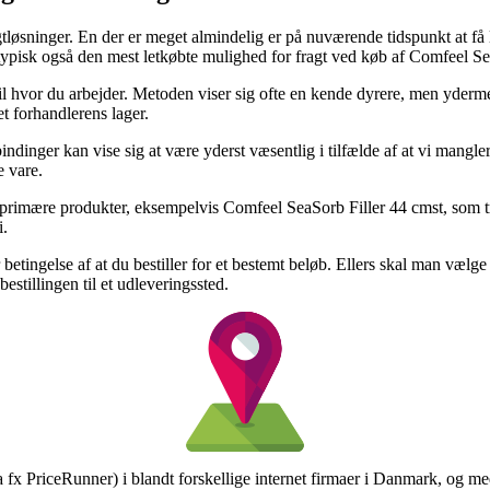
løsninger. En der er meget almindelig er på nuværende tidspunkt at få le
t typisk også den mest letkøbte mulighed for fragt ved køb af Comfeel Se
til hvor du arbejder. Metoden viser sig ofte en kende dyrere, men yderm
et forhandlerens lager.
dinger kan vise sig at være yderst væsentlig i tilfælde af at vi mangler
 vare.
 primære produkter, eksempelvis Comfeel SeaSorb Filler 44 cmst, som tro
i.
 betingelse af at du bestiller for et bestemt beløb. Ellers skal man vælg
estillingen til et udleveringssted.
a fx PriceRunner) i blandt forskellige internet firmaer i Danmark, og me