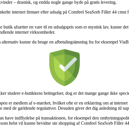
 kvinder – drastisk, og endda nogle gange byde på gratis levering.
te internet firmaer efter udsalg på Comfeel SeaSorb Filler 44 cmst for
ne butik afsætter en vare til en udsalgspris som er mystisk lav, kunne d
indlende internet virksomheder.
 alternativ kunne du bruge en afbetalingsløsning fra for eksempel ViaBill
sikker studere e-butikkens betingelser, dog er det mange gange ikke speci
pen er medlem af e-mærket, hvilket ofte er en erklæring om at internet 
med de gældende regulativer. Desuden giver det dig anledning til suppo
kan have indflydelse på transaktionen, for eksempel den ombytningspolit
år som helst vil kunne bevidne sin shopping af Comfeel SeaSorb Filler 44