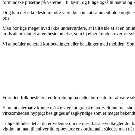
formindske priserne på varerne – til børn, og tillige også til mænd og
Dog kan det ikke desto mindre være lønsomt at sammenholde nogle enkel
pris.
Man bør lige meget hvad ikke undervurdere, at i tilfælde af at en onli
trods alt omsluttet af en bestemmelse, som hjælper kunden overfor sv
Vi anbefaler generelt kortbetalinger eller betalinger med mobilen. Som
Forinden folk bestiller i en forretning på nettet burde de for at være 
Et nemt alternativ kunne måske være at granske hvorvidt internet shop
virksomheden hyppigt besigtiges af sagkyndige som er meget bekendte 
Tillige tilrådes det at du er vidende om de mest basale vedtægter der 
vigtigt, at man til enhver tid opbevarer ens ordremail, således man n