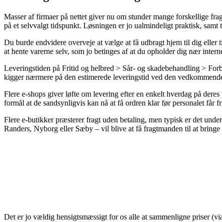
Masser af firmaer på nettet giver nu om stunder mange forskellige fragt
på et selvvalgt tidspunkt. Løsningen er jo ualmindeligt praktisk, sam
Du burde endvidere overveje at vælge at få udbragt hjem til dig eller 
at hente varerne selv, som jo betinges af at du opholder dig nær intern
Leveringstiden på Fritid og helbred > Sår- og skadebehandling > Forbin
kigger nærmere på den estimerede leveringstid ved den vedkommende
Flere e-shops giver løfte om levering efter en enkelt hverdag på deres
formål at de sandsynligvis kan nå at få ordren klar før personalet får fr
Flere e-butikker præsterer fragt uden betaling, men typisk er det under
Randers, Nyborg eller Sæby – vil blive at få fragtmanden til at bringe b
Det er jo vældig hensigtsmæssigt for os alle at sammenligne priser (vi