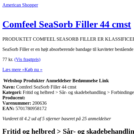
American Shopper
Comfeel SeaSorb Filler 44 cmst
PRODUKTET COMFEEL SEASORB FILLER ER KLASSIFICE
SeaSorb Filler er en højt absorberende bandage til kaviteter bestående
77
kr.
(Vis fragtpris)
Læs mere »
Køb nu »
Webshop
Produkter
Anmeldelser
Bedømmelse
Link
Navn:
Comfeel SeaSorb Filler 44 cmst
Kategori:
Fritid og helbred > Sår- og skadebehandling > Forbindinge
Producent:
Varenummer:
200636
EAN:
5701780958172
Vurderet til
4.2
ud af 5 stjerner baseret på
25
anmeldelser
Fritid og helbred > Sår- og skadebehandli