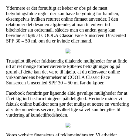
Ydermere er det fornuftigt at køber er obs på de mest
betydningsfulde regler der kan have betydning for handlen,
eksempelvis hvilken returret online firmaet anvender. I den
relation er det desuden afgørende, at man til enhver tid
bibeholder sin ordremail, således man en anden gang kan
bevidne sit køb af COOLA Classic Face Sunscreen Unscented
SPF 30 – 50 ml, om du er kvinde eller mand.
Trustpilot tilbyder fuldstændig tiltalende muligheder for at finde
ud af ret mange forhenværende køberes betragtninger og på
grund af dette kan det være til hjælp, at du eftersøger online
virksomhedens bedømmelser af COOLA Classic Face
Sunscreen Unscented SPF 30 – 50 ml før du køber.
Facebook frembringer lignende altid gavnlige muligheder for at
få et kig ind i e-forretningens pålidelighed. Herinde møder vi
faktisk online butikker som gør det muligt at notere en vurdering
af virksomhedens service, hvilket lige så vel kan benyttes til
vurdering af kundetilfredsheden.
Vores website finansieres af reklameindtægter. Vi arbejder