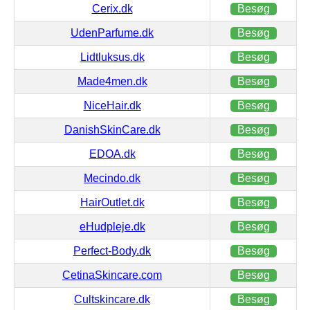
Cerix.dk
Besøg
UdenParfume.dk
Besøg
Lidtluksus.dk
Besøg
Made4men.dk
Besøg
NiceHair.dk
Besøg
DanishSkinCare.dk
Besøg
EDOA.dk
Besøg
Mecindo.dk
Besøg
HairOutlet.dk
Besøg
eHudpleje.dk
Besøg
Perfect-Body.dk
Besøg
CetinaSkincare.com
Besøg
Cultskincare.dk
Besøg