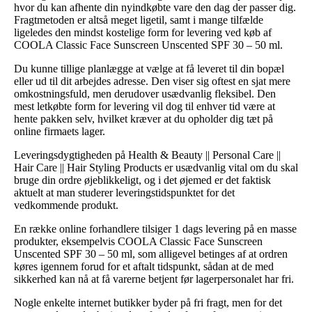
hvor du kan afhente din nyindkøbte vare den dag der passer dig.
Fragtmetoden er altså meget ligetil, samt i mange tilfælde
ligeledes den mindst kostelige form for levering ved køb af
COOLA Classic Face Sunscreen Unscented SPF 30 – 50 ml.
Du kunne tillige planlægge at vælge at få leveret til din bopæl
eller ud til dit arbejdes adresse. Den viser sig oftest en sjat mere
omkostningsfuld, men derudover usædvanlig fleksibel. Den
mest letkøbte form for levering vil dog til enhver tid være at
hente pakken selv, hvilket kræver at du opholder dig tæt på
online firmaets lager.
Leveringsdygtigheden på Health & Beauty || Personal Care ||
Hair Care || Hair Styling Products er usædvanlig vital om du skal
bruge din ordre øjeblikkeligt, og i det øjemed er det faktisk
aktuelt at man studerer leveringstidspunktet for det
vedkommende produkt.
En række online forhandlere tilsiger 1 dags levering på en masse
produkter, eksempelvis COOLA Classic Face Sunscreen
Unscented SPF 30 – 50 ml, som alligevel betinges af at ordren
køres igennem forud for et aftalt tidspunkt, sådan at de med
sikkerhed kan nå at få varerne betjent før lagerpersonalet har fri.
Nogle enkelte internet butikker byder på fri fragt, men for det