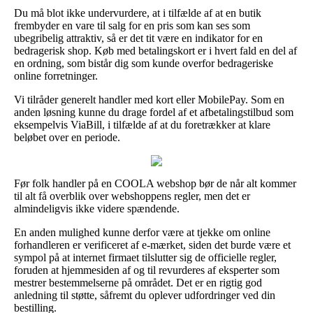
Du må blot ikke undervurdere, at i tilfælde af at en butik
frembyder en vare til salg for en pris som kan ses som
ubegribelig attraktiv, så er det tit være en indikator for en
bedragerisk shop. Køb med betalingskort er i hvert fald en del af
en ordning, som bistår dig som kunde overfor bedrageriske
online forretninger.
Vi tilråder generelt handler med kort eller MobilePay. Som en
anden løsning kunne du drage fordel af et afbetalingstilbud som
eksempelvis ViaBill, i tilfælde af at du foretrækker at klare
beløbet over en periode.
Før folk handler på en COOLA webshop bør de når alt kommer
til alt få overblik over webshoppens regler, men det er
almindeligvis ikke videre spændende.
En anden mulighed kunne derfor være at tjekke om online
forhandleren er verificeret af e-mærket, siden det burde være et
sympol på at internet firmaet tilslutter sig de officielle regler,
foruden at hjemmesiden af og til revurderes af eksperter som
mestrer bestemmelserne på området. Det er en rigtig god
anledning til støtte, såfremt du oplever udfordringer ved din
bestilling.