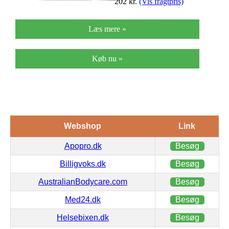
202
kr.
(Vis fragtpris)
Læs mere »
Køb nu »
Webshop
Link
Apopro.dk
Besøg
Billigvoks.dk
Besøg
AustralianBodycare.com
Besøg
Med24.dk
Besøg
Helsebixen.dk
Besøg