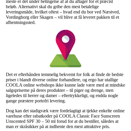
meste er det under betingelse af at du aftager for et præcist
beløb. Alternativt skal du gribe den mest betalelige
leveringsmåde, hvilket oftest – hvad end du bor ved Næstved,
Vordingborg eller Skagen – vil blive at få leveret pakken til et
afhentningssted.
Det er efterhånden temmelig bekvemt for folk at finde de bedste
priser i blandt diverse online forhandlere, og ergo har utallige
COOLA online webshops ikke kunne lade være med at mindske
salgspriserne på deres produkter – til piger og drenge, men
ligeledes til herrer og damer – eftertrykkeligt, og endda nogle
gange præstere portofri levering.
Dog kan det stadigvæk være fordelagtigt at tjekke enkelte online
varehuse efter rabatkoder på COOLA Classic Face Sunscreen
Unscented SPF 30 – 50 ml forud for at du bestiller, således at
man er skråsikker på at indhente den mest attraktive pris.