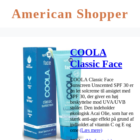
American Shopper
COOLA
Classic Face
Sunscreen
COOLA Classic Face
Unscented
Sunscreen Unscented SPF 30 er
en let solcreme til ansigtet med
SPF 30 – 50
SPF 30, der giver en høj
beskyttelse mod UVA/UVB
ml
stråler. Den indeholder
økologisk Acai Olie, som har en
stærk anti-age effekt på grund af
indholdet af vitamin C og E og
ome
(Læs mere)