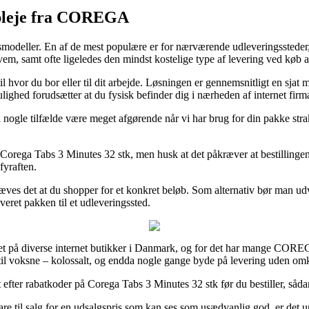
epleje fra COREGA
ingsmodeller. En af de mest populære er for nærværende udleveringssteder,
kvem, samt ofte ligeledes den mindst kostelige type af levering ved køb
hvor du bor eller til dit arbejde. Løsningen er gennemsnitligt en sjat m
lighed forudsætter at du fysisk befinder dig i nærheden af internet firm
nogle tilfælde være meget afgørende når vi har brug for din pakke strak
s Corega Tabs 3 Minutes 32 stk, men husk at det påkræver at bestillingen
fyraften.
æves det at du shopper for et konkret beløb. Som alternativ bør man ud
eret pakken til et udleveringssted.
eauet på diverse internet butikker i Danmark, og for det har mange COR
es til voksne – kolossalt, og endda nogle gange byde på levering uden om
 efter rabatkoder på Corega Tabs 3 Minutes 32 stk før du bestiller, sådan 
re til salg for en udsalgspris som kan ses som usædvanlig god, er det u