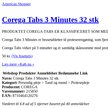
American Shopper
Corega Tabs 3 Minutes 32 stk
PRODUKTET COREGA TABS ER KLASSIFICERET SOM ME
Corega Tabs 3 Minutes er brusetabletter til proteserengøring, som fjer
Corega Tabs virker på 3 minutter og er samtidig skånsomme mod prot
50
kr.
(Vis fragtpris)
Læs mere »
Køb nu »
Webshop
Produkter
Anmeldelser
Bedømmelse
Link
Navn:
Corega Tabs 3 Minutes 32 stk
Kategori:
Personlig pleje > Tand og mund > Protesepleje
Producent:
COREGA
Varenummer:
215850
EAN:
8710464120276
Vurderet til
4.8
ud af 5 stjerner baseret på
40
anmeldelser