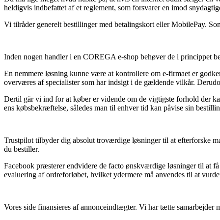
heldigvis indbefattet af et reglement, som forsvarer en imod snydagti
Vi tilråder generelt bestillinger med betalingskort eller MobilePay. So
Inden nogen handler i en COREGA e-shop behøver de i princippet betrag
En nemmere løsning kunne være at kontrollere om e-firmaet er godkend
overværes af specialister som har indsigt i de gældende vilkår. Derudo
Dertil går vi ind for at køber er vidende om de vigtigste forhold der 
ens købsbekræftelse, således man til enhver tid kan påvise sin bestill
Trustpilot tilbyder dig absolut troværdige løsninger til at efterforsk
du bestiller.
Facebook præsterer endvidere de facto ønskværdige løsninger til at få
evaluering af ordreforløbet, hvilket ydermere må anvendes til at vurder
Vores side finansieres af annonceindtægter. Vi har tætte samarbejder 