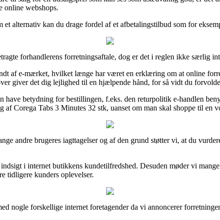
ge online webshops.
m et alternativ kan du drage fordel af et afbetalingstilbud som for eksemp
te forhandlerens forretningsaftale, dog er det i reglen ikke særlig int
t af e-mærket, hvilket længe har været en erklæring om at online forre
ver giver det dig lejlighed til en hjælpende hånd, for så vidt du forvold
kan have betydning for bestillingen, f.eks. den returpolitik e-handlen b
ing af Corega Tabs 3 Minutes 32 stk, uanset om man skal shoppe til en vo
e mange andre brugeres iagttagelser og af den grund støtter vi, at du vu
 indsigt i internet butikkens kundetilfredshed. Desuden møder vi mange
e tidligere kunders oplevelser.
med nogle forskellige internet foretagender da vi annoncerer forretning