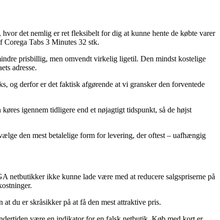
 hvor det nemlig er ret fleksibelt for dig at kunne hente de købte varer
 af Corega Tabs 3 Minutes 32 stk.
indre prisbillig, men omvendt virkelig ligetil. Den mindst kostelige
aets adresse.
s, og derfor er det faktisk afgørende at vi gransker den forventede
 køres igennem tidligere end et nøjagtigt tidspunkt, så de højst
vælge den mest betalelige form for levering, der oftest – uafhængig
EGA netbutikker ikke kunne lade være med at reducere salgspriserne på
kostninger.
at du er skråsikker på at få den mest attraktive pris.
ndertiden være en indikator for en falsk netbutik. Køb med kort er