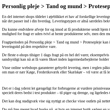
Personlig pleje > Tand og mund > Protes
En del internet shops tildeler i øjeblikket et hav af forskellige lever
når det passer ind i din hverdag. Leveringstypen er altså særdeles be
Du kunne endvidere afveje for og imod at få produkterne sendt hjem til 
mulighed for fragt er uden tvivl at hente produkterne selv, men den mu
Fragtperioden på Personlig pleje > Tand og mund > Protesepleje kan i 
leveringstid på den respektive vare.
De fleste e-shops tilsiger 1 dags fragt på en hel del varer, eksempelvi
sandsynligt kan nå at få varen fikset inden lagermedarbejderne holder 
Visse online webshops garanterer gebyrfri levering, men i reglen påkr
om man er nær Køge, Frederiksværk eller Skælskør – vil være at få lev
Det er i dag yderst let gængeligt for forbrugerne at vurdere prisniv
specielt deres bedst i test produkter – til piger og drenge, og ligeled
Det kan dog stadigvæk vise sig nyttigt at checke visse outlets på nettet
Du må lige meget hvad huske på, at hvis en internet butik sælger en va