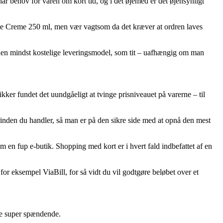
har behov for varen om kort tid, og i det øjemed er det øjensynligt
 Creme 250 ml, men vær vagtsom da det kræver at ordren laves
e den mindst kostelige leveringsmodel, som tit – uafhængig om man
tikker fundet det uundgåeligt at tvinge prisniveauet på varerne – til
rinden du handler, så man er på den sikre side med at opnå den mest
 om en fup e-butik. Shopping med kort er i hvert fald indbefattet af en
 for eksempel ViaBill, for så vidt du vil godtgøre beløbet over et
ke super spændende.