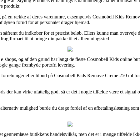
|| Hair Styling Products er naturligvis ualmindeligt aktuel forudsat vi 
ve produkt.
 på en række af deres varenumre, eksempelvis Cosmobell Kids Remove
af døren forud for at personalet drager hjemad.
 kun såfremt du indkøber for et præcist beløb. Ellers kunne man overvej
agtfirmaet til at bringe din pakke til et afhentningssted.
lige e-shops, og af den grund har langt de fleste Cosmobell Kids online bu
nogle gange frembyde portofri levering.
line forretninger efter tilbud på Cosmobell Kids Remove Creme 250 ml fo
is der kan virke ufattelig god, så er det i nogle tilfælde være et signal
en alternativ mulighed burde du drage fordel af en afbetalingsløsning som
et gennemlæse butikkens handelsvilkår, men det er i mange tilfælde ik