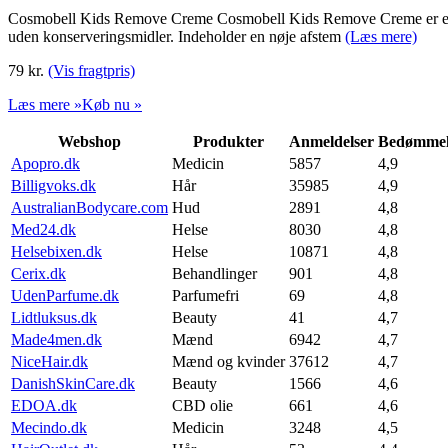
Cosmobell Kids Remove Creme Cosmobell Kids Remove Creme er en creme
uden konserveringsmidler. Indeholder en nøje afstem
(Læs mere)
79
kr.
(Vis fragtpris)
Læs mere »
Køb nu »
Webshop
Produkter
Anmeldelser
Bedømmel
Apopro.dk
Medicin
5857
4,9
Billigvoks.dk
Hår
35985
4,9
AustralianBodycare.com
Hud
2891
4,8
Med24.dk
Helse
8030
4,8
Helsebixen.dk
Helse
10871
4,8
Cerix.dk
Behandlinger
901
4,8
UdenParfume.dk
Parfumefri
69
4,8
Lidtluksus.dk
Beauty
41
4,7
Made4men.dk
Mænd
6942
4,7
NiceHair.dk
Mænd og kvinder
37612
4,7
DanishSkinCare.dk
Beauty
1566
4,6
EDOA.dk
CBD olie
661
4,6
Mecindo.dk
Medicin
3248
4,5