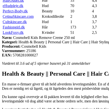
HairOutlet.dk
Hår
53
4,4
eHudpleje.dk
Hud
70
4,3
Perfect-Body.dk
Beauty
10
4
CetinaSkincare.com
Krokodilleolie
2
3,8
Cultskincare.dk
Hud
1
3,7
Fashiongirl.dk
Hår
173
3,7
LookFoxy.dk
Kvinder
51
2,5
Navn:
Cosmobell Kids Remove Creme 250 ml
Kategori:
Health & Beauty || Personal Care || Hair Care || Hair Styli
Producent:
Cosmobell Kids
Varenummer:
25186
EAN:
5708281000027
Vurderet til
3.6
ud af 5 stjerner baseret på
31
anmeldelser
Health & Beauty || Personal Care || Hair C
En masse e-firmaer giver til alt held alverdens leveringsmåder. En af de
Den er nemlig ret så ligetil, og tit ligeledes den mest prisbevidste 
Du kunne også overveje at få pakken leveret til din lejlighed eller hus
leveringsmåde vil dog altid være at hente ordren selv, men den løsning