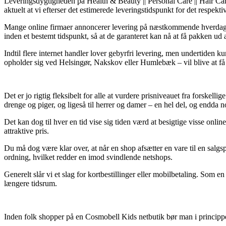
Leveringsdygtigheden på Health & Beauty || Personal Care || Hair Care 
aktuelt at vi efterser det estimerede leveringstidspunkt for det respekti
Mange online firmaer annoncerer levering på næstkommende hverdag
inden et bestemt tidspunkt, så at de garanteret kan nå at få pakken ud 
Indtil flere internet handler lover gebyrfri levering, men undertiden
opholder sig ved Helsingør, Nakskov eller Humlebæk – vil blive at få fr
Det er jo rigtig fleksibelt for alle at vurdere prisniveauet fra forskel
drenge og piger, og ligeså til herrer og damer – en hel del, og endda 
Det kan dog til hver en tid vise sig tiden værd at besigtige visse on
attraktive pris.
Du må dog være klar over, at når en shop afsætter en vare til en salgspr
ordning, hvilket redder en imod svindlende netshops.
Generelt slår vi et slag for kortbestillinger eller mobilbetaling. Som 
længere tidsrum.
Inden folk shopper på en Cosmobell Kids netbutik bør man i principp