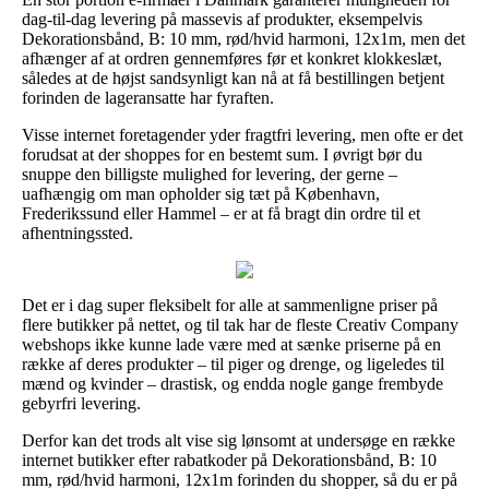
dag-til-dag levering på massevis af produkter, eksempelvis
Dekorationsbånd, B: 10 mm, rød/hvid harmoni, 12x1m, men det
afhænger af at ordren gennemføres før et konkret klokkeslæt,
således at de højst sandsynligt kan nå at få bestillingen betjent
forinden de lageransatte har fyraften.
Visse internet foretagender yder fragtfri levering, men ofte er det
forudsat at der shoppes for en bestemt sum. I øvrigt bør du
snuppe den billigste mulighed for levering, der gerne –
uafhængig om man opholder sig tæt på København,
Frederikssund eller Hammel – er at få bragt din ordre til et
afhentningssted.
Det er i dag super fleksibelt for alle at sammenligne priser på
flere butikker på nettet, og til tak har de fleste Creativ Company
webshops ikke kunne lade være med at sænke priserne på en
række af deres produkter – til piger og drenge, og ligeledes til
mænd og kvinder – drastisk, og endda nogle gange frembyde
gebyrfri levering.
Derfor kan det trods alt vise sig lønsomt at undersøge en række
internet butikker efter rabatkoder på Dekorationsbånd, B: 10
mm, rød/hvid harmoni, 12x1m forinden du shopper, så du er på