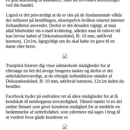
ved din handel.
Ligeså er det prisværdigt at du er obs på de fundamentale vilkår
der influerer på bestillingen, eksempelvis hvilken returret internet
forhandleren anvender. Derfor er det desuden vigtigt, at man
altid bibeholder sin e-mail kvittering, således man til enhver tid
kan bevise købet af Dekorationsbånd, B: 10 mm, rød/hvid
harmoni, 12x1m, ligegyldigt om du skal købe en gave til en
dame eller herre.
Trustpilot forærer dig visse udmærkede muligheder for at
eftersøge en hel del øvrige brugeres tanker og derfor er det
anbefalelsesværdigt, at du eftergår netbutikkens omtaler af
Dekorationsbånd, B: 10 mm, rød/hvid harmoni, 12x1m inden du
bestiller.
Facebook byder på endvidere ret så sikre muligheder for at få
kendskab til netshoppens troværdighed. Tilmed møder vi en del
online firmaer som giver kunderne mulighed for at meddele en
bedømmelse af ordreforløbet, som ydermere må tages i brug til
at vurdere hvor glade kunderne er.