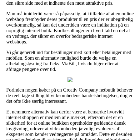
den sikre side med at indhente den mest attraktive pris.
Man må imidlertid være så påpasselig, at i tilfælde af at en online
webshop frembyder deres produkter til en pris der er ubegribelig
overkommelig, så kan det undertiden være en indikation på en
uoprigtig internet butik. Kortbestillinger er i hvert fald en del af
en vedtægt, der sikrer en overfor bedrageriske internet
webshops.
Vi går generelt ind for bestillinger med kort eller betalinger med
mobilen. Som en alternativ mulighed burde du vælge en
afbetalingsløsning fra f.eks. ViaBill, hvis du higer efter at
afdrage pengene over tid.
Forinden nogen køber på en Creativ Company netbutik behøver
de reelt tage stilling til virksomhedens handelsbetingelser, dog er
det ofte ikke særlig interessant.
Et nemmere alternativ kan derfor være at bemærke hvorvidt
internet shoppen er medlem af e-mærket, eftersom det er en
sikkerhed for at online butikken opretholder gældende dansk
lovgivning, udover at virksomheden jævnligt evalueres af
eksperter som kender vedtægterne på området. Dette er desuden
en god anledning til assistance, ifald du forvoldes udfordringer