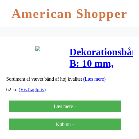
American Shopper
Dekorationsbån
B: 10 mm,
rød/hvid
Sortiment af vævet bånd af høj kvalitet
(Læs mere)
harmoni,
62
kr.
(Vis fragtpris)
12x1m
Læs mere »
Køb nu »