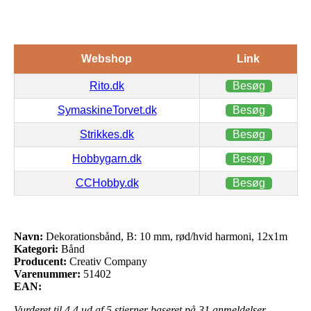
Webshop
Link
Rito.dk
Besøg
SymaskineTorvet.dk
Besøg
Strikkes.dk
Besøg
Hobbygarn.dk
Besøg
CCHobby.dk
Besøg
Navn:
Dekorationsbånd, B: 10 mm, rød/hvid harmoni, 12x1m
Kategori:
Bånd
Producent:
Creativ Company
Varenummer:
51402
EAN:
Vurderet til
4.4
ud af 5 stjerner baseret på
31
anmeldelser