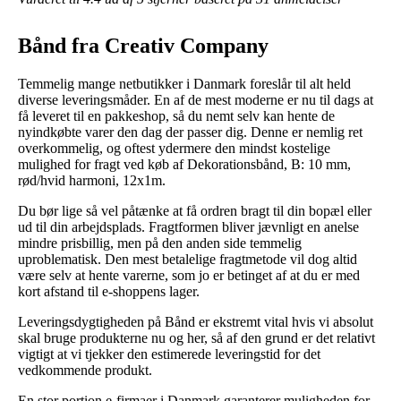
Bånd fra Creativ Company
Temmelig mange netbutikker i Danmark foreslår til alt held
diverse leveringsmåder. En af de mest moderne er nu til dags at
få leveret til en pakkeshop, så du nemt selv kan hente de
nyindkøbte varer den dag der passer dig. Denne er nemlig ret
overkommelig, og oftest ydermere den mindst kostelige
mulighed for fragt ved køb af Dekorationsbånd, B: 10 mm,
rød/hvid harmoni, 12x1m.
Du bør lige så vel påtænke at få ordren bragt til din bopæl eller
ud til din arbejdsplads. Fragtformen bliver jævnligt en anelse
mindre prisbillig, men på den anden side temmelig
uproblematisk. Den mest betalelige fragtmetode vil dog altid
være selv at hente varerne, som jo er betinget af at du er med
kort afstand til e-shoppens lager.
Leveringsdygtigheden på Bånd er ekstremt vital hvis vi absolut
skal bruge produkterne nu og her, så af den grund er det relativt
vigtigt at vi tjekker den estimerede leveringstid for det
vedkommende produkt.
En stor portion e-firmaer i Danmark garanterer muligheden for