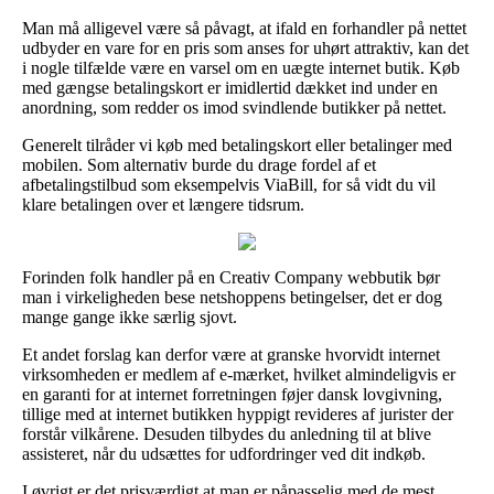
Man må alligevel være så påvagt, at ifald en forhandler på nettet
udbyder en vare for en pris som anses for uhørt attraktiv, kan det
i nogle tilfælde være en varsel om en uægte internet butik. Køb
med gængse betalingskort er imidlertid dækket ind under en
anordning, som redder os imod svindlende butikker på nettet.
Generelt tilråder vi køb med betalingskort eller betalinger med
mobilen. Som alternativ burde du drage fordel af et
afbetalingstilbud som eksempelvis ViaBill, for så vidt du vil
klare betalingen over et længere tidsrum.
Forinden folk handler på en Creativ Company webbutik bør
man i virkeligheden bese netshoppens betingelser, det er dog
mange gange ikke særlig sjovt.
Et andet forslag kan derfor være at granske hvorvidt internet
virksomheden er medlem af e-mærket, hvilket almindeligvis er
en garanti for at internet forretningen føjer dansk lovgivning,
tillige med at internet butikken hyppigt revideres af jurister der
forstår vilkårene. Desuden tilbydes du anledning til at blive
assisteret, når du udsættes for udfordringer ved dit indkøb.
I øvrigt er det prisværdigt at man er påpasselig med de mest