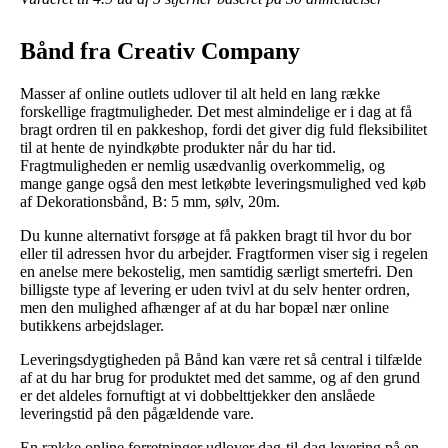
Bånd fra Creativ Company
Masser af online outlets udlover til alt held en lang række
forskellige fragtmuligheder. Det mest almindelige er i dag at få
bragt ordren til en pakkeshop, fordi det giver dig fuld fleksibilitet
til at hente de nyindkøbte produkter når du har tid.
Fragtmuligheden er nemlig usædvanlig overkommelig, og
mange gange også den mest letkøbte leveringsmulighed ved køb
af Dekorationsbånd, B: 5 mm, sølv, 20m.
Du kunne alternativt forsøge at få pakken bragt til hvor du bor
eller til adressen hvor du arbejder. Fragtformen viser sig i regelen
en anelse mere bekostelig, men samtidig særligt smertefri. Den
billigste type af levering er uden tvivl at du selv henter ordren,
men den mulighed afhænger af at du har bopæl nær online
butikkens arbejdslager.
Leveringsdygtigheden på Bånd kan være ret så central i tilfælde
af at du har brug for produktet med det samme, og af den grund
er det aldeles fornuftigt at vi dobbelttjekker den anslåede
leveringstid på den pågældende vare.
En række online forretninger udlover dag-til-dag levering på en