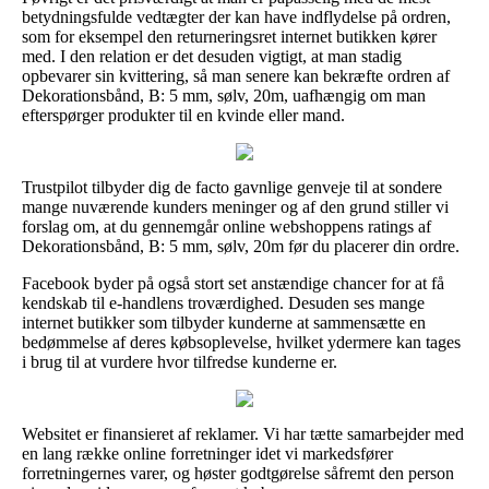
betydningsfulde vedtægter der kan have indflydelse på ordren,
som for eksempel den returneringsret internet butikken kører
med. I den relation er det desuden vigtigt, at man stadig
opbevarer sin kvittering, så man senere kan bekræfte ordren af
Dekorationsbånd, B: 5 mm, sølv, 20m, uafhængig om man
efterspørger produkter til en kvinde eller mand.
Trustpilot tilbyder dig de facto gavnlige genveje til at sondere
mange nuværende kunders meninger og af den grund stiller vi
forslag om, at du gennemgår online webshoppens ratings af
Dekorationsbånd, B: 5 mm, sølv, 20m før du placerer din ordre.
Facebook byder på også stort set anstændige chancer for at få
kendskab til e-handlens troværdighed. Desuden ses mange
internet butikker som tilbyder kunderne at sammensætte en
bedømmelse af deres købsoplevelse, hvilket ydermere kan tages
i brug til at vurdere hvor tilfredse kunderne er.
Websitet er finansieret af reklamer. Vi har tætte samarbejder med
en lang række online forretninger idet vi markedsfører
forretningernes varer, og høster godtgørelse såfremt den person