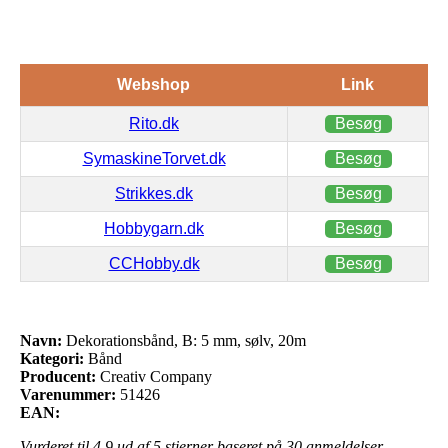
Webshop
Link
Rito.dk
Besøg
SymaskineTorvet.dk
Besøg
Strikkes.dk
Besøg
Hobbygarn.dk
Besøg
CCHobby.dk
Besøg
Navn:
Dekorationsbånd, B: 5 mm, sølv, 20m
Kategori:
Bånd
Producent:
Creativ Company
Varenummer:
51426
EAN:
Vurderet til
4.9
ud af 5 stjerner baseret på
30
anmeldelser