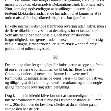
masse produkter, eksempelvis Dekorationsbånd, B: 5 mm, sølv,
20m, som dog nødvendiggør at bestillingen placeres før et
bestemt klokkeslæt, sådan at de har udsigt til at kunne nå at få
ordren afsted før logistikmedarbejderne har fyraften.
Enkelte internet webshops frembyder levering uden gebyr, men i
de fleste tilfælde kræves det at der aftages for et fastsat beløb.
Som alternativ bør man udse dig den mest prisbevidste
fragtmulighed, som gerne – uden hensyn til om du befinder sig
ved Helsingør, Brønderslev eller Humlebæk – er at få bragt
pakken til et udleveringssted.
Det er i dag ultra let gængeligt for forbrugerne at søge sig frem
til priser på flere e-forretninger, og til tak har flere Creativ
Company outlets på nettet ikke kunne lade være med at
formindske udsalgspriserne på deres varer – til børn og babyer,
og tillige også til kvinder og mænd – markant, og endda nogle
gange frembyde levering uden beregning.
Dog kan det imidlertid blive lønsomt at sammenligne indtil flere
internet forhandlere efter tilbud på Dekorationsbånd, B: 5 mm,
sølv, 20m forinden du bestiller, således at du er sikker på at
antage den bedste pris.