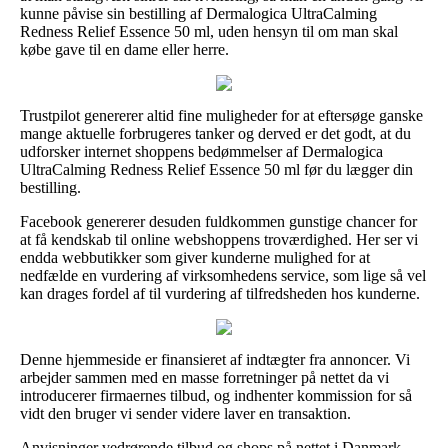
kunne påvise sin bestilling af Dermalogica UltraCalming
Redness Relief Essence 50 ml, uden hensyn til om man skal
købe gave til en dame eller herre.
Trustpilot genererer altid fine muligheder for at eftersøge ganske
mange aktuelle forbrugeres tanker og derved er det godt, at du
udforsker internet shoppens bedømmelser af Dermalogica
UltraCalming Redness Relief Essence 50 ml før du lægger din
bestilling.
Facebook genererer desuden fuldkommen gunstige chancer for
at få kendskab til online webshoppens troværdighed. Her ser vi
endda webbutikker som giver kunderne mulighed for at
nedfælde en vurdering af virksomhedens service, som lige så vel
kan drages fordel af til vurdering af tilfredsheden hos kunderne.
Denne hjemmeside er finansieret af indtægter fra annoncer. Vi
arbejder sammen med en masse forretninger på nettet da vi
introducerer firmaernes tilbud, og indhenter kommission for så
vidt den bruger vi sender videre laver en transaktion.
Anvisninger vedrørende tilbud og shops på nettet i Danmark