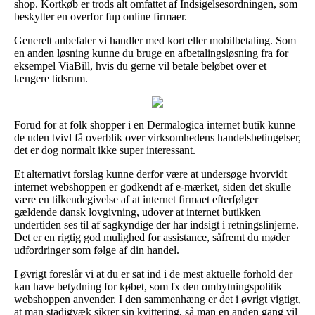
shop. Kortkøb er trods alt omfattet af Indsigelsesordningen, som
beskytter en overfor fup online firmaer.
Generelt anbefaler vi handler med kort eller mobilbetaling. Som
en anden løsning kunne du bruge en afbetalingsløsning fra for
eksempel ViaBill, hvis du gerne vil betale beløbet over et
længere tidsrum.
Forud for at folk shopper i en Dermalogica internet butik kunne
de uden tvivl få overblik over virksomhedens handelsbetingelser,
det er dog normalt ikke super interessant.
Et alternativt forslag kunne derfor være at undersøge hvorvidt
internet webshoppen er godkendt af e-mærket, siden det skulle
være en tilkendegivelse af at internet firmaet efterfølger
gældende dansk lovgivning, udover at internet butikken
undertiden ses til af sagkyndige der har indsigt i retningslinjerne.
Det er en rigtig god mulighed for assistance, såfremt du møder
udfordringer som følge af din handel.
I øvrigt foreslår vi at du er sat ind i de mest aktuelle forhold der
kan have betydning for købet, som fx den ombytningspolitik
webshoppen anvender. I den sammenhæng er det i øvrigt vigtigt,
at man stadigvæk sikrer sin kvittering, så man en anden gang vil