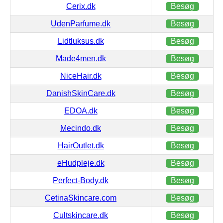
Cerix.dk
Besøg
UdenParfume.dk
Besøg
Lidtluksus.dk
Besøg
Made4men.dk
Besøg
NiceHair.dk
Besøg
DanishSkinCare.dk
Besøg
EDOA.dk
Besøg
Mecindo.dk
Besøg
HairOutlet.dk
Besøg
eHudpleje.dk
Besøg
Perfect-Body.dk
Besøg
CetinaSkincare.com
Besøg
Cultskincare.dk
Besøg