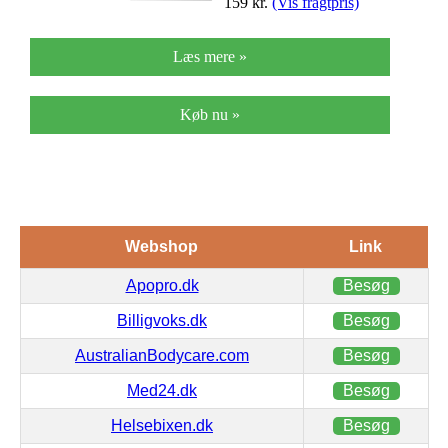
159
kr.
(Vis fragtpris)
Læs mere »
Køb nu »
Webshop
Link
Apopro.dk
Besøg
Billigvoks.dk
Besøg
AustralianBodycare.com
Besøg
Med24.dk
Besøg
Helsebixen.dk
Besøg