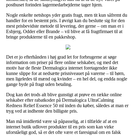
posthuset forinden lagermedarbejderne tager hjem.
Nogle enkelte netshops yder gratis fragt, men tit kun såfremt du
handler for en bestemt pris. I øvrigt kan du beslutte sig for den
mest prisbevidste metode til levering, der gerne – om man er i
Esbjerg, Odder eller Brande – vil blive at få fragtfirmaet til at
bringe produkterne til en pakkeshop.
Det er jo efterhånden i høj grad let for forbrugerne at søge
information om priser på flere online selskaber, og med det
motiv har de fleste Dermalogica internet foretagender ikke
kunne slippe for at nedsætte prisniveauet på varerne – til børn,
men ligeledes til mænd og kvinder – en hel del, og endda nogle
gange byde på fragt uden betaling.
Dog kan det trods alt blive gunstigt at prøve en række online
selskaber efter rabatkoder på Dermalogica UltraCalming
Redness Relief Essence 50 ml inden du køber, således at man er
tryg ved at indhente den billigste pris.
Man må imidlertid være så påpasselig, at i tilfælde af at en
internet butik udlover produkter til en pris som kan virke
uforståeligt god, så er det ofte være et faresignal om en falsk