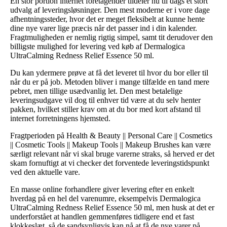
En stor portion internet foretagender tildeler nu til dags et stort
udvalg af leveringsløsninger. Den mest moderne er i vore dage
afhentningssteder, hvor det er meget fleksibelt at kunne hente
dine nye varer lige præcis når det passer ind i din kalender.
Fragtmuligheden er nemlig rigtig simpel, samt tit derudover den
billigste mulighed for levering ved køb af Dermalogica
UltraCalming Redness Relief Essence 50 ml.
Du kan ydermere prøve at få det leveret til hvor du bor eller til
når du er på job. Metoden bliver i mange tilfælde en tand mere
pebret, men tillige usædvanlig let. Den mest betalelige
leveringsudgave vil dog til enhver tid være at du selv henter
pakken, hvilket stiller krav om at du bor med kort afstand til
internet forretningens hjemsted.
Fragtperioden på Health & Beauty || Personal Care || Cosmetics
|| Cosmetic Tools || Makeup Tools || Makeup Brushes kan være
særligt relevant når vi skal bruge varerne straks, så herved er det
skam fornuftigt at vi checker det forventede leveringstidspunkt
ved den aktuelle vare.
En masse online forhandlere giver levering efter en enkelt
hverdag på en hel del varenumre, eksempelvis Dermalogica
UltraCalming Redness Relief Essence 50 ml, men husk at det er
underforstået at handlen gemmenføres tidligere end et fast
klokkeslæt, så de sandsynligvis kan nå at få de nye varer på