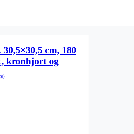
k 30,5×30,5 cm, 180
rt, kronhjort og
re)