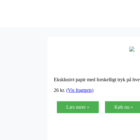
Eksklusivt papir med forskelligt tryk på hve
26
kr.
(Vis fragtpris)
Læs mere »
Køb nu »