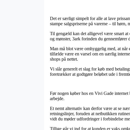
Det er særligt simpelt for alle at lave pris
stampe salgspriserne på varerne – til børn, 
Til gengæld kan det alligevel være smart at 
og mønster, 3ark forinden du gennemfører di
Man må blot være omhyggelig med, at når en f
tilfælde være en varsel om en uærlig intern
shops på nettet.
Vi slår generelt et slag for køb med betaling
foretrækker at godtgøre beløbet ude i fremti
Før nogen køber hos en Vivi Gade internet 
arbejde.
Et nemt alternativ kan derfor være at se nær
retningslinjer, foruden at netbutikken rutin
vidt du møder udfordringer i forbindelse m
Tillige går vi ind for at kunden er vaks omk