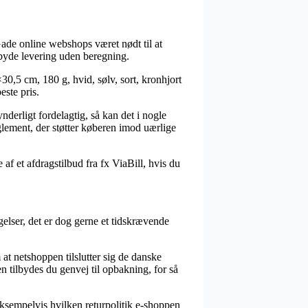
 Gade online webshops været nødt til at
ilbyde levering uden beregning.
×30,5 cm, 180 g, hvid, sølv, sort, kronhjort
este pris.
derligt fordelagtig, så kan det i nogle
glement, der støtter køberen imod uærlige
af et afdragstilbud fra fx ViaBill, hvis du
elser, det er dog gerne et tidskrævende
at netshoppen tilslutter sig de danske
n tilbydes du genvej til opbakning, for så
 eksempelvis hvilken returpolitik e-shoppen