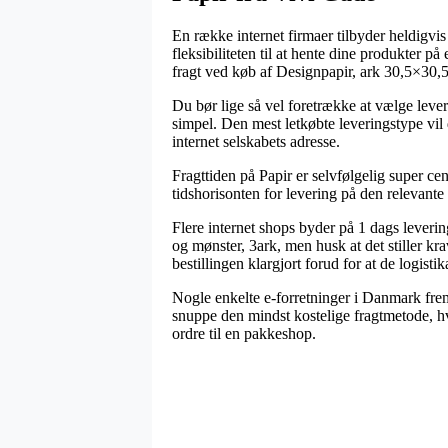
En række internet firmaer tilbyder heldigvis
fleksibiliteten til at hente dine produkter 
fragt ved køb af Designpapir, ark 30,5×30,5 
Du bør lige så vel foretrække at vælge leveri
simpel. Den mest letkøbte leveringstype vil d
internet selskabets adresse.
Fragttiden på Papir er selvfølgelig super cen
tidshorisonten for levering på den relevante
Flere internet shops byder på 1 dags leveri
og mønster, 3ark, men husk at det stiller kra
bestillingen klargjort forud for at de logistik
Nogle enkelte e-forretninger i Danmark fre
snuppe den mindst kostelige fragtmetode, hv
ordre til en pakkeshop.