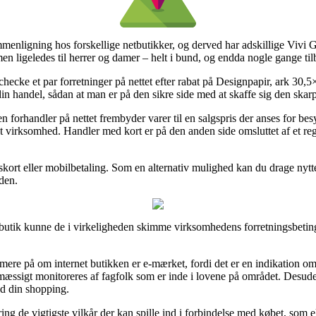
sammenligning hos forskellige netbutikker, og derved har adskillige Vivi
men ligeledes til herrer og damer – helt i bund, og endda nogle gange t
checke et par forretninger på nettet efter rabat på Designpapir, ark 30,5
n handel, sådan at man er på den sikre side med at skaffe sig den skarp
orhandler på nettet frembyder varer til en salgspris der anses for besyn
et virksomhed. Handler med kort er på den anden side omsluttet af et re
skort eller mobilbetaling. Som en alternativ mulighed kan du drage nytte 
den.
butik kunne de i virkeligheden skimme virksomhedens forretningsbeting
mere på om internet butikken er e-mærket, fordi det er en indikation om 
emæssigt monitoreres af fagfolk som er inde i lovene på området. Desude
ed din shopping.
ring de vigtigste vilkår der kan spille ind i forbindelse med købet, som