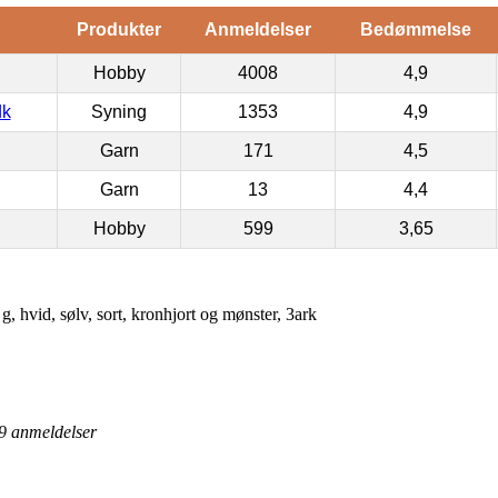
Produkter
Anmeldelser
Bedømmelse
Hobby
4008
4,9
dk
Syning
1353
4,9
Garn
171
4,5
Garn
13
4,4
Hobby
599
3,65
, hvid, sølv, sort, kronhjort og mønster, 3ark
9
anmeldelser