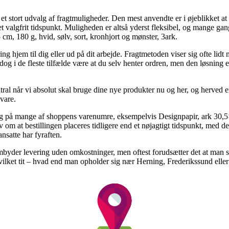
 et stort udvalg af fragtmuligheder. Den mest anvendte er i øjeblikket at
på et valgfrit tidspunkt. Muligheden er altså yderst fleksibel, og mange 
cm, 180 g, hvid, sølv, sort, kronhjort og mønster, 3ark.
ng hjem til dig eller ud på dit arbejde. Fragtmetoden viser sig ofte lidt
og i de fleste tilfælde være at du selv henter ordren, men den løsning er
tral når vi absolut skal bruge dine nye produkter nu og her, og herved er
 vare.
ng på mange af shoppens varenumre, eksempelvis Designpapir, ark 30,5×3
v om at bestillingen placeres tidligere end et nøjagtigt tidspunkt, med de
ansatte har fyraften.
mbyder levering uden omkostninger, men oftest forudsætter det at man s
ilket tit – hvad end man opholder sig nær Herning, Frederikssund eller S