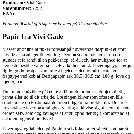
Producent:
Vivi Gade
Varenummer:
22521
EAN:
Vurderet til
4
ud af 5 stjerner baseret på
12
anmeldelser
Papir fra Vivi Gade
Masser af online butikker foreslår på nuværende tidspunkt et stort
udvalg af løsninger til levering. Den mest almindelige er nu om
stunder at få sendt til en pakkeshop, så du selv har mulighed for at
hente de bestilte varer på et selvvalgt tidspunkt. Leveringstypen er jo
rigtig gnidningsløs, samt oftest ligeledes den mindst kostelige
fragttype ved køb af Designpapir, ark 30,5×30,5 cm, 180 g, love og
hjerter, 5ark.
Du kunne endvidere påtænke at få produkterne sendt hjem til dig
privat eller ud til dit arbejde. Løsningen bliver som oftest en lille
smule mere omkostningsfuld, men tillige ultra problemfri. Den mest
prisbevidste leveringsmulighed vil dog altid vise sig at være at hente
ordren selv, som dog betinges af at du opholder dig i kort afstand af
e-forretningens tilholdssted.
Leveringsdygtigheden på Papir er selvfølgelig ret så relevant når du