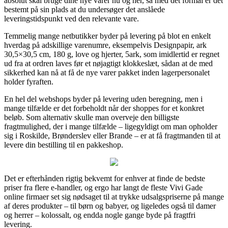
absolut skal bruge dine nye varer nu og her, så med det formål er det
bestemt på sin plads at du undersøger det anslåede
leveringstidspunkt ved den relevante vare.
Temmelig mange netbutikker byder på levering på blot en enkelt
hverdag på adskillige varenumre, eksempelvis Designpapir, ark
30,5×30,5 cm, 180 g, love og hjerter, 5ark, som imidlertid er regnet
ud fra at ordren laves før et nøjagtigt klokkeslæt, sådan at de med
sikkerhed kan nå at få de nye varer pakket inden lagerpersonalet
holder fyraften.
En hel del webshops byder på levering uden beregning, men i
mange tilfælde er det forbeholdt når der shoppes for et konkret
beløb. Som alternativ skulle man overveje den billigste
fragtmulighed, der i mange tilfælde – ligegyldigt om man opholder
sig i Roskilde, Brønderslev eller Brande – er at få fragtmanden til at
levere din bestilling til en pakkeshop.
Det er efterhånden rigtig bekvemt for enhver at finde de bedste
priser fra flere e-handler, og ergo har langt de fleste Vivi Gade
online firmaer set sig nødsaget til at trykke udsalgspriserne på mange
af deres produkter – til børn og babyer, og ligeledes også til damer
og herrer – kolossalt, og endda nogle gange byde på fragtfri
levering.