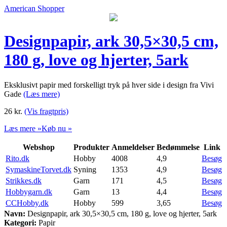
American Shopper
Designpapir, ark 30,5×30,5 cm,
180 g, love og hjerter, 5ark
Eksklusivt papir med forskelligt tryk på hver side i design fra Vivi
Gade
(Læs mere)
26
kr.
(Vis fragtpris)
Læs mere »
Køb nu »
Webshop
Produkter
Anmeldelser
Bedømmelse
Link
Rito.dk
Hobby
4008
4,9
Besøg
SymaskineTorvet.dk
Syning
1353
4,9
Besøg
Strikkes.dk
Garn
171
4,5
Besøg
Hobbygarn.dk
Garn
13
4,4
Besøg
CCHobby.dk
Hobby
599
3,65
Besøg
Navn:
Designpapir, ark 30,5×30,5 cm, 180 g, love og hjerter, 5ark
Kategori:
Papir