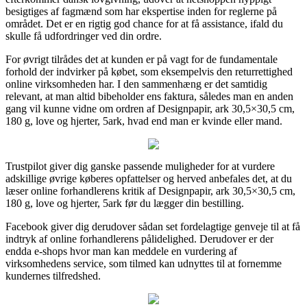
besigtiges af fagmænd som har ekspertise inden for reglerne på
området. Det er en rigtig god chance for at få assistance, ifald du
skulle få udfordringer ved din ordre.
For øvrigt tilrådes det at kunden er på vagt for de fundamentale
forhold der indvirker på købet, som eksempelvis den returrettighed
online virksomheden har. I den sammenhæng er det samtidig
relevant, at man altid bibeholder ens faktura, således man en anden
gang vil kunne vidne om ordren af Designpapir, ark 30,5×30,5 cm,
180 g, love og hjerter, 5ark, hvad end man er kvinde eller mand.
Trustpilot giver dig ganske passende muligheder for at vurdere
adskillige øvrige køberes opfattelser og herved anbefales det, at du
læser online forhandlerens kritik af Designpapir, ark 30,5×30,5 cm,
180 g, love og hjerter, 5ark før du lægger din bestilling.
Facebook giver dig derudover sådan set fordelagtige genveje til at få
indtryk af online forhandlerens pålidelighed. Derudover er der
endda e-shops hvor man kan meddele en vurdering af
virksomhedens service, som tilmed kan udnyttes til at fornemme
kundernes tilfredshed.