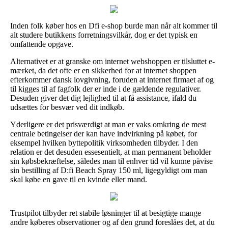
Inden folk køber hos en Dfi e-shop burde man når alt kommer til
alt studere butikkens forretningsvilkår, dog er det typisk en
omfattende opgave.
Alternativet er at granske om internet webshoppen er tilsluttet e-
mærket, da det ofte er en sikkerhed for at internet shoppen
efterkommer dansk lovgivning, foruden at internet firmaet af og
til kigges til af fagfolk der er inde i de gældende regulativer.
Desuden giver det dig lejlighed til at få assistance, ifald du
udsættes for besvær ved dit indkøb.
Yderligere er det prisværdigt at man er vaks omkring de mest
centrale betingelser der kan have indvirkning på købet, for
eksempel hvilken byttepolitik virksomheden tilbyder. I den
relation er det desuden essesentielt, at man permanent beholder
sin købsbekræftelse, således man til enhver tid vil kunne påvise
sin bestilling af D:fi Beach Spray 150 ml, ligegyldigt om man
skal købe en gave til en kvinde eller mand.
Trustpilot tilbyder ret stabile løsninger til at besigtige mange
andre køberes observationer og af den grund foreslåes det, at du