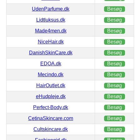
UdenParfume.dk
Besøg
Lidtluksus.dk
Besøg
Made4men.dk
Besøg
NiceHair.dk
Besøg
DanishSkinCare.dk
Besøg
EDOA.dk
Besøg
Mecindo.dk
Besøg
HairOutlet.dk
Besøg
eHudpleje.dk
Besøg
Perfect-Body.dk
Besøg
CetinaSkincare.com
Besøg
Cultskincare.dk
Besøg