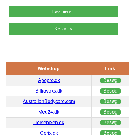
Læs mere »
Køb nu »
Webshop
Link
Apopro.dk
Besøg
Billigvoks.dk
Besøg
AustralianBodycare.com
Besøg
Med24.dk
Besøg
Helsebixen.dk
Besøg
Cerix.dk
Besøg