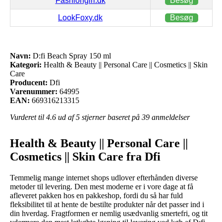
Fashiongirl.dk
Besøg
LookFoxy.dk
Besøg
Navn:
D:fi Beach Spray 150 ml
Kategori:
Health & Beauty || Personal Care || Cosmetics || Skin
Care
Producent:
Dfi
Varenummer:
64995
EAN:
669316213315
Vurderet til
4.6
ud af 5 stjerner baseret på
39
anmeldelser
Health & Beauty || Personal Care ||
Cosmetics || Skin Care fra Dfi
Temmelig mange internet shops udlover efterhånden diverse
metoder til levering. Den mest moderne er i vore dage at få
afleveret pakken hos en pakkeshop, fordi du så har fuld
fleksibilitet til at hente de bestilte produkter når det passer ind i
din hverdag. Fragtformen er nemlig usædvanlig smertefri, og tit