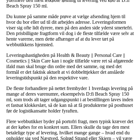
ydermere den mest letkøbte løsning til levering ved køb af D:fi
Beach Spray 150 ml.
Du kunne på samme måde prøve at vælge afsending hjem til
hvor du bor eller ud til dit arbejdes adresse. Leveringsformen
viser sig ofte lidt dyrere, men på den anden side yderst smertefri.
Den prisbilligste fragtform vil dog i de fleste tilfælde være selv at
hente varerne, men dette afhænger af at du lever tæt på
webbutikkens hjemsted.
Leveringshastigheden på Health & Beauty || Personal Care ||
Cosmetics || Skin Care kan i nogle tilfælde være ret så afgørende
ifald man skal bruge din ordre med det samme, og med det
formål er det faktisk aktuelt at vi dobbelttjekker det anslåede
leveringstidspunkt på den respektive vare.
De fleste forhandlere på nettet frembyder 1 hverdags levering på
mange af deres varenumre, eksempelvis D:fi Beach Spray 150
ml, som trods alt tager udgangspunkt i at bestillingen laves inden
et fastsat klokkeslæt, så de kan nå at få produkterne på posthuset
før de logistikansatte holder fyraften.
Flere webbutikker byder på portofri fragt, men typisk kræver det
at der købes for en konkret sum. Ellers skulle du tage den mest
betalelige type af levering, hvilket mange gange – hvad end du
opholder sig ved Næstved, Solrød Strand eller Skjern – vil være