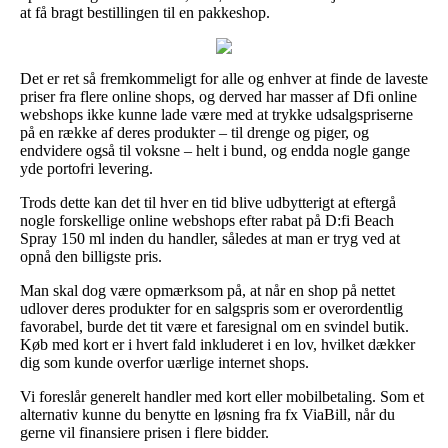
at få bragt bestillingen til en pakkeshop.
Det er ret så fremkommeligt for alle og enhver at finde de laveste
priser fra flere online shops, og derved har masser af Dfi online
webshops ikke kunne lade være med at trykke udsalgspriserne
på en række af deres produkter – til drenge og piger, og
endvidere også til voksne – helt i bund, og endda nogle gange
yde portofri levering.
Trods dette kan det til hver en tid blive udbytterigt at eftergå
nogle forskellige online webshops efter rabat på D:fi Beach
Spray 150 ml inden du handler, således at man er tryg ved at
opnå den billigste pris.
Man skal dog være opmærksom på, at når en shop på nettet
udlover deres produkter for en salgspris som er overordentlig
favorabel, burde det tit være et faresignal om en svindel butik.
Køb med kort er i hvert fald inkluderet i en lov, hvilket dækker
dig som kunde overfor uærlige internet shops.
Vi foreslår generelt handler med kort eller mobilbetaling. Som et
alternativ kunne du benytte en løsning fra fx ViaBill, når du
gerne vil finansiere prisen i flere bidder.