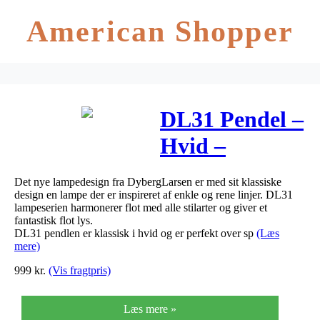
American Shopper
DL31 Pendel –
Hvid –
15x31x31 cm
Det nye lampedesign fra DybergLarsen er med sit klassiske
design en lampe der er inspireret af enkle og rene linjer. DL31
lampeserien harmonerer flot med alle stilarter og giver et
fantastisk flot lys.
DL31 pendlen er klassisk i hvid og er perfekt over sp
(Læs
mere)
999
kr.
(Vis fragtpris)
Læs mere »