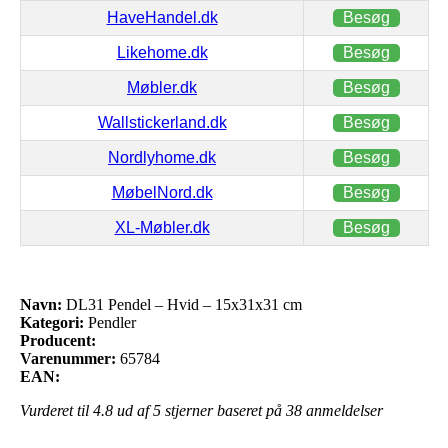
HaveHandel.dk
Besøg
Likehome.dk
Besøg
Møbler.dk
Besøg
Wallstickerland.dk
Besøg
Nordlyhome.dk
Besøg
MøbelNord.dk
Besøg
XL-Møbler.dk
Besøg
Navn:
DL31 Pendel – Hvid – 15x31x31 cm
Kategori:
Pendler
Producent:
Varenummer:
65784
EAN:
Vurderet til
4.8
ud af 5 stjerner baseret på
38
anmeldelser