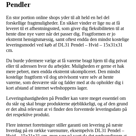
Pendler
En stor portion online shops yder til alt held en hel del
forskellige fragtmuligheder. En sikker vinder er lige nu at få
leveret til et afhentningssted, som giver dig fleksibiliteten til at
hente dine nye varer når det passer dig. Fragtformen er jo
ekstremt hensigtsmæssig, samt oftest endda den mindst kostelige
leveringsmodel ved køb af DL31 Pendel – Hvid – 15x31x31
cm.
Du burde ydermere vælge at få varerne bragt hjem til dig privat
eller til adressen hvor du arbejder. Muligheden er gerne et hak
mere pebret, men endda ekstremt ukompliceret. Den mindst
kostelige fragtform vil dog utvivlsomt være selv at hente
varerne, som desværre står og falder med at du opholder dig i
kort afstand af internet webshoppens lager.
Leveringshastigheden på Pendler kan være meget essentiel om
du står og skal bruge produkterne øjeblikkeligt, og af den grund
er det altså relevant at vi finder den forventede leveringsdato på
det respektive produkt.
Flere internet forretninger stiller garanti om levering på næste
hverdag på en række varenumre, eksempelvis DL31 Pendel –
Hvid – 15x31x31 cm, men vær på vagt da det nødvendiggør at