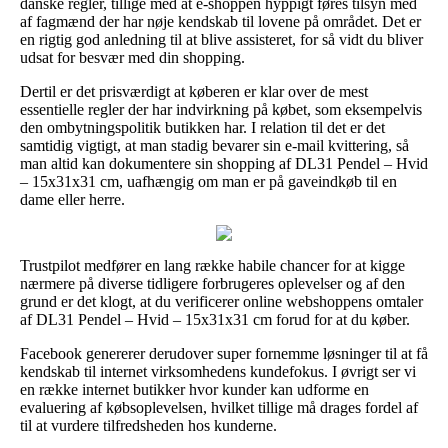
danske regler, tillige med at e-shoppen hyppigt føres tilsyn med
af fagmænd der har nøje kendskab til lovene på området. Det er
en rigtig god anledning til at blive assisteret, for så vidt du bliver
udsat for besvær med din shopping.
Dertil er det prisværdigt at køberen er klar over de mest
essentielle regler der har indvirkning på købet, som eksempelvis
den ombytningspolitik butikken har. I relation til det er det
samtidig vigtigt, at man stadig bevarer sin e-mail kvittering, så
man altid kan dokumentere sin shopping af DL31 Pendel – Hvid
– 15x31x31 cm, uafhængig om man er på gaveindkøb til en
dame eller herre.
Trustpilot medfører en lang række habile chancer for at kigge
nærmere på diverse tidligere forbrugeres oplevelser og af den
grund er det klogt, at du verificerer online webshoppens omtaler
af DL31 Pendel – Hvid – 15x31x31 cm forud for at du køber.
Facebook genererer derudover super fornemme løsninger til at få
kendskab til internet virksomhedens kundefokus. I øvrigt ser vi
en række internet butikker hvor kunder kan udforme en
evaluering af købsoplevelsen, hvilket tillige må drages fordel af
til at vurdere tilfredsheden hos kunderne.