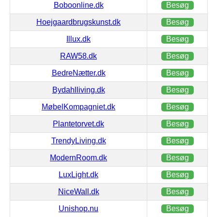
Boboonline.dk
Besøg
Hoejgaardbrugskunst.dk
Besøg
Illux.dk
Besøg
RAW58.dk
Besøg
BedreNætter.dk
Besøg
Bydahlliving.dk
Besøg
MøbelKompagniet.dk
Besøg
Plantetorvet.dk
Besøg
TrendyLiving.dk
Besøg
ModernRoom.dk
Besøg
LuxLight.dk
Besøg
NiceWall.dk
Besøg
Unishop.nu
Besøg