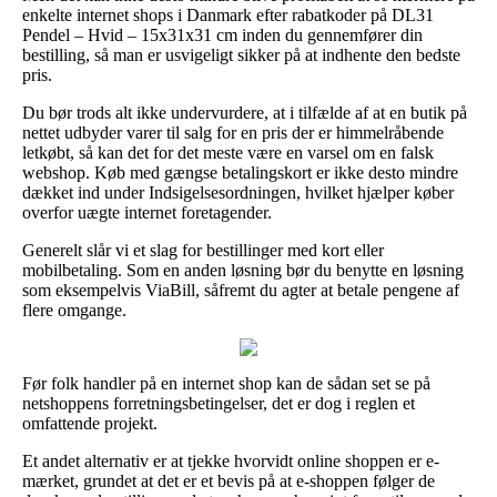
enkelte internet shops i Danmark efter rabatkoder på DL31
Pendel – Hvid – 15x31x31 cm inden du gennemfører din
bestilling, så man er usvigeligt sikker på at indhente den bedste
pris.
Du bør trods alt ikke undervurdere, at i tilfælde af at en butik på
nettet udbyder varer til salg for en pris der er himmelråbende
letkøbt, så kan det for det meste være en varsel om en falsk
webshop. Køb med gængse betalingskort er ikke desto mindre
dækket ind under Indsigelsesordningen, hvilket hjælper køber
overfor uægte internet foretagender.
Generelt slår vi et slag for bestillinger med kort eller
mobilbetaling. Som en anden løsning bør du benytte en løsning
som eksempelvis ViaBill, såfremt du agter at betale pengene af
flere omgange.
Før folk handler på en internet shop kan de sådan set se på
netshoppens forretningsbetingelser, det er dog i reglen et
omfattende projekt.
Et andet alternativ er at tjekke hvorvidt online shoppen er e-
mærket, grundet at det er et bevis på at e-shoppen følger de