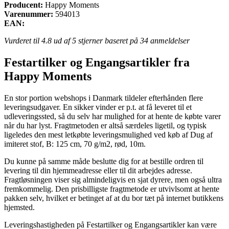
Producent:
Happy Moments
Varenummer:
594013
EAN:
Vurderet til
4.8
ud af 5 stjerner baseret på
34
anmeldelser
Festartilker og Engangsartikler fra
Happy Moments
En stor portion webshops i Danmark tildeler efterhånden flere
leveringsudgaver. En sikker vinder er p.t. at få leveret til et
udleveringssted, så du selv har mulighed for at hente de købte varer
når du har lyst. Fragtmetoden er altså særdeles ligetil, og typisk
ligeledes den mest letkøbte leveringsmulighed ved køb af Dug af
imiteret stof, B: 125 cm, 70 g/m2, rød, 10m.
Du kunne på samme måde beslutte dig for at bestille ordren til
levering til din hjemmeadresse eller til dit arbejdes adresse.
Fragtløsningen viser sig almindeligvis en sjat dyrere, men også ultra
fremkommelig. Den prisbilligste fragtmetode er utvivlsomt at hente
pakken selv, hvilket er betinget af at du bor tæt på internet butikkens
hjemsted.
Leveringshastigheden på Festartilker og Engangsartikler kan være