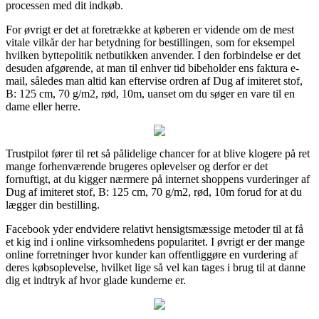
processen med dit indkøb.
For øvrigt er det at foretrække at køberen er vidende om de mest
vitale vilkår der har betydning for bestillingen, som for eksempel
hvilken byttepolitik netbutikken anvender. I den forbindelse er det
desuden afgørende, at man til enhver tid bibeholder ens faktura e-
mail, således man altid kan eftervise ordren af Dug af imiteret stof,
B: 125 cm, 70 g/m2, rød, 10m, uanset om du søger en vare til en
dame eller herre.
Trustpilot fører til ret så pålidelige chancer for at blive klogere på ret
mange forhenværende brugeres oplevelser og derfor er det
fornuftigt, at du kigger nærmere på internet shoppens vurderinger af
Dug af imiteret stof, B: 125 cm, 70 g/m2, rød, 10m forud for at du
lægger din bestilling.
Facebook yder endvidere relativt hensigtsmæssige metoder til at få
et kig ind i online virksomhedens popularitet. I øvrigt er der mange
online forretninger hvor kunder kan offentliggøre en vurdering af
deres købsoplevelse, hvilket lige så vel kan tages i brug til at danne
dig et indtryk af hvor glade kunderne er.