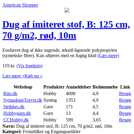
American Shopper
Dug af imiteret stof, B: 125 cm,
70 g/m2, rød, 10m
Ensfarvet dug af ikke sugende, tekstil-lignende polypropylen
(syntetiske fibre). Kan aftørres med en fugtig klud
(Læs mere)
119
kr.
(Vis fragtpris)
Læs mere »
Køb nu »
Webshop
Produkter
Anmeldelser
Bedømmelse
Link
Rito.dk
Hobby
4008
4,9
Besøg
SymaskineTorvet.dk
Syning
1353
4,9
Besøg
Strikkes.dk
Garn
171
4,5
Besøg
Hobbygarn.dk
Garn
13
4,4
Besøg
CCHobby.dk
Hobby
599
3,65
Besøg
Navn:
Dug af imiteret stof, B: 125 cm, 70 g/m2, rød, 10m
Kategori:
Festartilker og Engangsartikler