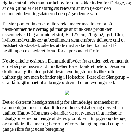
rigtig central hvis man har behov for din pakke inden for få dage, og
af den grund er det naturligvis relevant at man tjekker den
estimerede leveringsdato ved den pågældende vare.
En stor portion internet outlets reklamerer med levering på
næstkommende hverdag på mange af butikkens produkter,
eksempelvis Dug af imiteret stof, B: 125 cm, 70 g/m2, rød, 10m,
hvilket nødvendiggør at bestillingen gennemføres tidligere end et
fastslået klokkeslæt, således at de med sikkerhed kan nå at få
bestillingen ekspederet forud for at personalet får fri.
Nogle enkelte e-shops i Danmark tilbyder fragt uden gebyr, men tit
er det så præmissen at du indkøber for et konkret beløb. Desuden
skulle man gribe den prisbilligste leveringsform, hvilket ofte –
uafhængig om man befinder sig i Holstebro, Ikast eller Slangerup –
er at få fragtfirmaet til at bringe ordren til et udleveringssted.
Det er ekstremt hensigtsmæssigt for almindelige mennesker at
sammenligne priser i blandt flere online selskaber, og derved har
utallige Happy Moments e-handler været tvunget til at nedsætte
udsalgspriserne på mange af deres produkter – til piger og drenge,
og samtidig til damer og herrer – eftertrykkeligt, og endda nogle
gange sikre fragt uden beregning.