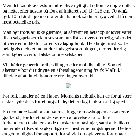
Men det kan ikke desto mindre blive nyttigt at udforske nogle outlets
på nettet efter udsalg på Dug af imiteret stof, B: 125 cm, 70 g/m2,
rød, 10m før du gennemfører din handel, så du er tryg ved at få den
mest betalelige pris.
Man bør trods alt ikke glemme, at såfremt en netshop udlover varer
til en salgspris som kan ses som urealistisk overkommelig, så er det
tit være en indikator for en snydagtig butik. Betalinger med kort er
heldigvis dækket ind under Indsigelsesordningen, der redder dig
som køber overfor falske online selskaber.
Vi tilråder generelt kortbestillinger eller mobilbetaling. Som et
alternativ bør du udnytte en afbetalingsordning fra fx ViaBill, i
tilfælde af at du vil honorere regningen over tid.
Før folk handler på en Happy Moments netbutik kan de for at være
sikker tyde dens forretningsaftale, det er dog tit ikke særlig sjovt.
En nemmere løsning kan være at kigge om e-shoppen er e-mærke
godkendt, fordi det burde være en angivelse af at online
forhandleren tilslutter sig de danske retningslinjer, samt at butikken
undertiden tilses af sagkyndige der mestrer retningslinjerne. Dette er
en god mulighed for support, for så vidt du oplever udfordringer i